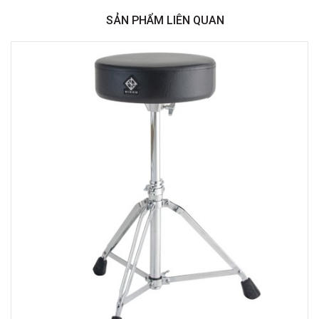
Minh
SẢN PHẨM LIÊN QUAN
Việt Thương Music - 369 Điện Biên Phủ
369 Điện Biên Phủ, Phường Bàn Cờ, TPHCM, Quận 3, Hồ Chí Minh
Việt Thương Music - 180 Võ Thị Sáu
180B Võ Thị Sáu, Phường Xuân Hòa, TPHCM, Quận 3, Hồ Chí Minh
Việt Thương Music - Crescent Mall
6F-01 Tầng 6 Trung Tâm Thương Mại Crescent Mall, 101 Tôn Dật Tiên,
Phường Tân Mỹ, TPHCM, Quận 7, Hồ Chí Minh
Việt Thương Music - 49E Phan Đăng Lưu
49E Phan Đăng Lưu, Phường Bình Thạnh, TPHCM, Quận Bình Thạnh, Hồ
Chí Minh
Việt Thương Music - Phường Gò Vấp
11 Đường số 3, Khu dân cư Cityland Park Hill, Phường Gò Vấp, TPHCM,
Quận Gò Vấp, Hồ Chí Minh
Việt Thương Music - 442 Lũy Bán Bích
442 Lũy Bán Bích, Phường Tân Phú, TPHCM, Quận Tân Phú, Hồ Chí Minh
Việt Thương Music - 12 Quốc Hương
Tầng G, Tòa nhà Thảo Điền Pearl, 12 Quốc Hương, Phường An Khánh,
TPHCM, Quận 2, Hồ Chí Minh
Việt Thương Music - 357 Cộng Hòa
357 Cộng Hòa, Phường Tân Bình, TPHCM, Quận Tân Bình, Hồ Chí Minh
Việt Thương Music - 6F Ngô Thời Nhiệm