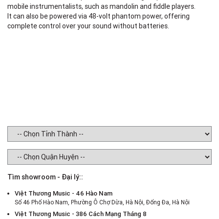
fo
mobile instrumentalists, such as mandolin and fiddle players.
pe
It can also be powered via 48-volt phantom power, offering
complete control over your sound without batteries.
Th
fe
ou
Wi
mo
It
co
Tìm showroom - Đại lý::
Việt Thương Music - 46 Hào Nam
Số 46 Phố Hào Nam, Phường Ô Chợ Dừa, Hà Nội, Đống Đa, Hà Nội
Việt Thương Music - 386 Cách Mạng Tháng 8