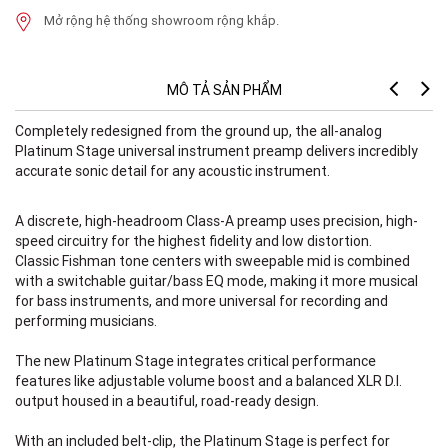
Mở rộng hệ thống showroom rộng khắp.
MÔ TẢ SẢN PHẨM
Completely redesigned from the ground up, the all-analog
- 
Platinum Stage universal instrument preamp delivers incredibly
- 
accurate sonic detail for any acoustic instrument.
- 
- 
- 
A discrete, high-headroom Class-A preamp uses precision, high-
- 
speed circuitry for the highest fidelity and low distortion.
- 
Classic Fishman tone centers with sweepable mid is combined
with a switchable guitar/bass EQ mode, making it more musical
Co
for bass instruments, and more universal for recording and
Pl
performing musicians.
ac
The new Platinum Stage integrates critical performance
A 
features like adjustable volume boost and a balanced XLR D.I.
sp
output housed in a beautiful, road-ready design.
Cl
wi
With an included belt-clip, the Platinum Stage is perfect for