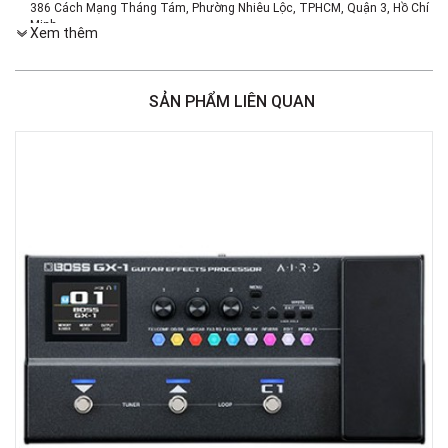
386 Cách Mạng Tháng Tám, Phường Nhiêu Lộc, TPHCM, Quận 3, Hồ Chí
Minh
Xem thêm
Việt Thương Music - 369 Điện Biên Phủ
369 Điện Biên Phủ, Phường Bàn Cờ, TPHCM, Quận 3, Hồ Chí Minh
Việt Thương Music - 180 Võ Thị Sáu
SẢN PHẨM LIÊN QUAN
180B Võ Thị Sáu, Phường Xuân Hòa, TPHCM, Quận 3, Hồ Chí Minh
Việt Thương Music - 49E Phan Đăng Lưu
49E Phan Đăng Lưu, Phường Bình Thạnh, TPHCM, Quận Bình Thạnh, Hồ
Chí Minh
Việt Thương Music - 187 Trường Chinh, Hà Nội
Số 187 đường Trường Chinh, Phường Phương Liệt, Hà Nội, Thanh Xuân ,
Hà Nội
Việt Thương Music - Crescent Mall
6F-01 Tầng 6 Trung Tâm Thương Mại Crescent Mall, 101 Tôn Dật Tiên,
Phường Tân Mỹ, TPHCM, Quận 7, Hồ Chí Minh
Việt Thương Music - 357 Cộng Hòa
357 Cộng Hòa, Phường Tân Bình, TPHCM, Quận Tân Bình, Hồ Chí Minh
Việt Thương Music - 6F Ngô Thời Nhiệm
6F Ngô Thời Nhiệm, Phường Xuân Hòa, TPHCM, Quận 3, Hồ Chí Minh
Việt Thương Music - 442 Lũy Bán Bích
442 Lũy Bán Bích, Phường Tân Phú, TPHCM, Quận Tân Phú, Hồ Chí Minh
Việt Thương Music - 12 Quốc Hương