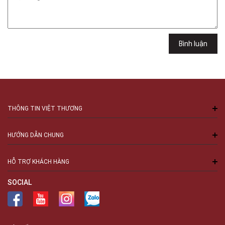
Việt Thương Music - 6F Ngô Thời Nhiệm
6F Ngô Thời Nhiệm, Phường Xuân Hòa, TPHCM, Quận 3, Hồ Chí Minh
Việt Thương Music - 94 Láng Hạ
Số 94 Láng Hạ, Phường Láng, Hà Nội, Đống Đa, Hà Nội
Bình luận
THÔNG TIN VIỆT THƯƠNG
HƯỚNG DẪN CHUNG
HỖ TRỢ KHÁCH HÀNG
SOCIAL