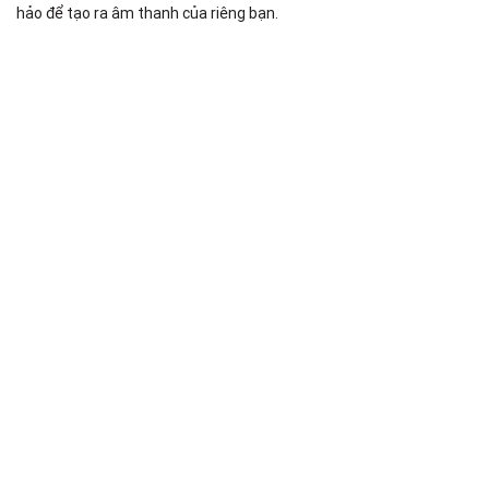
hảo để tạo ra âm thanh của riêng bạn.
N