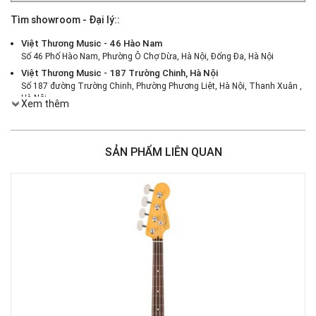
Tìm showroom - Đại lý::
Việt Thương Music - 46 Hào Nam
Số 46 Phố Hào Nam, Phường Ô Chợ Dừa, Hà Nội, Đống Đa, Hà Nội
Việt Thương Music - 187 Trường Chinh, Hà Nội
Số 187 đường Trường Chinh, Phường Phương Liệt, Hà Nội, Thanh Xuân ,
Hà Nội
Xem thêm
Việt Thương Music - 386 Cách Mạng Tháng 8
386 Cách Mạng Tháng Tám, Phường Nhiêu Lộc, TPHCM, Quận 3, Hồ Chí
Minh
SẢN PHẨM LIÊN QUAN
Việt Thương Music - 180 Võ Thị Sáu
180B Võ Thị Sáu, Phường Xuân Hòa, TPHCM, Quận 3, Hồ Chí Minh
Việt Thương Music - 442 Lũy Bán Bích
442 Lũy Bán Bích, Phường Tân Phú, TPHCM, Quận Tân Phú, Hồ Chí Minh
Việt Thương Music - 12 Quốc Hương
Tầng G, Tòa nhà Thảo Điền Pearl, 12 Quốc Hương, Phường An Khánh,
TPHCM, Quận 2, Hồ Chí Minh
Việt Thương Music - Phường Gò Vấp
11 Đường số 3, Khu dân cư Cityland Park Hill, Phường Gò Vấp, TPHCM,
Quận Gò Vấp, Hồ Chí Minh
Việt Thương Music - Crescent Mall
6F-01 Tầng 6 Trung Tâm Thương Mại Crescent Mall, 101 Tôn Dật Tiên,