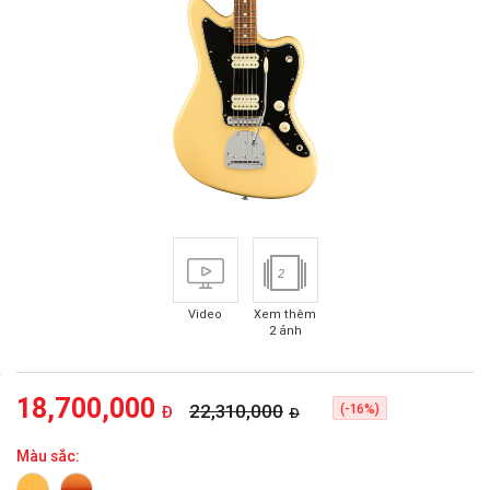
2
Video
Xem thêm
2 ảnh
18,700,000
22,310,000
(-16%)
Đ
Đ
Màu sắc: