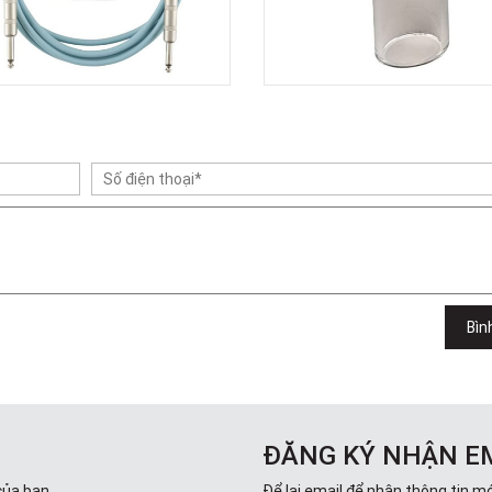
Bìn
ĐĂNG KÝ NHẬN E
của bạn.
Để lại email để nhận thông tin mớ