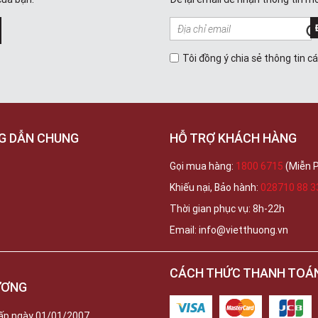
Tôi đồng ý chia sẻ thông tin c
G DẪN CHUNG
HỖ TRỢ KHÁCH HÀNG
Gọi mua hàng:
1800 6715
(Miễn P
Khiếu nại, Bảo hành:
028710 88 3
Thời gian phục vụ: 8h-22h
Email: info@vietthuong.vn
CÁCH THỨC THANH TOÁ
ƯƠNG
ấp ngày 01/01/2007