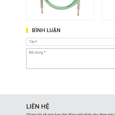
BÌNH LUẬN
LIÊN HỆ
Chúng tôi sẽ giúp bạn tìm đúng giải pháp cho đam mê 