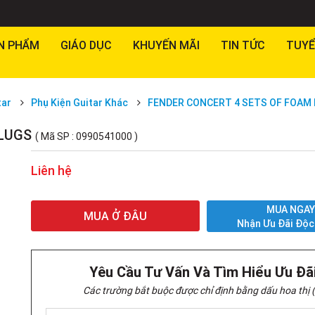
N PHẨM
GIÁO DỤC
KHUYẾN MÃI
TIN TỨC
TUYỂ
tar
Phụ Kiện Guitar Khác
FENDER CONCERT 4 SETS OF FOAM
PLUGS
( Mã SP : 0990541000 )
Liên hệ
MUA NGA
MUA Ở ĐÂU
Nhận Ưu Đãi Độc
Yêu Cầu Tư Vấn Và Tìm Hiểu Ưu Đã
Các trường bắt buộc được chỉ định bằng dấu hoa thị (