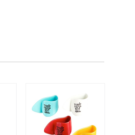
TPHCM, Quận 3, Hồ Chí Minh
Việt Thương Music - Crescent Mall
6F-01 Tầng 6 Trung Tâm Thương Mại
Crescent Mall, 101 Tôn Dật Tiên,
Phường Tân Mỹ, TPHCM, Quận 7, Hồ
Chí Minh
Việt Thương Music - 49E Phan Đăng
Lưu
49E Phan Đăng Lưu, Phường Bình
Thạnh, TPHCM, Quận Bình Thạnh, Hồ
Chí Minh
Việt Thương Music - Phường Gò
Vấp
11 Đường số 3, Khu dân cư Cityland
Park Hill, Phường Gò Vấp, TPHCM,
Quận Gò Vấp, Hồ Chí Minh
Việt Thương Music - 442 Lũy Bán
Bích
442 Lũy Bán Bích, Phường Tân Phú,
TPHCM, Quận Tân Phú, Hồ Chí Minh
Việt Thương Music - 12 Quốc
Hương
Tầng G, Tòa nhà Thảo Điền Pearl, 12
Quốc Hương, Phường An Khánh,