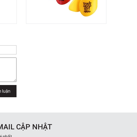
TPHCM, Quận 2, Hồ Chí Minh
Việt Thương Music - 357 Cộng Hòa
357 Cộng Hòa, Phường Tân Bình,
TPHCM, Quận Tân Bình, Hồ Chí Minh
Việt Thương Music - 6F Ngô Thời
Nhiệm
6F Ngô Thời Nhiệm, Phường Xuân
Hòa, TPHCM, Quận 3, Hồ Chí Minh
Việt Thương Music - Thanh Khê
344 Nguyễn Văn Linh, Phường Thanh
Khê, Đà Nẵng, Thanh Khê, Đà Nẵng
Việt Thương Music - Vincom Lê Văn
Việt
Lô L3-05C, Tầng 3, Trung Tâm
Thương Mại Vincom Plaza, Số 50,
h luận
Đường Lê Văn Việt, Phường Tăng
Nhơn Phú, TPHCM, Quận 9, Hồ Chí
Minh
Việt Thương Music - 302 Cầu Giấy
Gian hàng G9-10 TTTM Discovery
Complex, số 302 Cầu Giấy, Phường
MAIL CẬP NHẬT
Cầu Giấy, Hà Nội , Cầu Giấy , Hà Nội
Việt Thương Music - 289 Vành Đai
i nhất.