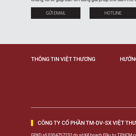
GỬI EMAIL
HOTLINE
THÔNG TIN VIỆT THƯƠNG
HƯỚN
CÔNG TY CỔ PHẦN TM-DV-SX VIỆT TH
GPKD số 0304757232 do sở Kế hoạch Đầu tư TPHCM c