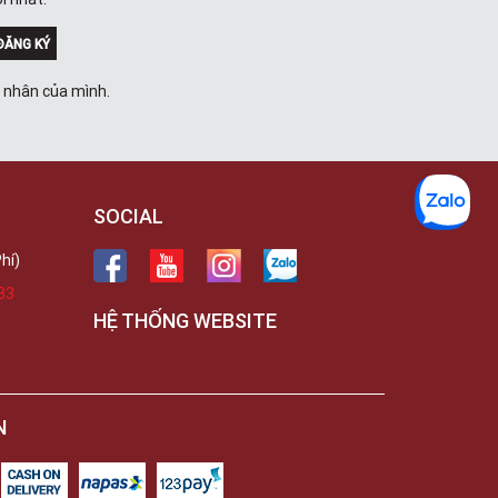
Trong
289 Vành Đai Trong, Phường An Lạc,
TPHCM, Quận Bình Tân, Hồ Chí Minh
ĐĂNG KÝ
Việt Thương Music - 102Q An
Dương Vương
á nhân của mình.
102Q Đường An Dương Vương,
Phường An Đông, TPHCM, Quận 5, Hồ
Chí Minh
Việt Thương Music - 94 Láng Hạ
Số 94 Láng Hạ, Phường Láng, Hà Nội,
Đống Đa, Hà Nội
SOCIAL
hí)
33
HỆ THỐNG WEBSITE
N