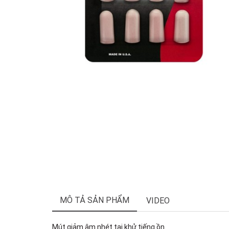
MÔ TẢ SẢN PHẨM
VIDEO
Mút giảm âm nhét tai khử tiếng ồn