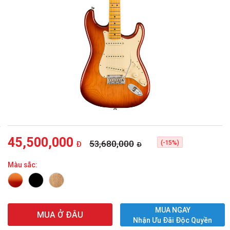
45,500,000
53,680,000
(-15%)
Đ
Đ
Màu sắc:
MUA NGAY
MUA Ở ĐÂU
Nhận Ưu Đãi Độc Quyền