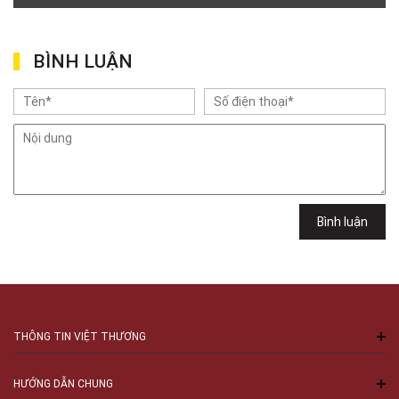
Gian hàng G9-10 TTTM Discovery Complex, số 302 Cầu Giấy, Phường
Cầu Giấy, Hà Nội , Cầu Giấy , Hà Nội
Việt Thương Music - 102Q An Dương Vương
BÌNH LUẬN
102Q Đường An Dương Vương, Phường An Đông, TPHCM, Quận 5, Hồ Chí
Minh
Việt Thương Music - 49E Phan Đăng Lưu
49E Phan Đăng Lưu, Phường Bình Thạnh, TPHCM, Quận Bình Thạnh, Hồ
Chí Minh
Việt Thương Music - 6F Ngô Thời Nhiệm
6F Ngô Thời Nhiệm, Phường Xuân Hòa, TPHCM, Quận 3, Hồ Chí Minh
Việt Thương Music - 94 Láng Hạ
Số 94 Láng Hạ, Phường Láng, Hà Nội, Đống Đa, Hà Nội
Bình luận
THÔNG TIN VIỆT THƯƠNG
HƯỚNG DẪN CHUNG