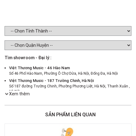
Tìm showroom - Đại lý::
Việt Thương Music - 46 Hào Nam
Số 46 Phố Hào Nam, Phường Ô Chợ Dừa, Hà Nội, Đống Đa, Hà Nội
Việt Thương Music - 187 Trường Chinh, Hà Nội
Số 187 đường Trường Chinh, Phường Phương Liệt, Hà Nội, Thanh Xuân ,
Hà Nội
Xem thêm
Việt Thương Music - 386 Cách Mạng Tháng 8
386 Cách Mạng Tháng Tám, Phường Nhiêu Lộc, TPHCM, Quận 3, Hồ Chí
Minh
SẢN PHẨM LIÊN QUAN
Việt Thương Music - 180 Võ Thị Sáu
180B Võ Thị Sáu, Phường Xuân Hòa, TPHCM, Quận 3, Hồ Chí Minh
Việt Thương Music - 442 Lũy Bán Bích
442 Lũy Bán Bích, Phường Tân Phú, TPHCM, Quận Tân Phú, Hồ Chí Minh