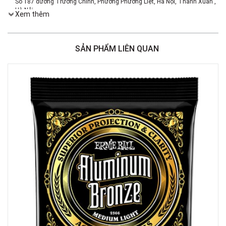
Số 187 đường Trường Chinh, Phường Phương Liệt, Hà Nội, Thanh Xuân ,
Hà Nội
Xem thêm
Việt Thương Music - 386 Cách Mạng Tháng 8
386 Cách Mạng Tháng Tám, Phường Nhiêu Lộc, TPHCM, Quận 3, Hồ Chí
Minh
SẢN PHẨM LIÊN QUAN
Việt Thương Music - 369 Điện Biên Phủ
369 Điện Biên Phủ, Phường Bàn Cờ, TPHCM, Quận 3, Hồ Chí Minh
Việt Thương Music - 180 Võ Thị Sáu
180B Võ Thị Sáu, Phường Xuân Hòa, TPHCM, Quận 3, Hồ Chí Minh
Việt Thương Music - Crescent Mall
6F-01 Tầng 6 Trung Tâm Thương Mại Crescent Mall, 101 Tôn Dật Tiên,
Phường Tân Mỹ, TPHCM, Quận 7, Hồ Chí Minh
Việt Thương Music - 49E Phan Đăng Lưu
49E Phan Đăng Lưu, Phường Bình Thạnh, TPHCM, Quận Bình Thạnh, Hồ
Chí Minh
Việt Thương Music - Phường Gò Vấp
11 Đường số 3, Khu dân cư Cityland Park Hill, Phường Gò Vấp, TPHCM,
Quận Gò Vấp, Hồ Chí Minh
Việt Thương Music - 442 Lũy Bán Bích
442 Lũy Bán Bích, Phường Tân Phú, TPHCM, Quận Tân Phú, Hồ Chí Minh
Việt Thương Music - 12 Quốc Hương
Tầng G, Tòa nhà Thảo Điền Pearl, 12 Quốc Hương, Phường An Khánh,
TPHCM, Quận 2, Hồ Chí Minh