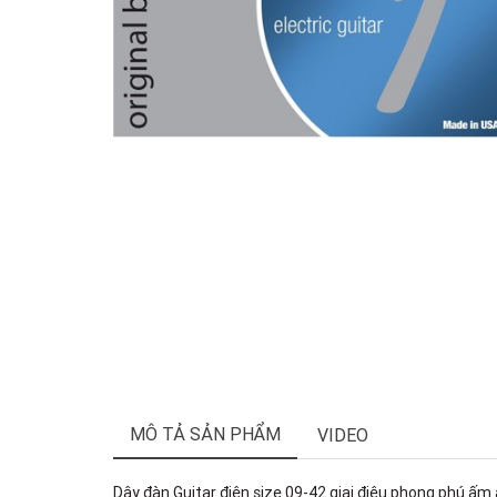
MÔ TẢ SẢN PHẨM
VIDEO
Dây đàn Guitar điện size 09-42 giai điệu phong phú ấm