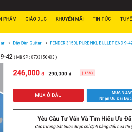
N PHẨM
GIÁO DỤC
KHUYẾN MÃI
TIN TỨC
TUYỂ
tar
Dây Đàn Guitar
FENDER 3150L PURE NKL BULLET END 9-4
 9-42
( Mã SP : 0733150403 )
246,000
290,000
(-15%)
đ
đ
MUA NGA
MUA Ở ĐÂU
Nhận Ưu Đãi Độc
Yêu Cầu Tư Vấn Và Tìm Hiểu Ưu Đã
Các trường bắt buộc được chỉ định bằng dấu hoa thị (