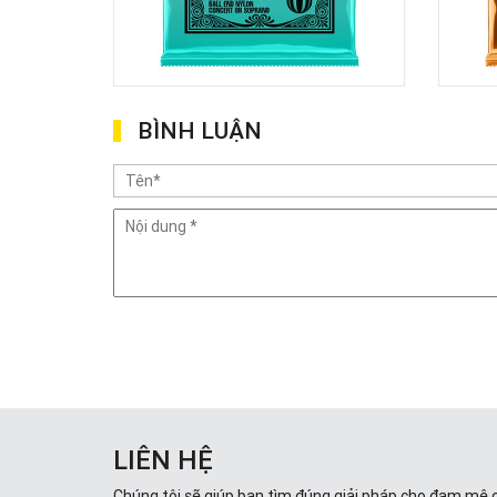
BÌNH LUẬN
LIÊN HỆ
Chúng tôi sẽ giúp bạn tìm đúng giải pháp cho đam mê 