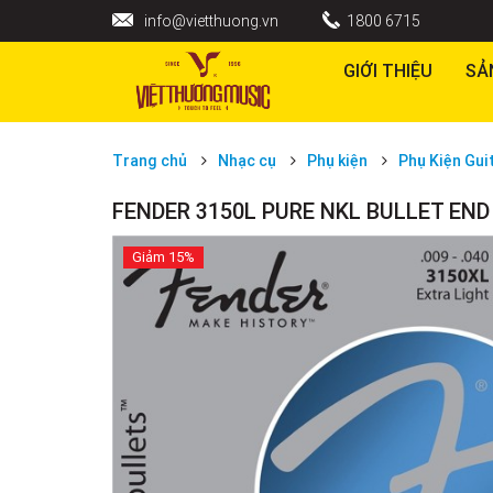
info@vietthuong.vn
1800 6715
GIỚI THIỆU
SẢ
Trang chủ
Nhạc cụ
Phụ kiện
Phụ Kiện Gui
FENDER 3150L PURE NKL BULLET END
Giảm
15%