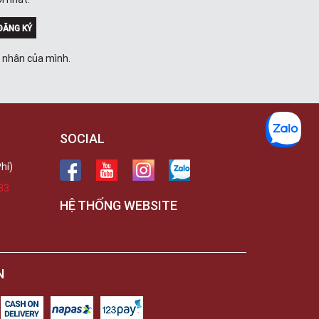
Trong
289 Vành Đai Trong, Phường An Lạc,
TPHCM, Quận Bình Tân, Hồ Chí Minh
ĐĂNG KÝ
Việt Thương Music - 102Q An
Dương Vương
á nhân của mình.
102Q Đường An Dương Vương,
Phường An Đông, TPHCM, Quận 5, Hồ
Chí Minh
Việt Thương Music - 94 Láng Hạ
Số 94 Láng Hạ, Phường Láng, Hà Nội,
Đống Đa, Hà Nội
SOCIAL
hí)
33
HỆ THỐNG WEBSITE
N