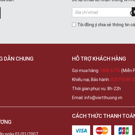
Tôi đồng ý chia sẻ thông tin c
G DẪN CHUNG
HỖ TRỢ KHÁCH HÀNG
Gọi mua hàng:
1800 6715
(Miễn P
Khiếu nại, Bảo hành:
028710 88 3
Thời gian phục vụ: 8h-22h
Email: info@vietthuong.vn
CÁCH THỨC THANH TOÁ
ƯƠNG
ấp ngày 01/01/2007