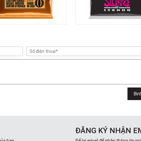
Bìn
ĐĂNG KÝ NHẬN E
của bạn.
Để lại email để nhận thông tin mớ