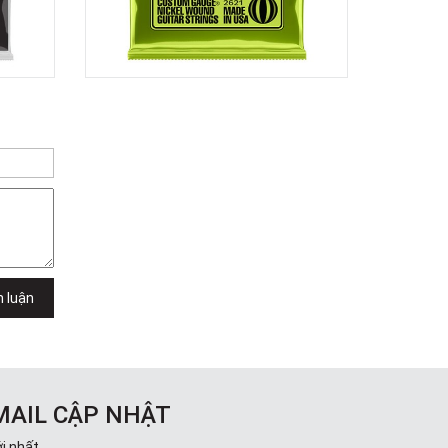
TPHCM, Quận 2, Hồ Chí Minh
Việt Thương Music - 357 Cộng Hòa
357 Cộng Hòa, Phường Tân Bình,
TPHCM, Quận Tân Bình, Hồ Chí Minh
Việt Thương Music - 6F Ngô Thời
Nhiệm
6F Ngô Thời Nhiệm, Phường Xuân
Hòa, TPHCM, Quận 3, Hồ Chí Minh
Việt Thương Music - Thanh Khê
344 Nguyễn Văn Linh, Phường Thanh
Khê, Đà Nẵng, Thanh Khê, Đà Nẵng
Việt Thương Music - Vincom Lê Văn
Việt
Lô L3-05C, Tầng 3, Trung Tâm
Thương Mại Vincom Plaza, Số 50,
h luận
Đường Lê Văn Việt, Phường Tăng
Nhơn Phú, TPHCM, Quận 9, Hồ Chí
Minh
Việt Thương Music - 302 Cầu Giấy
Gian hàng G9-10 TTTM Discovery
Complex, số 302 Cầu Giấy, Phường
MAIL CẬP NHẬT
Cầu Giấy, Hà Nội , Cầu Giấy , Hà Nội
Việt Thương Music - 289 Vành Đai
i nhất.