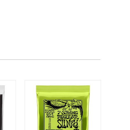
TPHCM, Quận 3, Hồ Chí Minh
Việt Thương Music - Crescent Mall
6F-01 Tầng 6 Trung Tâm Thương Mại
Crescent Mall, 101 Tôn Dật Tiên,
Phường Tân Mỹ, TPHCM, Quận 7, Hồ
Chí Minh
Việt Thương Music - 49E Phan Đăng
Lưu
49E Phan Đăng Lưu, Phường Bình
Thạnh, TPHCM, Quận Bình Thạnh, Hồ
Chí Minh
Việt Thương Music - Phường Gò
Vấp
11 Đường số 3, Khu dân cư Cityland
Park Hill, Phường Gò Vấp, TPHCM,
Quận Gò Vấp, Hồ Chí Minh
Việt Thương Music - 442 Lũy Bán
Bích
442 Lũy Bán Bích, Phường Tân Phú,
TPHCM, Quận Tân Phú, Hồ Chí Minh
Việt Thương Music - 12 Quốc
Hương
Tầng G, Tòa nhà Thảo Điền Pearl, 12
Quốc Hương, Phường An Khánh,