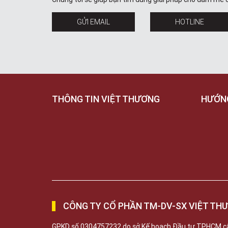
GỬI EMAIL
HOTLINE
THÔNG TIN VIỆT THƯƠNG
HƯỚN
CÔNG TY CỔ PHẦN TM-DV-SX VIỆT TH
GPKD số 0304757232 do sở Kế hoạch Đầu tư TPHCM c