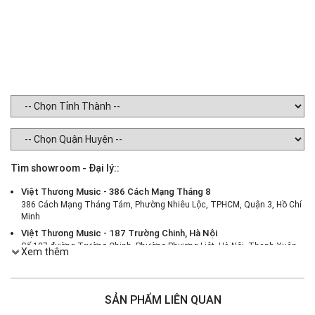
Tìm showroom - Đại lý::
Việt Thương Music - 386 Cách Mạng Tháng 8
386 Cách Mạng Tháng Tám, Phường Nhiêu Lộc, TPHCM, Quận 3, Hồ Chí
Minh
Việt Thương Music - 187 Trường Chinh, Hà Nội
Số 187 đường Trường Chinh, Phường Phương Liệt, Hà Nội, Thanh Xuân ,
Xem thêm
Hà Nội
Việt Thương Music - 46 Hào Nam
Số 46 Phố Hào Nam, Phường Ô Chợ Dừa, Hà Nội, Đống Đa, Hà Nội
SẢN PHẨM LIÊN QUAN
Việt Thương Music - Crescent Mall