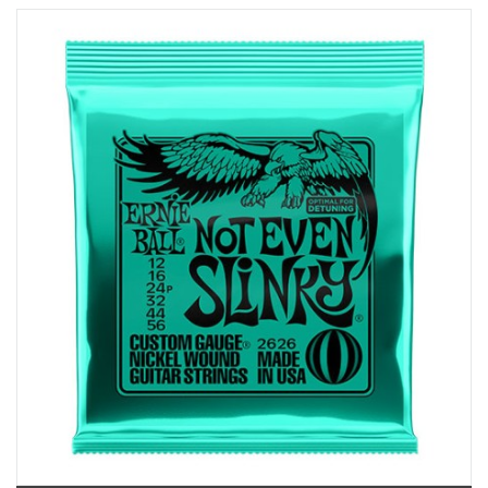
6F-01 Tầng 6 Trung Tâm Thương Mại Crescent Mall, 101 Tôn Dật Tiên,
Phường Tân Mỹ, TPHCM, Quận 7, Hồ Chí Minh
Việt Thương Music - 180 Võ Thị Sáu
180B Võ Thị Sáu, Phường Xuân Hòa, TPHCM, Quận 3, Hồ Chí Minh
Việt Thương Music - 369 Điện Biên Phủ
369 Điện Biên Phủ, Phường Bàn Cờ, TPHCM, Quận 3, Hồ Chí Minh
Việt Thương Music - 102Q An Dương Vương
102Q Đường An Dương Vương, Phường An Đông, TPHCM, Quận 5, Hồ Chí
Minh
Việt Thương Music - 49E Phan Đăng Lưu
49E Phan Đăng Lưu, Phường Bình Thạnh, TPHCM, Quận Bình Thạnh, Hồ
Chí Minh
Việt Thương Music - Phường Gò Vấp
11 Đường số 3, Khu dân cư Cityland Park Hill, Phường Gò Vấp, TPHCM,
Quận Gò Vấp, Hồ Chí Minh
Việt Thương Music - 12 Quốc Hương
Tầng G, Tòa nhà Thảo Điền Pearl, 12 Quốc Hương, Phường An Khánh,
TPHCM, Quận 2, Hồ Chí Minh
Việt Thương Music - 442 Lũy Bán Bích
442 Lũy Bán Bích, Phường Tân Phú, TPHCM, Quận Tân Phú, Hồ Chí Minh
Việt Thương Music - Thanh Khê
344 Nguyễn Văn Linh, Phường Thanh Khê, Đà Nẵng, Thanh Khê, Đà Nẵng
Việt Thương Music - 357 Cộng Hòa