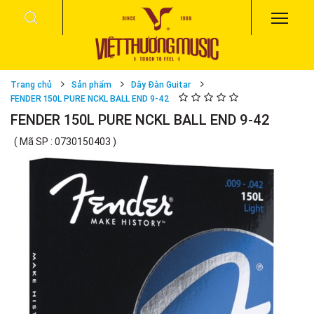
Trang chủ
Sản phẩm
Dây Đàn Guitar
FENDER 150L PURE NCKL BALL END 9-42
FENDER 150L PURE NCKL BALL END 9-42
( Mã SP : 0730150403 )