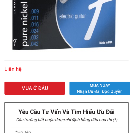
Liên hệ
MUA NGAY
MUA Ở ĐÂU
Nhận Ưu Đãi Độc Quyền
Yêu Cầu Tư Vấn Và Tìm Hiểu Ưu Đãi
Các trường bắt buộc được chỉ định bằng dấu hoa thị (*)