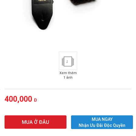
1
Xem thêm
1 ảnh
400,000
Đ
MUA NGAY
MUA Ở ĐÂU
Nhận Ưu Đãi Độc Quyền