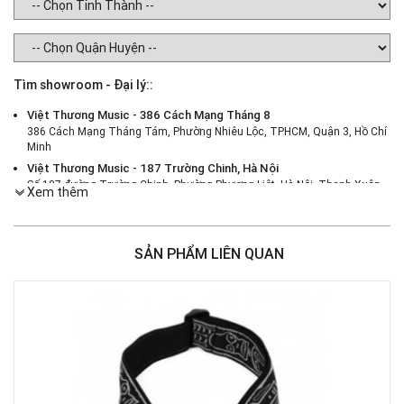
Tìm showroom - Đại lý::
Việt Thương Music - 386 Cách Mạng Tháng 8
386 Cách Mạng Tháng Tám, Phường Nhiêu Lộc, TPHCM, Quận 3, Hồ Chí
Minh
Việt Thương Music - 187 Trường Chinh, Hà Nội
Số 187 đường Trường Chinh, Phường Phương Liệt, Hà Nội, Thanh Xuân ,
Xem thêm
Hà Nội
Việt Thương Music - 46 Hào Nam
Số 46 Phố Hào Nam, Phường Ô Chợ Dừa, Hà Nội, Đống Đa, Hà Nội
SẢN PHẨM LIÊN QUAN
Việt Thương Music - Crescent Mall
6F-01 Tầng 6 Trung Tâm Thương Mại Crescent Mall, 101 Tôn Dật Tiên,
Phường Tân Mỹ, TPHCM, Quận 7, Hồ Chí Minh
Việt Thương Music - 180 Võ Thị Sáu
180B Võ Thị Sáu, Phường Xuân Hòa, TPHCM, Quận 3, Hồ Chí Minh
Việt Thương Music - 369 Điện Biên Phủ
369 Điện Biên Phủ, Phường Bàn Cờ, TPHCM, Quận 3, Hồ Chí Minh
Việt Thương Music - 102Q An Dương Vương