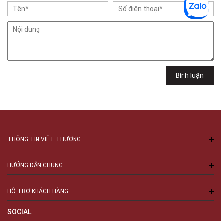
Gian hàng G9-10 TTTM Discovery Complex, số 302 Cầu Giấy, Phường
Cầu Giấy, Hà Nội , Cầu Giấy , Hà Nội
Việt Thương Music - 289 Vành Đai Trong
289 Vành Đai Trong, Phường An Lạc, TPHCM, Quận Bình Tân, Hồ Chí
Minh
Việt Thương Music - 94 Láng Hạ
Số 94 Láng Hạ, Phường Láng, Hà Nội, Đống Đa, Hà Nội
Bình luận
THÔNG TIN VIỆT THƯƠNG
HƯỚNG DẪN CHUNG
HỖ TRỢ KHÁCH HÀNG
SOCIAL