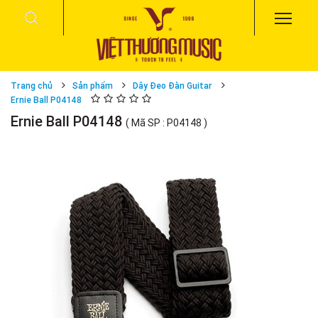
Trang chủ
Sản phẩm
Dây Đeo Đàn Guitar
Ernie Ball P04148
Ernie Ball P04148
( Mã SP : P04148 )