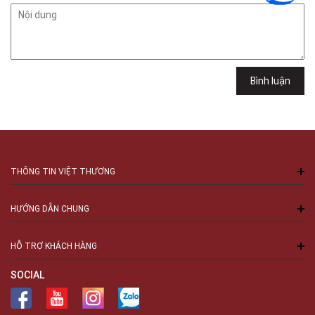
Cầu Giấy, Hà Nội , Cầu Giấy , Hà Nội
Việt Thương Music - 289 Vành Đai Trong
289 Vành Đai Trong, Phường An Lạc, TPHCM, Quận Bình Tân, Hồ Chí
Minh
Việt Thương Music - 94 Láng Hạ
Bình luận
Số 94 Láng Hạ, Phường Láng, Hà Nội, Đống Đa, Hà Nội
THÔNG TIN VIỆT THƯƠNG
HƯỚNG DẪN CHUNG
HỖ TRỢ KHÁCH HÀNG
SOCIAL