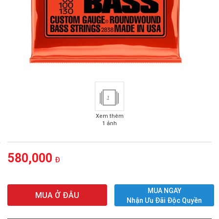
1
Xem thêm
1 ảnh
580,000
Đ
MUA NGAY
MUA Ở ĐÂU
Nhận Ưu Đãi Độc Quyền