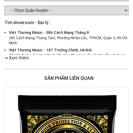
Tìm showroom - Đại lý::
Việt Thương Music - 386 Cách Mạng Tháng 8
386 Cách Mạng Tháng Tám, Phường Nhiêu Lộc, TPHCM, Quận 3, Hồ Chí
Minh
Việt Thương Music - 187 Trường Chinh, Hà Nội
Số 187 đường Trường Chinh, Phường Phương Liệt, Hà Nội, Thanh Xuân ,
Xem thêm
Hà Nội
Việt Thương Music - 46 Hào Nam
Số 46 Phố Hào Nam, Phường Ô Chợ Dừa, Hà Nội, Đống Đa, Hà Nội
SẢN PHẨM LIÊN QUAN
Việt Thương Music - Crescent Mall
6F-01 Tầng 6 Trung Tâm Thương Mại Crescent Mall, 101 Tôn Dật Tiên,
Phường Tân Mỹ, TPHCM, Quận 7, Hồ Chí Minh
Việt Thương Music - 180 Võ Thị Sáu
180B Võ Thị Sáu, Phường Xuân Hòa, TPHCM, Quận 3, Hồ Chí Minh
Việt Thương Music - 369 Điện Biên Phủ
369 Điện Biên Phủ, Phường Bàn Cờ, TPHCM, Quận 3, Hồ Chí Minh
Việt Thương Music - 102Q An Dương Vương
102Q Đường An Dương Vương, Phường An Đông, TPHCM, Quận 5, Hồ Chí
Minh