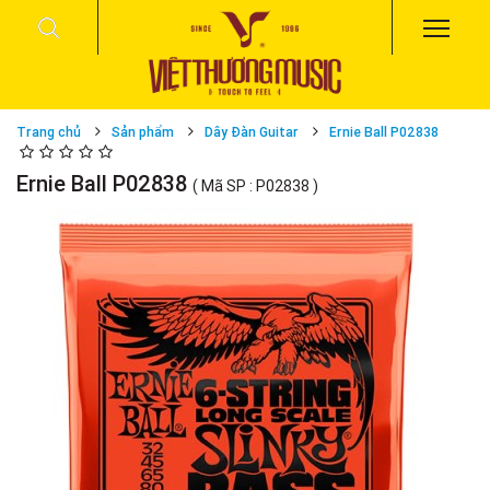
Trang chủ
Sản phẩm
Dây Đàn Guitar
Ernie Ball P02838
Ernie Ball P02838
( Mã SP : P02838 )