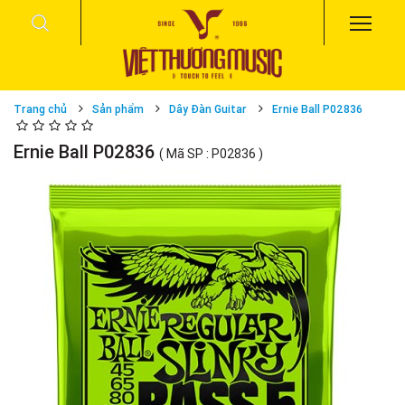
Trang chủ
Sản phẩm
Dây Đàn Guitar
Ernie Ball P02836
Ernie Ball P02836
( Mã SP : P02836 )