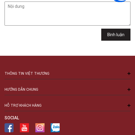
Cầu Giấy, Hà Nội , Cầu Giấy , Hà Nội
Việt Thương Music - 289 Vành Đai Trong
289 Vành Đai Trong, Phường An Lạc, TPHCM, Quận Bình Tân, Hồ Chí
Minh
Việt Thương Music - 94 Láng Hạ
Bình luận
Số 94 Láng Hạ, Phường Láng, Hà Nội, Đống Đa, Hà Nội
THÔNG TIN VIỆT THƯƠNG
HƯỚNG DẪN CHUNG
HỖ TRỢ KHÁCH HÀNG
SOCIAL