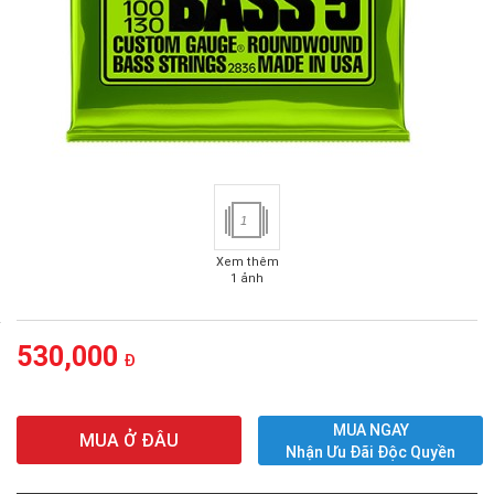
1
Xem thêm
1 ảnh
530,000
Đ
MUA NGAY
MUA Ở ĐÂU
Nhận Ưu Đãi Độc Quyền