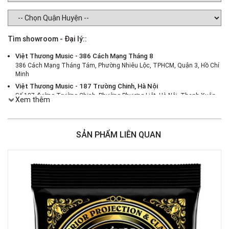
Tìm showroom - Đại lý::
Việt Thương Music - 386 Cách Mạng Tháng 8
386 Cách Mạng Tháng Tám, Phường Nhiêu Lộc, TPHCM, Quận 3, Hồ Chí
Minh
Việt Thương Music - 187 Trường Chinh, Hà Nội
Số 187 đường Trường Chinh, Phường Phương Liệt, Hà Nội, Thanh Xuân ,
Xem thêm
Hà Nội
Việt Thương Music - 46 Hào Nam
Số 46 Phố Hào Nam, Phường Ô Chợ Dừa, Hà Nội, Đống Đa, Hà Nội
SẢN PHẨM LIÊN QUAN
Việt Thương Music - Crescent Mall
6F-01 Tầng 6 Trung Tâm Thương Mại Crescent Mall, 101 Tôn Dật Tiên,
Phường Tân Mỹ, TPHCM, Quận 7, Hồ Chí Minh
Việt Thương Music - 180 Võ Thị Sáu
180B Võ Thị Sáu, Phường Xuân Hòa, TPHCM, Quận 3, Hồ Chí Minh
Việt Thương Music - 369 Điện Biên Phủ
369 Điện Biên Phủ, Phường Bàn Cờ, TPHCM, Quận 3, Hồ Chí Minh
Việt Thương Music - 102Q An Dương Vương
102Q Đường An Dương Vương, Phường An Đông, TPHCM, Quận 5, Hồ Chí
Minh