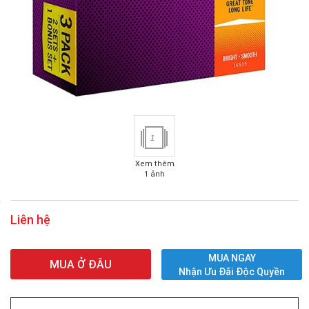
1
Xem thêm
1 ảnh
Liên hệ
MUA NGAY
MUA Ở ĐÂU
Nhận Ưu Đãi Độc Quyền