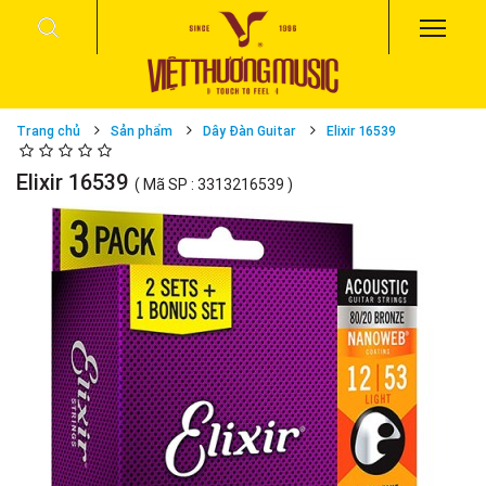
Trang chủ
Sản phẩm
Dây Đàn Guitar
Elixir 16539
Elixir 16539
( Mã SP : 3313216539 )