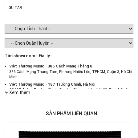
GUITAR
Tìm showroom - Đại lý::
Việt Thương Music - 386 Cách Mạng Tháng 8
386 Cách Mạng Tháng Tám, Phường Nhiêu Lộc, TPHCM, Quận 3, Hồ Chí
Minh
Việt Thương Music - 187 Trường Chinh, Hà Nội
Số 187 đường Trường Chinh, Phường Phương Liệt, Hà Nội, Thanh Xuân ,
Xem thêm
Hà Nội
Việt Thương Music - 46 Hào Nam
Số 46 Phố Hào Nam, Phường Ô Chợ Dừa, Hà Nội, Đống Đa, Hà Nội
SẢN PHẨM LIÊN QUAN
Việt Thương Music - Crescent Mall
6F-01 Tầng 6 Trung Tâm Thương Mại Crescent Mall, 101 Tôn Dật Tiên,
Phường Tân Mỹ, TPHCM, Quận 7, Hồ Chí Minh
Việt Thương Music - 180 Võ Thị Sáu