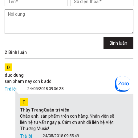
Việt Thương Music - 302 Cầu Giấy
Gian hàng G9-10 TTTM Discovery Complex, số 302 Cầu Giấy, Phường
Cầu Giấy, Hà Nội , Cầu Giấy , Hà Nội
Việt Thương Music - 289 Vành Đai Trong
289 Vành Đai Trong, Phường An Lạc, TPHCM, Quận Bình Tân, Hồ Chí
Minh
Việt Thương Music - 94 Láng Hạ
Bình luận
Số 94 Láng Hạ, Phường Láng, Hà Nội, Đống Đa, Hà Nội
2 Bình luận
D
duc dung
san pham nay con k add
24/05/2018 09:36:28
Trả lời
T
Thùy Trang
Quản trị viên
Chào anh, sản phẩm trên còn hàng. Nhân viên sẽ
liên hệ tư vấn ngay ạ. Cảm ơn anh đã liên hệ Việt
Thương Music!
24/05/2018 09:55:49
Trả lời