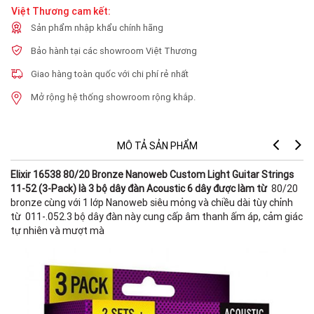
Việt Thương cam kết:
Sản phẩm nhập khẩu chính hãng
Bảo hành tại các showroom Việt Thương
Giao hàng toàn quốc với chi phí rẻ nhất
Mở rộng hệ thống showroom rộng khắp.
MÔ TẢ SẢN PHẨM
Elixir 16538 80/20 Bronze Nanoweb Custom Light Guitar Strings
Fe
11-52 (3-Pack) là 3 bộ dây đàn Acoustic 6 dây được làm từ
80/20
bronze cùng với 1 lớp Nanoweb siêu mỏng và chiều dài tùy chỉnh
từ 011-.052.3 bộ dây đàn này cung cấp âm thanh ấm áp, cảm giác
tự nhiên và mượt mà