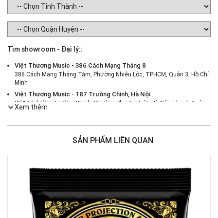
Tìm showroom - Đại lý::
Việt Thương Music - 386 Cách Mạng Tháng 8
386 Cách Mạng Tháng Tám, Phường Nhiêu Lộc, TPHCM, Quận 3, Hồ Chí
Minh
Việt Thương Music - 187 Trường Chinh, Hà Nội
Số 187 đường Trường Chinh, Phường Phương Liệt, Hà Nội, Thanh Xuân ,
Xem thêm
Hà Nội
Việt Thương Music - 46 Hào Nam
Số 46 Phố Hào Nam, Phường Ô Chợ Dừa, Hà Nội, Đống Đa, Hà Nội
SẢN PHẨM LIÊN QUAN
Việt Thương Music - Crescent Mall
6F-01 Tầng 6 Trung Tâm Thương Mại Crescent Mall, 101 Tôn Dật Tiên,
Phường Tân Mỹ, TPHCM, Quận 7, Hồ Chí Minh
Việt Thương Music - 180 Võ Thị Sáu
180B Võ Thị Sáu, Phường Xuân Hòa, TPHCM, Quận 3, Hồ Chí Minh
Việt Thương Music - 369 Điện Biên Phủ
369 Điện Biên Phủ, Phường Bàn Cờ, TPHCM, Quận 3, Hồ Chí Minh
Việt Thương Music - 102Q An Dương Vương