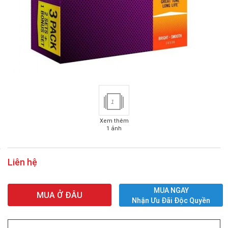
1
Xem thêm
1 ảnh
Liên hệ
MUA NGAY
MUA Ở ĐÂU
Nhận Ưu Đãi Độc Quyền