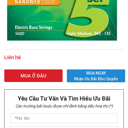
Liên hệ
MUA NGAY
MUA Ở ĐÂU
Nhận Ưu Đãi Độc Quyền
Yêu Cầu Tư Vấn Và Tìm Hiểu Ưu Đãi
Các trường bắt buộc được chỉ định bằng dấu hoa thị (*)