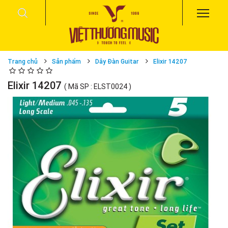
Trang chủ
Sản phẩm
Dây Đàn Guitar
Elixir 14207
Elixir 14207
( Mã SP : ELST0024 )