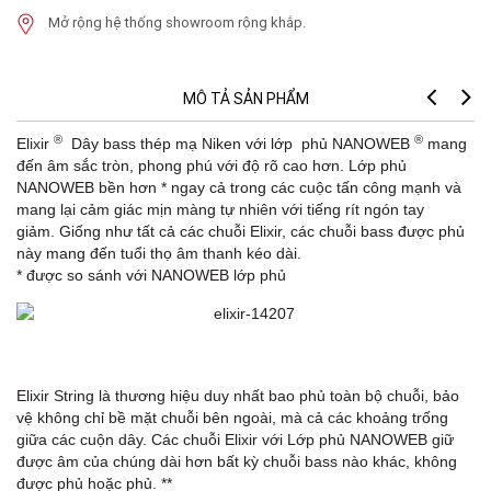
Mở rộng hệ thống showroom rộng khắp.
MÔ TẢ SẢN PHẨM
®
®
Elixir
Dây bass thép mạ Niken với lớp phủ NANOWEB
mang
đến âm sắc tròn, phong phú với độ rõ cao hơn. Lớp phủ
NANOWEB bền hơn * ngay cả trong các cuộc tấn công mạnh và
mang lại cảm giác mịn màng tự nhiên với tiếng rít ngón tay
giảm. Giống như tất cả các chuỗi Elixir, các chuỗi bass được phủ
này mang đến tuổi thọ âm thanh kéo dài.
* được so sánh với NANOWEB lớp phủ
Elixir String là thương hiệu duy nhất bao phủ toàn bộ chuỗi, bảo
vệ không chỉ bề mặt chuỗi bên ngoài, mà cả các khoảng trống
giữa các cuộn dây. Các chuỗi Elixir với Lớp phủ NANOWEB giữ
được âm của chúng dài hơn bất kỳ chuỗi bass nào khác, không
được phủ hoặc phủ. **