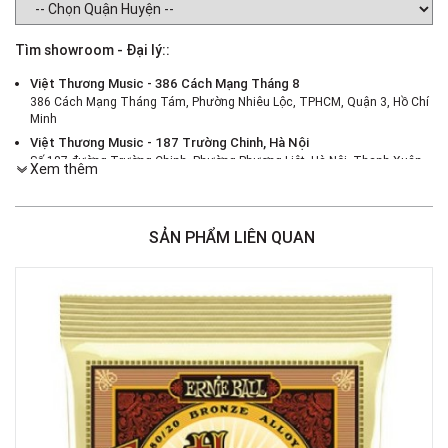
Tìm showroom - Đại lý::
Việt Thương Music - 386 Cách Mạng Tháng 8
386 Cách Mạng Tháng Tám, Phường Nhiêu Lộc, TPHCM, Quận 3, Hồ Chí
Minh
Việt Thương Music - 187 Trường Chinh, Hà Nội
Số 187 đường Trường Chinh, Phường Phương Liệt, Hà Nội, Thanh Xuân ,
Xem thêm
Hà Nội
Việt Thương Music - 46 Hào Nam
Số 46 Phố Hào Nam, Phường Ô Chợ Dừa, Hà Nội, Đống Đa, Hà Nội
SẢN PHẨM LIÊN QUAN
Việt Thương Music - Crescent Mall
6F-01 Tầng 6 Trung Tâm Thương Mại Crescent Mall, 101 Tôn Dật Tiên,
Phường Tân Mỹ, TPHCM, Quận 7, Hồ Chí Minh
Việt Thương Music - 180 Võ Thị Sáu
180B Võ Thị Sáu, Phường Xuân Hòa, TPHCM, Quận 3, Hồ Chí Minh
Việt Thương Music - 369 Điện Biên Phủ
369 Điện Biên Phủ, Phường Bàn Cờ, TPHCM, Quận 3, Hồ Chí Minh
Việt Thương Music - 102Q An Dương Vương
102Q Đường An Dương Vương, Phường An Đông, TPHCM, Quận 5, Hồ Chí
Minh
Việt Thương Music - 49E Phan Đăng Lưu