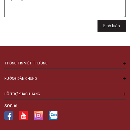
Việt Thương Music - 289 Vành Đai Trong
289 Vành Đai Trong, Phường An Lạc, TPHCM, Quận Bình Tân, Hồ Chí
Minh
Việt Thương Music - 94 Láng Hạ
Bình luận
Số 94 Láng Hạ, Phường Láng, Hà Nội, Đống Đa, Hà Nội
THÔNG TIN VIỆT THƯƠNG
HƯỚNG DẪN CHUNG
HỖ TRỢ KHÁCH HÀNG
SOCIAL