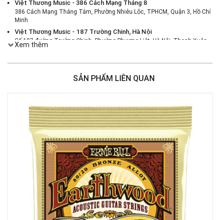
Việt Thương Music - 386 Cách Mạng Tháng 8
386 Cách Mạng Tháng Tám, Phường Nhiêu Lộc, TPHCM, Quận 3, Hồ Chí
Minh
Việt Thương Music - 187 Trường Chinh, Hà Nội
Số 187 đường Trường Chinh, Phường Phương Liệt, Hà Nội, Thanh Xuân ,
Xem thêm
Hà Nội
Việt Thương Music - 46 Hào Nam
Số 46 Phố Hào Nam, Phường Ô Chợ Dừa, Hà Nội, Đống Đa, Hà Nội
SẢN PHẨM LIÊN QUAN
Việt Thương Music - Crescent Mall
6F-01 Tầng 6 Trung Tâm Thương Mại Crescent Mall, 101 Tôn Dật Tiên,
Phường Tân Mỹ, TPHCM, Quận 7, Hồ Chí Minh
Việt Thương Music - 180 Võ Thị Sáu
180B Võ Thị Sáu, Phường Xuân Hòa, TPHCM, Quận 3, Hồ Chí Minh
Việt Thương Music - 369 Điện Biên Phủ
369 Điện Biên Phủ, Phường Bàn Cờ, TPHCM, Quận 3, Hồ Chí Minh
Việt Thương Music - 102Q An Dương Vương
102Q Đường An Dương Vương, Phường An Đông, TPHCM, Quận 5, Hồ Chí
Minh
Việt Thương Music - 49E Phan Đăng Lưu
49E Phan Đăng Lưu, Phường Bình Thạnh, TPHCM, Quận Bình Thạnh, Hồ
Chí Minh
Việt Thương Music - Phường Gò Vấp
11 Đường số 3, Khu dân cư Cityland Park Hill, Phường Gò Vấp, TPHCM,