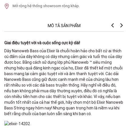
Mở rộng hệ thống showroom rộng khắp.
MÔ TẢ SẢN PHẨM
Giai điệu tuyệt vời và cuộc sống cực kỳ dài!
Dây Nanoweb Bass của Elixir là chuỗi hoàn hảo cho bất cứ ai thích
cú đấm của dây không có dây nhưng cảm giác và tuổi thọ của dây
được bọc. Bằng cách sử dụng lớp phủ Nanoweb ™ siêu mỏng
nhưng hiệu quả đáng kinh ngạc của họ, Elixir đã thiết kế một chuỗi
bass mang lại cảm giác tuyệt vời và âm thanh tuyệt vời. Các dải
Nanoweb Bass cũng giữ được cạnh mạnh mẽ của chúng lâu hơn
rất nhiều so với các dải bass truyền thống. Hãy nghĩ về điều đó,
nếu bạn không phải mua dây thường xuyên, điều đó có nghĩa là
còn nhiều tiền hơn cho các thiết bị tuyệt vời khác. Vì vậy, nếu bạn
muốn tốt nhất của cả hai thế giới, hãy chọn một bộ Elixir Nanoweb
Bass String ngay hôm nay! Nhưng quan trọng hơn là niềm vui khi
biết rằng chuỗi của bạn luôn sẵn sàng khi bạn có.