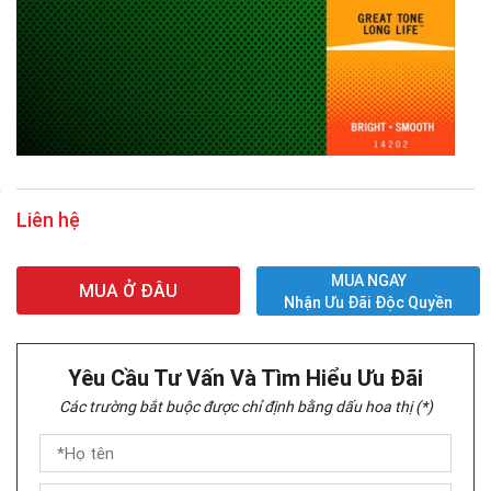
Liên hệ
MUA NGAY
MUA Ở ĐÂU
Nhận Ưu Đãi Độc Quyền
Yêu Cầu Tư Vấn Và Tìm Hiểu Ưu Đãi
Các trường bắt buộc được chỉ định bằng dấu hoa thị (*)