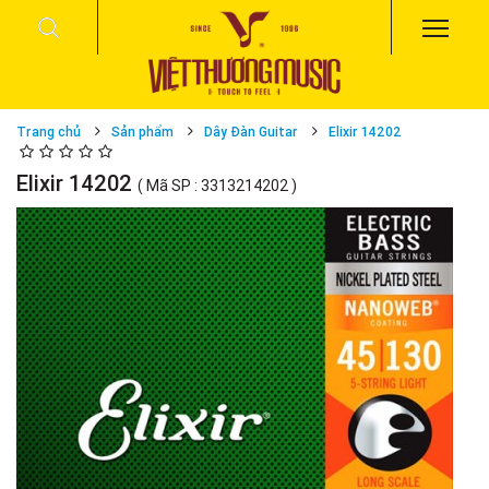
Trang chủ
Sản phẩm
Dây Đàn Guitar
Elixir 14202
Elixir 14202
( Mã SP : 3313214202 )