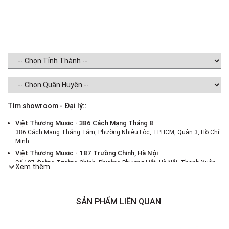
Tìm showroom - Đại lý::
Việt Thương Music - 386 Cách Mạng Tháng 8
386 Cách Mạng Tháng Tám, Phường Nhiêu Lộc, TPHCM, Quận 3, Hồ Chí
Minh
Việt Thương Music - 187 Trường Chinh, Hà Nội
Số 187 đường Trường Chinh, Phường Phương Liệt, Hà Nội, Thanh Xuân ,
Xem thêm
Hà Nội
Việt Thương Music - 46 Hào Nam
Số 46 Phố Hào Nam, Phường Ô Chợ Dừa, Hà Nội, Đống Đa, Hà Nội
SẢN PHẨM LIÊN QUAN
Việt Thương Music - Crescent Mall
6F-01 Tầng 6 Trung Tâm Thương Mại Crescent Mall, 101 Tôn Dật Tiên,
Phường Tân Mỹ, TPHCM, Quận 7, Hồ Chí Minh