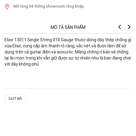
Mở rộng hệ thống showroom rộng khắp.
MÔ TẢ SẢN PHẨM
Elixir 13011 Single String 010 Gauge thuộc dòng dây thép chống gỉ
Fe
của Elixir, cung cấp âm thanh rõ ràng, sắc nét và được làm để sử
dụng trên cả guitar điện và acoustic. Màng chống rỉ bảo vệ chống
lại ăn mòn trong khi vẫn giữ được sự tự nhiên như là bạn đang chơi
với dây không phủ
GUITAR