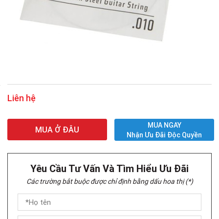
Liên hệ
MUA NGAY
MUA Ở ĐÂU
Nhận Ưu Đãi Độc Quyền
Yêu Cầu Tư Vấn Và Tìm Hiểu Ưu Đãi
Các trường bắt buộc được chỉ định bằng dấu hoa thị (*)