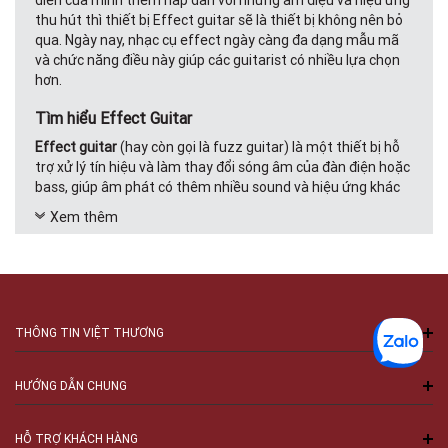
diễn của mình thêm hấp dẫn với những âm điệu và hiệu ứng
thu hút thì thiết bị Effect guitar sẽ là thiết bị không nên bỏ
qua. Ngày nay, nhạc cụ effect ngày càng đa dạng mẫu mã
và chức năng điều này giúp các guitarist có nhiều lựa chọn
hơn.
Tìm hiểu Effect Guitar
Effect guitar
(hay còn gọi là fuzz guitar) là một thiết bị hỗ
trợ xử lý tín hiệu và làm thay đổi sóng âm của đàn điện hoặc
bass, giúp âm phát có thêm nhiều sound và hiệu ứng khác
nhau.
Xem thêm
Các loại hiệu ứng phổ biến khi sử dụng Effect guitar bao
gồm: Distortion/overdrive thường được sử dụng với ghi ta
điện trong nhạc blues điện và nhạc rock, Modulation biến
âm bóp méo hoặc thay đổi một chút âm gốc, Chorus tạo
hiệu ứng đồng thanh cho các câu hát đệm, Compressor nén
THÔNG TIN VIỆT THƯƠNG
tiếng, cân bằng tiếng cho những câu đệm/solo, Delay tạo độ
trễ cho âm thanh,...
HƯỚNG DẪN CHUNG
Phân loại Effect Guitar
Các loại fuzz guitar hiện nay bao gồm:
HỖ TRỢ KHÁCH HÀNG