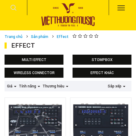
Trang chủ
Sản phẩm
Effect
EFFECT
MULTI EFFECT
STOMPBOX
WIRELESS CONNECTOR
EFFECT KHÁC
Effect Zoom
Giá
Tính năng
Thương hiệu
Sắp xếp
Effect Boss
Effect Fender
Effect Roland