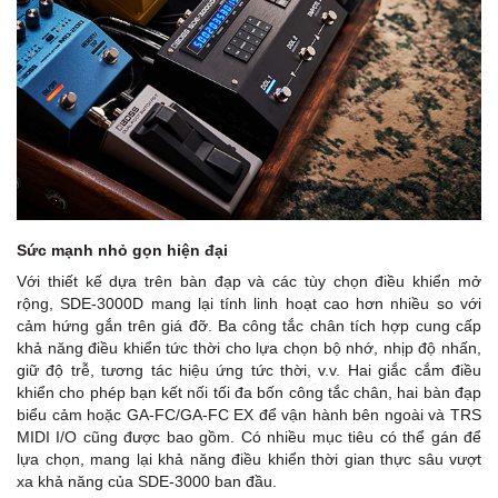
Sức mạnh nhỏ gọn hiện đại
Với thiết kế dựa trên bàn đạp và các tùy chọn điều khiển mở
rộng, SDE-3000D mang lại tính linh hoạt cao hơn nhiều so với
cảm hứng gắn trên giá đỡ. Ba công tắc chân tích hợp cung cấp
khả năng điều khiển tức thời cho lựa chọn bộ nhớ, nhịp độ nhấn,
giữ độ trễ, tương tác hiệu ứng tức thời, v.v. Hai giắc cắm điều
khiển cho phép bạn kết nối tối đa bốn công tắc chân, hai bàn đạp
biểu cảm hoặc GA-FC/GA-FC EX để vận hành bên ngoài và TRS
MIDI I/O cũng được bao gồm. Có nhiều mục tiêu có thể gán để
lựa chọn, mang lại khả năng điều khiển thời gian thực sâu vượt
xa khả năng của SDE-3000 ban đầu.