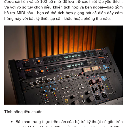
được cải tiến và có 100 bộ nhớ để lưu trữ các thiết lập yêu thích.
Và với vô số tùy chọn điều khiển tích hợp và bên ngoài—bao gồm
hỗ trợ MIDI sâu—bạn có thể tích hợp giọng hát cổ điển đầy cảm
hứng này với bất kỳ thiết lập sân khấu hoặc phòng thu nào.
Tính năng tiêu chuẩn:
Bản sao trung thực trên sàn của bộ trễ kỹ thuật số gắn trên