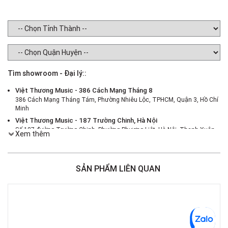
Tìm showroom - Đại lý::
Việt Thương Music - 386 Cách Mạng Tháng 8
386 Cách Mạng Tháng Tám, Phường Nhiêu Lộc, TPHCM, Quận 3, Hồ Chí
Minh
Việt Thương Music - 187 Trường Chinh, Hà Nội
Số 187 đường Trường Chinh, Phường Phương Liệt, Hà Nội, Thanh Xuân ,
Xem thêm
Hà Nội
Việt Thương Music - 46 Hào Nam
Số 46 Phố Hào Nam, Phường Ô Chợ Dừa, Hà Nội, Đống Đa, Hà Nội
SẢN PHẨM LIÊN QUAN
Việt Thương Music - Crescent Mall
6F-01 Tầng 6 Trung Tâm Thương Mại Crescent Mall, 101 Tôn Dật Tiên,
Phường Tân Mỹ, TPHCM, Quận 7, Hồ Chí Minh
Việt Thương Music - 180 Võ Thị Sáu
180B Võ Thị Sáu, Phường Xuân Hòa, TPHCM, Quận 3, Hồ Chí Minh
Việt Thương Music - 369 Điện Biên Phủ