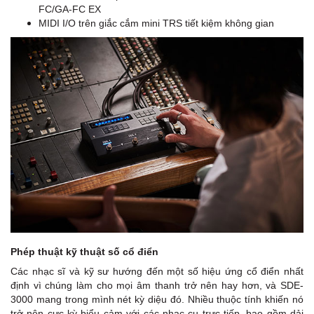
FC/GA-FC EX
MIDI I/O trên giắc cắm mini TRS tiết kiệm không gian
Phép thuật kỹ thuật số cổ điển
Các nhạc sĩ và kỹ sư hướng đến một số hiệu ứng cổ điển nhất
định vì chúng làm cho mọi âm thanh trở nên hay hơn, và SDE-
3000 mang trong mình nét kỳ diệu đó. Nhiều thuộc tính khiến nó
trở nên cực kỳ biểu cảm với các nhạc cụ trực tiếp, bao gồm dải