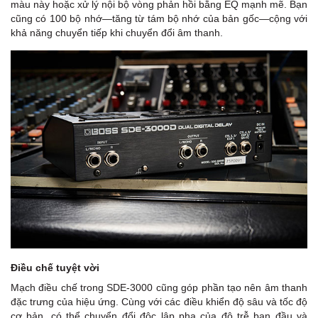
màu này hoặc xử lý nội bộ vòng phản hồi bằng EQ mạnh mẽ. Bạn
cũng có 100 bộ nhớ—tăng từ tám bộ nhớ của bản gốc—cộng với
khả năng chuyển tiếp khi chuyển đổi âm thanh.
Điều chế tuyệt vời
Mạch điều chế trong SDE-3000 cũng góp phần tạo nên âm thanh
đặc trưng của hiệu ứng. Cùng với các điều khiển độ sâu và tốc độ
cơ bản, có thể chuyển đổi độc lập pha của độ trễ ban đầu và