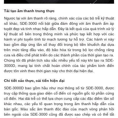
Tái tạo âm thanh trung thực
Ngược lại với âm thanh rõ ràng, chính xác của các bộ trễ kỹ thuật
số khác, SDE-3000 nổi bật giữa đám đông với âm thanh ấm áp
tuyệt đẹp và tính nhạc hấp dẫn. Đây là kết quả của quá trình xử lý
kỹ thuật số bên trong thông minh và phức tạp kết hợp với các
hành vi phi tuyến tính từ mạch tương tự hỗ trợ. Các hành vi này
bao gồm đáp ứng tần số thay đổi trong bộ tiền khuếch đại dựa
trên mức tăng đầu vào, độ bão hòa từ trong bộ lọc chống răng
cưa và điều chế phát triển do các thành phần của thời gian tạo ra.
Chúng tôi đã phân tích sâu sắc nhiều yếu tố này khi tạo ra SDE-
3000D, mang lại tính chất hoàn chỉnh của tác phẩm kinh điển
được tôn vinh theo thời gian này cho thời đại hiện đại.
Chi tiết xác thực, cải tiến hiện đại
SDE-3000D bao gồm hầu như mọi thông số từ SDE-3000, được
truy cập thông qua giao diện cổ điển có nguồn gốc từ phần cứng
cổ điển. Hai dải trễ có thể lựa chọn cung cấp các đặc điểm tần số
khác nhau, các yếu tố quan trọng trong âm thanh hấp dẫn của
bản gốc. Màu sắc âm thanh độc đáo của mạch vòng phản hồi
bên ngoài của SDE-3000 cũng đã được sao chép và có thể tắt