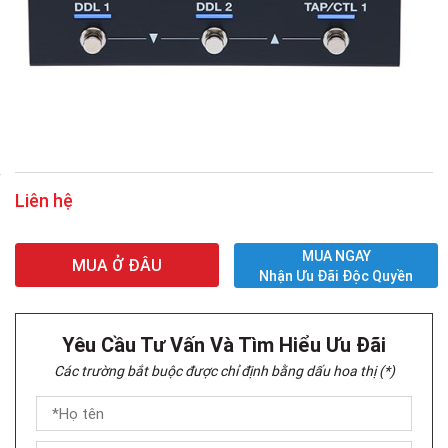
Liên hệ
MUA NGAY
MUA Ở ĐÂU
Nhận Ưu Đãi Độc Quyền
Yêu Cầu Tư Vấn Và Tìm Hiểu Ưu Đãi
Các trường bắt buộc được chỉ định bằng dấu hoa thị (*)