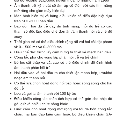
giá đỡ Roland SDE-3000 huyền thoại từ những năm 1980
Âm thanh trễ kỹ thuật số ấm áp cổ điển với các tính năng
mở rộng cho giàn máy hiện đại
Màn hình hiển thị và bảng điều khiển cổ điển đặc biệt dựa
trên SDE-3000 ban đầu
Bao gồm hai độ trễ đầy đủ tính năng, mỗi độ trễ có các
tham số độc lập, điều chế đơn âm/âm thanh nổi và chế độ
xoay
Thời gian trễ có thể điều chỉnh rộng rãi với hai cài đặt phạm
vi: 0–1500 ms và 0–3000 ms
Điều chế đặc trưng lấy cảm hứng từ thiết kế mạch ban đầu
Công tắc pha cho vòng lặp phản hồi trễ và trễ chính
Bộ lọc cắt thấp và cắt cao có thể điều chỉnh để định hình
âm thanh phản hồi trễ
Hai đầu vào và hai đầu ra cho thiết lập mono kép, ướt/khô
hoặc âm thanh nổi
Có thể lựa chọn hoạt động nối tiếp hoặc song song cho hai
độ trễ
Lưu và gọi lại âm thanh với 100 ký ức
Điều khiển công tắc chân tích hợp có thể gán cho nhịp độ
gõ, giữ và nhiều chức năng khác
Giắc cắm cho hoạt động mở rộng với tối đa bốn công tắc
chân, hai bàn đạp biểu cảm hoặc bộ điều khiển chân GA-