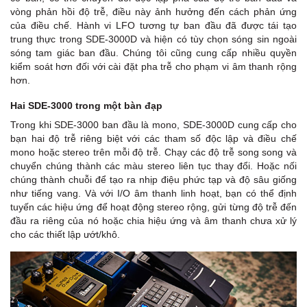
vòng phản hồi độ trễ, điều này ảnh hưởng đến cách phản ứng
của điều chế. Hành vi LFO tương tự ban đầu đã được tái tạo
trung thực trong SDE-3000D và hiện có tùy chọn sóng sin ngoài
sóng tam giác ban đầu. Chúng tôi cũng cung cấp nhiều quyền
kiểm soát hơn đối với cài đặt pha trễ cho phạm vi âm thanh rộng
hơn.
Hai SDE-3000 trong một bàn đạp
Trong khi SDE-3000 ban đầu là mono, SDE-3000D cung cấp cho
bạn hai độ trễ riêng biệt với các tham số độc lập và điều chế
mono hoặc stereo trên mỗi độ trễ. Chạy các độ trễ song song và
chuyển chúng thành các màu stereo liên tục thay đổi. Hoặc nối
chúng thành chuỗi để tạo ra nhịp điệu phức tạp và độ sâu giống
như tiếng vang. Và với I/O âm thanh linh hoạt, bạn có thể định
tuyến các hiệu ứng để hoạt động stereo rộng, gửi từng độ trễ đến
đầu ra riêng của nó hoặc chia hiệu ứng và âm thanh chưa xử lý
cho các thiết lập ướt/khô.