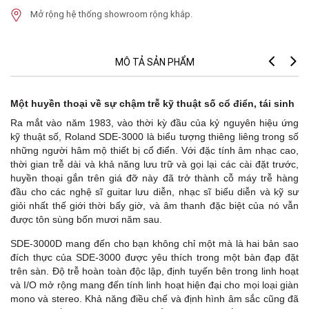
Mở rộng hệ thống showroom rộng khắp.
MÔ TẢ SẢN PHẨM
Một huyền thoại về sự chậm trễ kỹ thuật số cổ điển, tái sinh
Ra mắt vào năm 1983, vào thời kỳ đầu của kỷ nguyên hiệu ứng
kỹ thuật số, Roland SDE-3000 là biểu tượng thiêng liêng trong số
những người hâm mộ thiết bị cổ điển. Với đặc tính âm nhạc cao,
thời gian trễ dài và khả năng lưu trữ và gọi lại các cài đặt trước,
huyền thoại gắn trên giá đỡ này đã trở thành cỗ máy trễ hàng
đầu cho các nghệ sĩ guitar lưu diễn, nhạc sĩ biểu diễn và kỹ sư
giỏi nhất thế giới thời bấy giờ, và âm thanh đặc biệt của nó vẫn
được tôn sùng bốn mươi năm sau.
SDE-3000D mang đến cho bạn không chỉ một mà là hai bản sao
đích thực của SDE-3000 được yêu thích trong một bàn đạp đặt
trên sàn. Độ trễ hoàn toàn độc lập, định tuyến bên trong linh hoạt
và I/O mở rộng mang đến tính linh hoạt hiện đại cho mọi loại giàn
mono và stereo. Khả năng điều chế và định hình âm sắc cũng đã