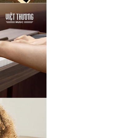
Việt Thương Music - 302 Cầu Giấy
Gian hàng G9-10 TTTM Discovery
Complex, số 302 Cầu Giấy, Phường
Cầu Giấy, Hà Nội , Cầu Giấy , Hà Nội
Việt Thương Music - 289 Vành Đai
Trong
289 Vành Đai Trong, Phường An Lạc,
TPHCM, Quận Bình Tân, Hồ Chí Minh
Việt Thương Music - 94 Láng Hạ
Số 94 Láng Hạ, Phường Láng, Hà Nội,
Đống Đa, Hà Nội