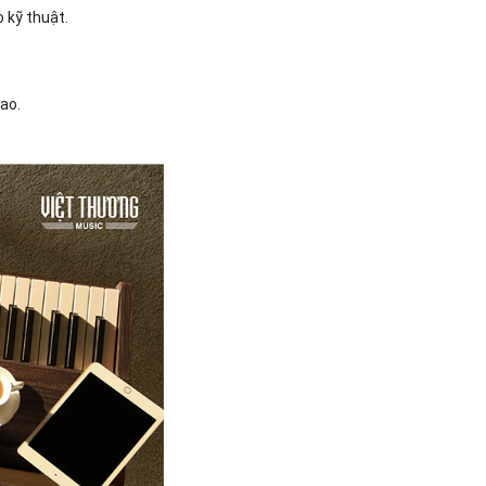
Quốc Hương, Phường An Khánh,
 kỹ thuật.
TPHCM, Quận 2, Hồ Chí Minh
Việt Thương Music - 442 Lũy Bán
Bích
442 Lũy Bán Bích, Phường Tân Phú,
ao.
TPHCM, Quận Tân Phú, Hồ Chí Minh
Việt Thương Music - Thanh Khê
344 Nguyễn Văn Linh, Phường Thanh
Khê, Đà Nẵng, Thanh Khê, Đà Nẵng
Việt Thương Music - 357 Cộng Hòa
357 Cộng Hòa, Phường Tân Bình,
TPHCM, Quận Tân Bình, Hồ Chí Minh
Việt Thương Music - Vincom Lê Văn
Việt
Lô L3-05C, Tầng 3, Trung Tâm
Thương Mại Vincom Plaza, Số 50,
Đường Lê Văn Việt, Phường Tăng
Nhơn Phú, TPHCM, Quận 9, Hồ Chí
Minh
Việt Thương Music - 6F Ngô Thời
Nhiệm
6F Ngô Thời Nhiệm, Phường Xuân
Hòa, TPHCM, Quận 3, Hồ Chí Minh