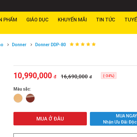
N PHẨM
GIÁO DỤC
KHUYẾN MÃI
TIN TỨC
TUYỂ
no
Donner
Donner DDP-80
10,990,000
16,690,000
(-34%)
đ
đ
Màu sắc:
MUA NGA
MUA Ở ĐÂU
Nhận Ưu Đãi Độc