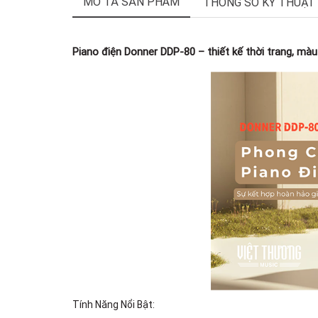
MÔ TẢ SẢN PHẨM
THÔNG SỐ KỸ THUẬT
Piano điện Donner DDP-80 – thiết kế thời trang, màu
Tính Năng Nổi Bật: