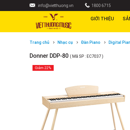
info@vietthuong.vn
1800 6715
GIỚI THIỆU
SẢ
Trang chủ
Nhạc cụ
Đàn Piano
Digital Pia
Donner DDP-80
( Mã SP : EC7037 )
Giảm
22%