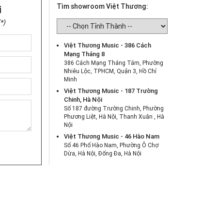
Tìm showroom Việt Thương:
i
*)
Việt Thương Music - 386 Cách
Mạng Tháng 8
386 Cách Mạng Tháng Tám, Phường
Nhiêu Lộc, TPHCM, Quận 3, Hồ Chí
Minh
Việt Thương Music - 187 Trường
Chinh, Hà Nội
Số 187 đường Trường Chinh, Phường
Phương Liệt, Hà Nội, Thanh Xuân , Hà
Nội
Việt Thương Music - 46 Hào Nam
Số 46 Phố Hào Nam, Phường Ô Chợ
Dừa, Hà Nội, Đống Đa, Hà Nội
Việt Thương Music - Crescent Mall
6F-01 Tầng 6 Trung Tâm Thương Mại
Crescent Mall, 101 Tôn Dật Tiên,
Phường Tân Mỹ, TPHCM, Quận 7, Hồ
Chí Minh
Việt Thương Music - 180 Võ Thị Sáu