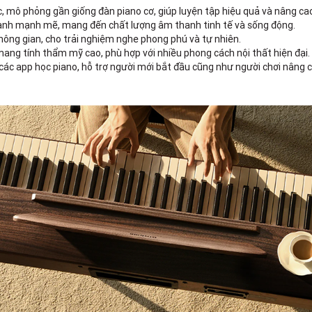
 mô phỏng gần giống đàn piano cơ, giúp luyện tập hiệu quả và nâng cao
h mạnh mẽ, mang đến chất lượng âm thanh tinh tế và sống động.
hông gian, cho trải nghiệm nghe phong phú và tự nhiên.
mang tính thẩm mỹ cao, phù hợp với nhiều phong cách nội thất hiện đại.
các app học piano, hỗ trợ người mới bắt đầu cũng như người chơi nâng c