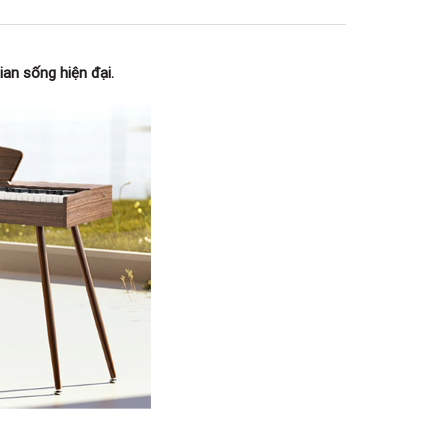
180B Võ Thị Sáu, Phường Xuân Hòa,
TPHCM, Quận 3, Hồ Chí Minh
Việt Thương Music - 369 Điện Biên
Phủ
ian sống hiện đại.
369 Điện Biên Phủ, Phường Bàn Cờ,
TPHCM, Quận 3, Hồ Chí Minh
Việt Thương Music - 102Q An
Dương Vương
102Q Đường An Dương Vương,
Phường An Đông, TPHCM, Quận 5, Hồ
Chí Minh
Việt Thương Music - 49E Phan Đăng
Lưu
49E Phan Đăng Lưu, Phường Bình
Thạnh, TPHCM, Quận Bình Thạnh, Hồ
Chí Minh
Việt Thương Music - Phường Gò
Vấp
11 Đường số 3, Khu dân cư Cityland
Park Hill, Phường Gò Vấp, TPHCM,
Quận Gò Vấp, Hồ Chí Minh
Việt Thương Music - 12 Quốc
Hương
Tầng G, Tòa nhà Thảo Điền Pearl, 12