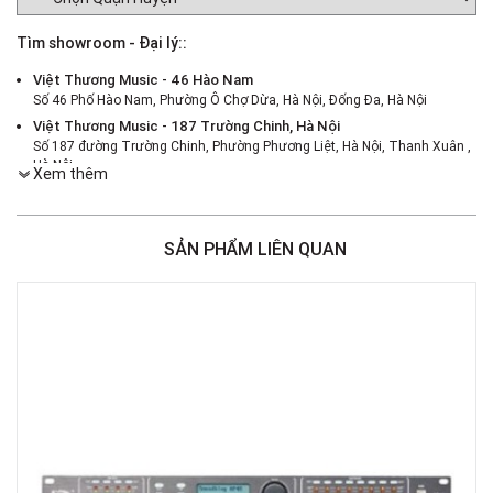
Tìm showroom - Đại lý::
Việt Thương Music - 46 Hào Nam
Số 46 Phố Hào Nam, Phường Ô Chợ Dừa, Hà Nội, Đống Đa, Hà Nội
Việt Thương Music - 187 Trường Chinh, Hà Nội
Số 187 đường Trường Chinh, Phường Phương Liệt, Hà Nội, Thanh Xuân ,
Hà Nội
Xem thêm
Việt Thương Music - 386 Cách Mạng Tháng 8
386 Cách Mạng Tháng Tám, Phường Nhiêu Lộc, TPHCM, Quận 3, Hồ Chí
Minh
SẢN PHẨM LIÊN QUAN
Việt Thương Music - 369 Điện Biên Phủ
369 Điện Biên Phủ, Phường Bàn Cờ, TPHCM, Quận 3, Hồ Chí Minh
Việt Thương Music - 180 Võ Thị Sáu
180B Võ Thị Sáu, Phường Xuân Hòa, TPHCM, Quận 3, Hồ Chí Minh
Việt Thương Music - Crescent Mall
6F-01 Tầng 6 Trung Tâm Thương Mại Crescent Mall, 101 Tôn Dật Tiên,
Phường Tân Mỹ, TPHCM, Quận 7, Hồ Chí Minh
Việt Thương Music - 49E Phan Đăng Lưu
49E Phan Đăng Lưu, Phường Bình Thạnh, TPHCM, Quận Bình Thạnh, Hồ
Chí Minh
Việt Thương Music - Phường Gò Vấp