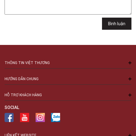
Việt Thương Music - 289 Vành Đai Trong
289 Vành Đai Trong, Phường An Lạc, TPHCM, Quận Bình Tân, Hồ Chí
Minh
Việt Thương Music - 94 Láng Hạ
Bình luận
Số 94 Láng Hạ, Phường Láng, Hà Nội, Đống Đa, Hà Nội
THÔNG TIN VIỆT THƯƠNG
HƯỚNG DẪN CHUNG
HỖ TRỢ KHÁCH HÀNG
SOCIAL
LIÊN KẾT WEBSITE