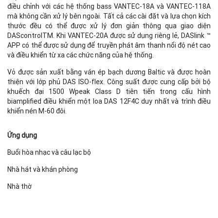
điều chỉnh với các hệ thống bass VANTEC-18A và VANTEC-118A
mà không cần xử lý bên ngoài. Tất cả các cài đặt và lựa chọn kích
thước đều có thể được xử lý đơn giản thông qua giao diện
DAScontrolTM. Khi VANTEC-20A được sử dụng riêng lẻ, DASlink ™
APP có thể được sử dụng để truyền phát âm thanh nổi độ nét cao
và điều khiển từ xa các chức năng của hệ thống.
Vỏ được sản xuất bằng ván ép bạch dương Baltic và được hoàn
thiện với lớp phủ DAS ISO-flex. Công suất được cung cấp bởi bộ
khuếch đại 1500 Wpeak Class D tiên tiến trong cấu hình
biamplified điều khiển một loa DAS 12F4C duy nhất và trình điều
khiển nén M-60 đôi.
Ứng dụng
Buổi hòa nhạc và câu lạc bộ
Nhà hát và khán phòng
Nhà thờ