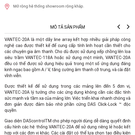
Mở rộng hệ thống showroom rộng khắp.
MÔ TẢ SẢN PHẨM
VANTEC-20A là một dãy line array kết hợp nhiều giải pháp công
nghệ cao được thiết kế để cung cấp tính linh hoạt cần thiết cho
các chuyên gia âm thanh. Cho dù được sử dụng xếp chồng lên loa
siêu trầm VANTEC-118A hoặc sử dụng một mình, VANTEC-20A
đều có thể được sử dụng hiệu quả trong một số ứng dụng đáng
kinh ngạc bao gồm A / V, tăng cường âm thanh cỡ trung, và cài đặt
vĩnh viễn.
Được thiết kế để sử dụng trong các mảng lên đến 5 đơn vị,
VANTEC-20A lý tưởng cho các ứng dụng không cần các đặc tính
sức mạnh và tầm xa của mảng lớn. Việc triển khai nhanh chóng và
đơn giản được đảm bảo nhờ phần cứng DAS Click-Lock ™ độc
quyền.
Giao diện DAScontrolTM cho phép người dùng dễ dàng quyết định
cấu hình các hệ thống VANTEC-20A để sử dụng riêng lẻ hoặc kết
hợp với các đơn vị khác. Các cài đặt có thể lựa chọn tạo điều kiện