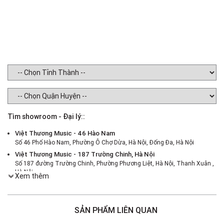
Tìm showroom - Đại lý::
Việt Thương Music - 46 Hào Nam
Số 46 Phố Hào Nam, Phường Ô Chợ Dừa, Hà Nội, Đống Đa, Hà Nội
Việt Thương Music - 187 Trường Chinh, Hà Nội
Số 187 đường Trường Chinh, Phường Phương Liệt, Hà Nội, Thanh Xuân ,
Hà Nội
Xem thêm
Việt Thương Music - 386 Cách Mạng Tháng 8
386 Cách Mạng Tháng Tám, Phường Nhiêu Lộc, TPHCM, Quận 3, Hồ Chí
Minh
SẢN PHẨM LIÊN QUAN
Việt Thương Music - 369 Điện Biên Phủ
369 Điện Biên Phủ, Phường Bàn Cờ, TPHCM, Quận 3, Hồ Chí Minh