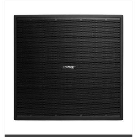
Việt Thương Music - 180 Võ Thị Sáu
180B Võ Thị Sáu, Phường Xuân Hòa, TPHCM, Quận 3, Hồ Chí Minh
Việt Thương Music - Crescent Mall
6F-01 Tầng 6 Trung Tâm Thương Mại Crescent Mall, 101 Tôn Dật Tiên,
Phường Tân Mỹ, TPHCM, Quận 7, Hồ Chí Minh
Việt Thương Music - 49E Phan Đăng Lưu
49E Phan Đăng Lưu, Phường Bình Thạnh, TPHCM, Quận Bình Thạnh, Hồ
Chí Minh
Việt Thương Music - Phường Gò Vấp
11 Đường số 3, Khu dân cư Cityland Park Hill, Phường Gò Vấp, TPHCM,
Quận Gò Vấp, Hồ Chí Minh
Việt Thương Music - 442 Lũy Bán Bích
442 Lũy Bán Bích, Phường Tân Phú, TPHCM, Quận Tân Phú, Hồ Chí Minh
Việt Thương Music - 12 Quốc Hương
Tầng G, Tòa nhà Thảo Điền Pearl, 12 Quốc Hương, Phường An Khánh,
TPHCM, Quận 2, Hồ Chí Minh
Việt Thương Music - 357 Cộng Hòa
357 Cộng Hòa, Phường Tân Bình, TPHCM, Quận Tân Bình, Hồ Chí Minh
Việt Thương Music - 6F Ngô Thời Nhiệm
6F Ngô Thời Nhiệm, Phường Xuân Hòa, TPHCM, Quận 3, Hồ Chí Minh
Việt Thương Music - Thanh Khê
344 Nguyễn Văn Linh, Phường Thanh Khê, Đà Nẵng, Thanh Khê, Đà Nẵng