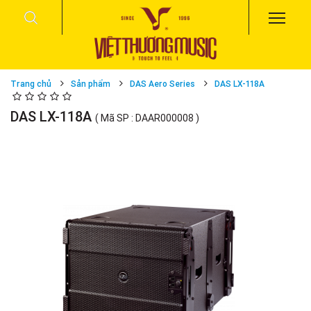
Trang chủ
Sản phẩm
DAS Aero Series
DAS LX-118A
DAS LX-118A
( Mã SP : DAAR000008 )