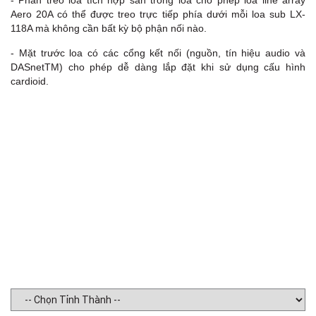
- Phần treo loa tích hợp sẵn trong loa cho phép loa line array
Aero 20A có thể được treo trực tiếp phía dưới mỗi loa sub LX-
F
118A mà không cần bất kỳ bộ phận nối nào.
- Mặt trước loa có các cổng kết nối (nguồn, tín hiệu audio và
DASnetTM) cho phép dễ dàng lắp đặt khi sử dụng cấu hình
cardioid.
L