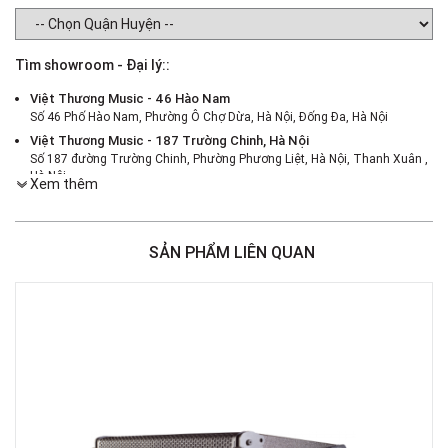
Tìm showroom - Đại lý::
Việt Thương Music - 46 Hào Nam
Số 46 Phố Hào Nam, Phường Ô Chợ Dừa, Hà Nội, Đống Đa, Hà Nội
Việt Thương Music - 187 Trường Chinh, Hà Nội
Số 187 đường Trường Chinh, Phường Phương Liệt, Hà Nội, Thanh Xuân ,
Hà Nội
Xem thêm
Việt Thương Music - 386 Cách Mạng Tháng 8
386 Cách Mạng Tháng Tám, Phường Nhiêu Lộc, TPHCM, Quận 3, Hồ Chí
Minh
SẢN PHẨM LIÊN QUAN
Việt Thương Music - 369 Điện Biên Phủ
369 Điện Biên Phủ, Phường Bàn Cờ, TPHCM, Quận 3, Hồ Chí Minh
Việt Thương Music - 180 Võ Thị Sáu
180B Võ Thị Sáu, Phường Xuân Hòa, TPHCM, Quận 3, Hồ Chí Minh
Việt Thương Music - Crescent Mall
6F-01 Tầng 6 Trung Tâm Thương Mại Crescent Mall, 101 Tôn Dật Tiên,
Phường Tân Mỹ, TPHCM, Quận 7, Hồ Chí Minh
Việt Thương Music - 49E Phan Đăng Lưu
49E Phan Đăng Lưu, Phường Bình Thạnh, TPHCM, Quận Bình Thạnh, Hồ
Chí Minh