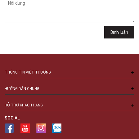
Minh
Việt Thương Music - 289 Vành Đai Trong
289 Vành Đai Trong, Phường An Lạc, TPHCM, Quận Bình Tân, Hồ Chí
Minh
Việt Thương Music - 94 Láng Hạ
Bình luận
Số 94 Láng Hạ, Phường Láng, Hà Nội, Đống Đa, Hà Nội
THÔNG TIN VIỆT THƯƠNG
HƯỚNG DẪN CHUNG
HỖ TRỢ KHÁCH HÀNG
SOCIAL