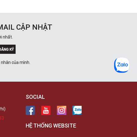
MAIL CẬP NHẬT
i nhất.
ĐĂNG KÝ
á nhân của mình.
SOCIAL
hí)
33
HỆ THỐNG WEBSITE