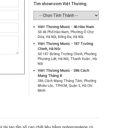
Tìm showroom Việt Thương:
Việt Thương Music - 46 Hào Nam
Số 46 Phố Hào Nam, Phường Ô Chợ
Dừa, Hà Nội, Đống Đa, Hà Nội
Việt Thương Music - 187 Trường
Chinh, Hà Nội
Số 187 đường Trường Chinh, Phường
Phương Liệt, Hà Nội, Thanh Xuân , Hà
Nội
Việt Thương Music - 386 Cách
Mạng Tháng 8
386 Cách Mạng Tháng Tám, Phường
Nhiêu Lộc, TPHCM, Quận 3, Hồ Chí
Minh
Việt Thương Music - 369 Điện Biên
Phủ
369 Điện Biên Phủ, Phường Bàn Cờ,
TPHCM, Quận 3, Hồ Chí Minh
Việt Thương Music - 180 Võ Thị Sáu
180B Võ Thị Sáu, Phường Xuân Hòa,
ý tái tạo tần số cao.chất liệu bằng polypropylene có