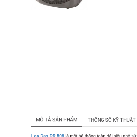
MÔ TẢ SẢN PHẨM
THÔNG SỐ KỸ THUẬT
Loa Das DR 508
là một hệ thống toàn dải siêu nhỏ sử