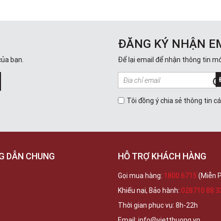
ĐĂNG KÝ NHẬN E
của bạn.
Để lại email để nhận thông tin mớ
Tôi đồng ý chia sẻ thông tin c
G DẪN CHUNG
HỖ TRỢ KHÁCH HÀNG
Gọi mua hàng:
1800 6715
(Miễn P
Khiếu nại, Bảo hành:
028710 88 3
Thời gian phục vụ: 8h-22h
Email: info@vietthuong.vn