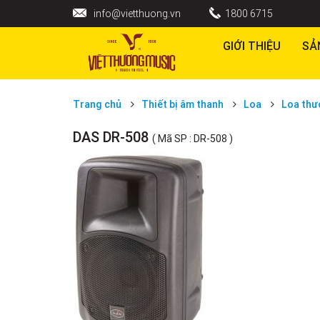
info@vietthuong.vn
1800 6715
GIỚI THIỆU
SẢ
Trang chủ
Thiết bị âm thanh
Loa
Loa thư
DAS DR-508
( Mã SP : DR-508 )