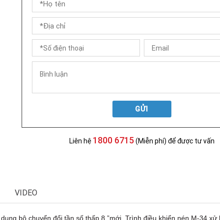
GỬI
1800 6715
Liên hệ
(Miễn phí) để được tư vấn
VIDEO
 dụng bộ chuyển đổi tần số thấp 8 ”mới. Trình điều khiển nén M-34 xử l