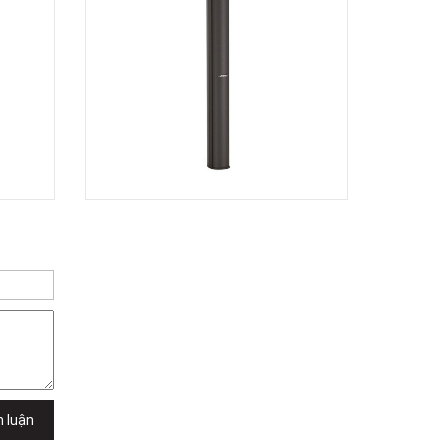
Dương Vương
102Q Đường An Dương Vương,
Phường An Đông, TPHCM, Quận 5, Hồ
Chí Minh
Việt Thương Music - 289 Vành Đai
Trong
289 Vành Đai Trong, Phường An Lạc,
TPHCM, Quận Bình Tân, Hồ Chí Minh
Việt Thương Music - 94 Láng Hạ
Số 94 Láng Hạ, Phường Láng, Hà Nội,
Đống Đa, Hà Nội
h luận