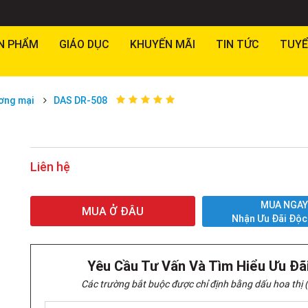
N PHẨM
GIÁO DỤC
KHUYẾN MÃI
TIN TỨC
TUYỂ
ơng mại
DAS DR-508
Liên hệ
MUA NGA
MUA Ở ĐÂU
Nhận Ưu Đãi Độc
Yêu Cầu Tư Vấn Và Tìm Hiểu Ưu Đã
Các trường bắt buộc được chỉ định bằng dấu hoa thị (