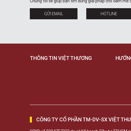
Chúng tôi sẽ giúp bạn tìm đúng giải pháp cho đam mê 
GỬI EMAIL
HOTLINE
THÔNG TIN VIỆT THƯƠNG
HƯỚN
CÔNG TY CỔ PHẦN TM-DV-SX VIỆT TH