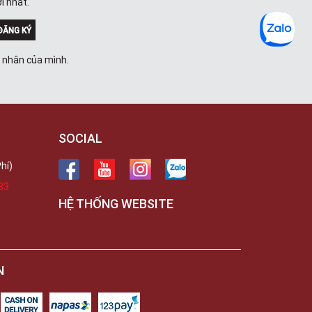
i nhất.
ĐĂNG KÝ
á nhân của mình.
SOCIAL
hí)
33
HỆ THỐNG WEBSITE
N