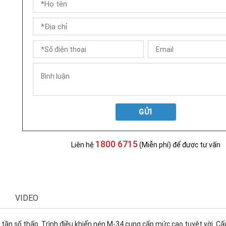
GỬI
1800 6715
Liên hệ
(Miễn phí) để được tư vấn
VIDEO
o tần số thấp. Trình điều khiển nén M-34 cung cấp mức cao tuyệt vời. C