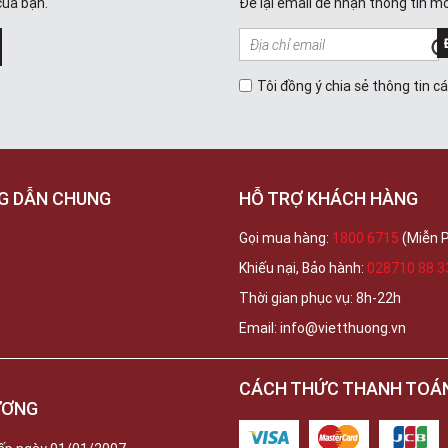
của bạn.
Để lại email để nhận thông tin mớ
Tôi đồng ý chia sẻ thông tin c
G DẪN CHUNG
HỖ TRỢ KHÁCH HÀNG
Gọi mua hàng:
1800 6715
(Miễn P
Khiếu nại, Bảo hành:
028710 88 3
Thời gian phục vụ: 8h-22h
Email: info@vietthuong.vn
CÁCH THỨC THANH TOÁ
ƯƠNG