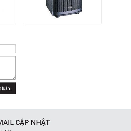
h luận
MAIL CẬP NHẬT