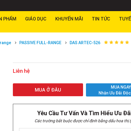
N PHẨM
GIÁO DỤC
KHUYẾN MÃI
TIN TỨC
TUYỂ
 range
PASSIVE FULL-RANGE
DAS ARTEC-526
Liên hệ
MUA NGA
MUA Ở ĐÂU
Nhận Ưu Đãi Độc
Yêu Cầu Tư Vấn Và Tìm Hiểu Ưu Đã
Các trường bắt buộc được chỉ định bằng dấu hoa thị (