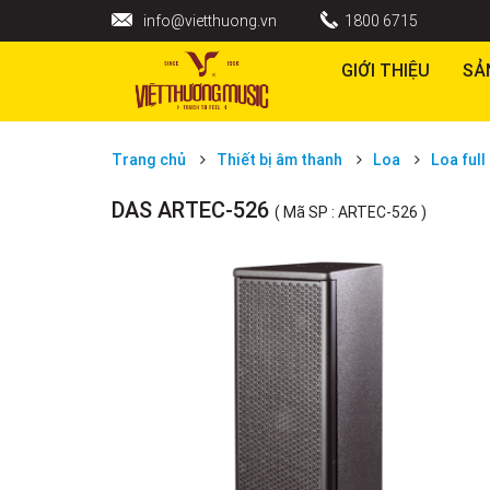
info@vietthuong.vn
1800 6715
GIỚI THIỆU
SẢ
Trang chủ
Thiết bị âm thanh
Loa
Loa full
DAS ARTEC-526
( Mã SP : ARTEC-526 )