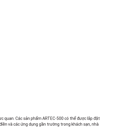
TPHCM, Quận 2, Hồ Chí Minh
Việt Thương Music - 357 Cộng Hòa
357 Cộng Hòa, Phường Tân Bình,
TPHCM, Quận Tân Bình, Hồ Chí Minh
Việt Thương Music - 6F Ngô Thời
Nhiệm
6F Ngô Thời Nhiệm, Phường Xuân
Hòa, TPHCM, Quận 3, Hồ Chí Minh
Việt Thương Music - Thanh Khê
344 Nguyễn Văn Linh, Phường Thanh
Khê, Đà Nẵng, Thanh Khê, Đà Nẵng
Việt Thương Music - Vincom Lê Văn
Việt
Lô L3-05C, Tầng 3, Trung Tâm
Thương Mại Vincom Plaza, Số 50,
Đường Lê Văn Việt, Phường Tăng
Nhơn Phú, TPHCM, Quận 9, Hồ Chí
Minh
Việt Thương Music - 302 Cầu Giấy
Gian hàng G9-10 TTTM Discovery
Complex, số 302 Cầu Giấy, Phường
trực quan. Các sản phẩm ARTEC-500 có thể được lắp đặt
Cầu Giấy, Hà Nội , Cầu Giấy , Hà Nội
c điền và các ứng dụng gần trường trong khách sạn, nhà
Việt Thương Music - 102Q An