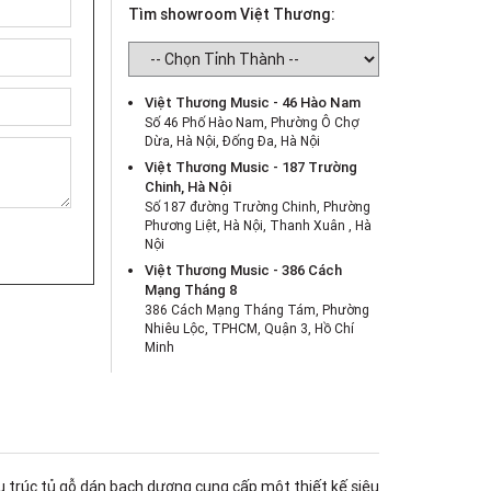
Tìm showroom Việt Thương:
Việt Thương Music - 46 Hào Nam
Số 46 Phố Hào Nam, Phường Ô Chợ
Dừa, Hà Nội, Đống Đa, Hà Nội
Việt Thương Music - 187 Trường
Chinh, Hà Nội
Số 187 đường Trường Chinh, Phường
Phương Liệt, Hà Nội, Thanh Xuân , Hà
Nội
Việt Thương Music - 386 Cách
Mạng Tháng 8
386 Cách Mạng Tháng Tám, Phường
Nhiêu Lộc, TPHCM, Quận 3, Hồ Chí
Minh
Việt Thương Music - 369 Điện Biên
Phủ
369 Điện Biên Phủ, Phường Bàn Cờ,
TPHCM, Quận 3, Hồ Chí Minh
Việt Thương Music - 180 Võ Thị Sáu
180B Võ Thị Sáu, Phường Xuân Hòa,
ấu trúc tủ gỗ dán bạch dương cung cấp một thiết kế siêu