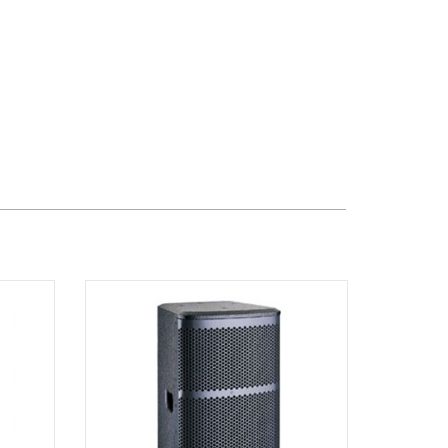
Dương Vương
102Q Đường An Dương Vương,
Phường An Đông, TPHCM, Quận 5, Hồ
Chí Minh
Việt Thương Music - 289 Vành Đai
Trong
289 Vành Đai Trong, Phường An Lạc,
TPHCM, Quận Bình Tân, Hồ Chí Minh
Việt Thương Music - 94 Láng Hạ
Số 94 Láng Hạ, Phường Láng, Hà Nội,
Đống Đa, Hà Nội