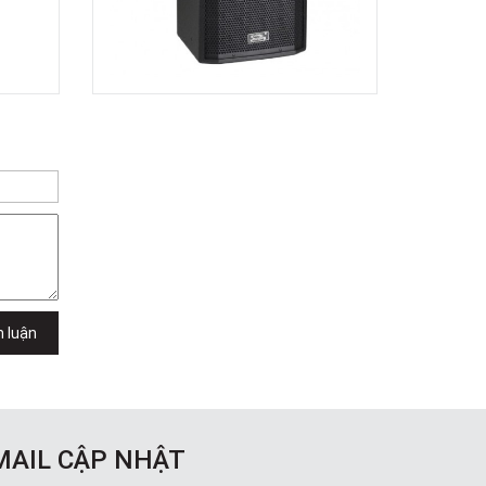
h luận
MAIL CẬP NHẬT