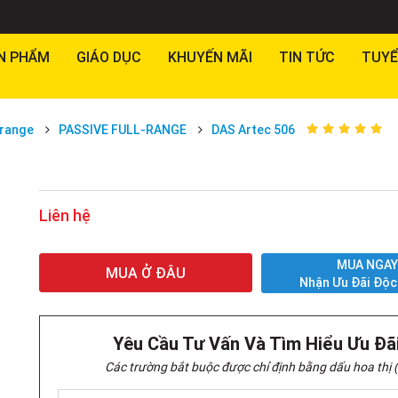
N PHẨM
GIÁO DỤC
KHUYẾN MÃI
TIN TỨC
TUYỂ
 range
PASSIVE FULL-RANGE
DAS Artec 506
Liên hệ
MUA NGA
MUA Ở ĐÂU
Nhận Ưu Đãi Độc
Yêu Cầu Tư Vấn Và Tìm Hiểu Ưu Đã
Các trường bắt buộc được chỉ định bằng dấu hoa thị (