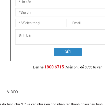
GỬI
1800 6715
Liên hệ
(Miễn phí) để được tư vấn
VIDEO
á đỡ hình chữ “U” và các phụ kiện cho phép tạo thành nhiều cấu hình. 