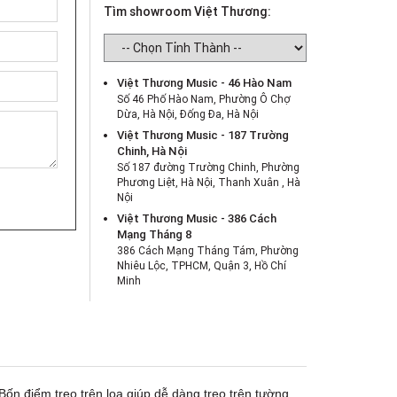
Tìm showroom Việt Thương:
Việt Thương Music - 46 Hào Nam
Số 46 Phố Hào Nam, Phường Ô Chợ
Dừa, Hà Nội, Đống Đa, Hà Nội
Việt Thương Music - 187 Trường
Chinh, Hà Nội
Số 187 đường Trường Chinh, Phường
Phương Liệt, Hà Nội, Thanh Xuân , Hà
Nội
Việt Thương Music - 386 Cách
Mạng Tháng 8
386 Cách Mạng Tháng Tám, Phường
Nhiêu Lộc, TPHCM, Quận 3, Hồ Chí
Minh
Việt Thương Music - 369 Điện Biên
Phủ
369 Điện Biên Phủ, Phường Bàn Cờ,
TPHCM, Quận 3, Hồ Chí Minh
Việt Thương Music - 180 Võ Thị Sáu
180B Võ Thị Sáu, Phường Xuân Hòa,
Bốn điểm treo trên loa giúp dễ dàng treo trên tường