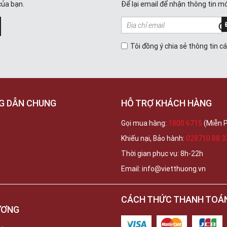
của bạn.
Để lại email để nhận thông tin mớ
Tôi đồng ý chia sẻ thông tin c
G DẪN CHUNG
HỖ TRỢ KHÁCH HÀNG
Gọi mua hàng:
1800 6715
(Miễn P
Khiếu nại, Bảo hành:
028710 88 3
Thời gian phục vụ: 8h-22h
Email: info@vietthuong.vn
CÁCH THỨC THANH TOÁ
ƯƠNG