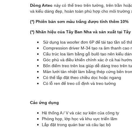
Dòng Artec
này có thể treo trên tường, trên trần hoặ
và kiểu dáng đẹp, hoàn toàn phù hợp cho môi trường
(*) Phiên bản sơn màu trắng được tính thêm 10%
(*) Nhãn hiệu của Tây Ban Nha và sản xuất tại Tâ
Sử dụng loa woofer đơn 6P để tái tạo tần số th
Compression driver M-34 tạo ra âm thanh cao n
Cấu trúc loa làm bằng gỗ bulô tạo nên kiểu dán
Góc phủ và điều khiển chính xác ở cả hai hướn
Bốn điểm treo trên loa giúp dễ dàng treo trên 
Màn lưới tản nhiệt làm bằng thép cứng bên trong
Có thể lắp đặt theo chiều dọc hoặc ngang
Có lỗ ren để treo cố định và treo tường
Các ứng dụng
Hệ thống A / V và các sự kiện của công ty
Phòng họp, lớp học và khu vực triển lãm
Lắp đặt trong quán bar và câu lạc bộ