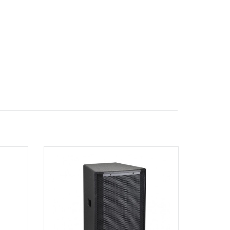
Dương Vương
102Q Đường An Dương Vương,
Phường An Đông, TPHCM, Quận 5, Hồ
Chí Minh
Việt Thương Music - 289 Vành Đai
Trong
289 Vành Đai Trong, Phường An Lạc,
TPHCM, Quận Bình Tân, Hồ Chí Minh
Việt Thương Music - 94 Láng Hạ
Số 94 Láng Hạ, Phường Láng, Hà Nội,
Đống Đa, Hà Nội