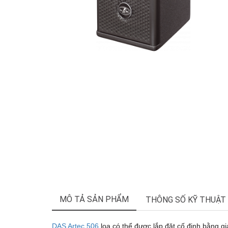
MÔ TẢ SẢN PHẨM
THÔNG SỐ KỸ THUẬT
DAS Artec 506
loa có thể được lắp đặt cố định bằng gi