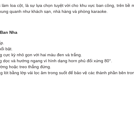
c làm loa cột, là sự lựa chọn tuyệt vời cho khu vực ban công, trên b
 xung quanh như khách sạn, nhà hàng và phòng karaoke.
y Ban Nha
ấp.
ổi bật.
g cực kỳ nhỏ gọn với hai màu đen và trắng.
g dọc và hướng ngang vì hình dạng horn phủ đối xứng 80°.
tường hoặc treo thẳng đứng.
 lót bằng lớp vải lọc âm trong suốt để bảo vệ các thành phần bên tro