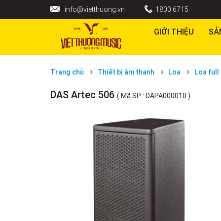
info@vietthuong.vn
1800 6715
GIỚI THIỆU
SẢ
Trang chủ
Thiết bị âm thanh
Loa
Loa full
DAS Artec 506
( Mã SP : DAPA000010 )