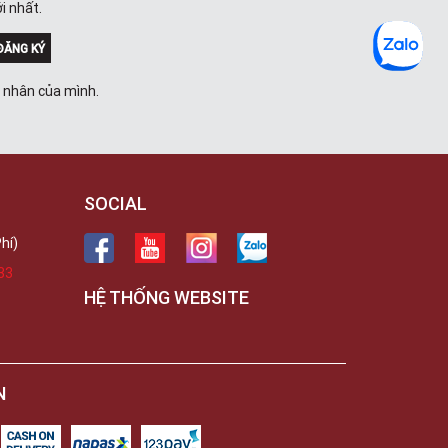
i nhất.
ĐĂNG KÝ
á nhân của mình.
SOCIAL
hí)
33
HỆ THỐNG WEBSITE
N