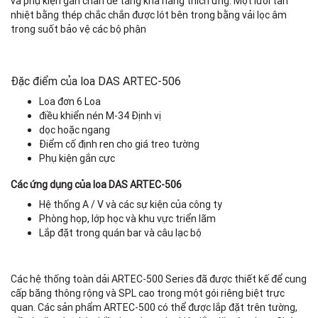
và phụ kiện gắn chân đế tăng khả năng thích ứng. Một lưới tản
nhiệt bằng thép chắc chắn được lót bên trong bằng vải lọc âm
trong suốt bảo vệ các bộ phận
Đặc điểm của loa DAS ARTEC-506
Loa đơn 6 Loa
điều khiển nén M-34 Định vị
dọc hoặc ngang
Điểm cố định ren cho giá treo tường
Phụ kiện gắn cực
Các ứng dụng của loa DAS ARTEC-506
Hệ thống A / V và các sự kiện của công ty
Phòng họp, lớp học và khu vực triển lãm
Lắp đặt trong quán bar và câu lạc bộ
Các hệ thống toàn dải ARTEC-500 Series đã được thiết kế để cung
cấp băng thông rộng và SPL cao trong một gói riêng biệt trực
quan. Các sản phẩm ARTEC-500 có thể được lắp đặt trên tường,