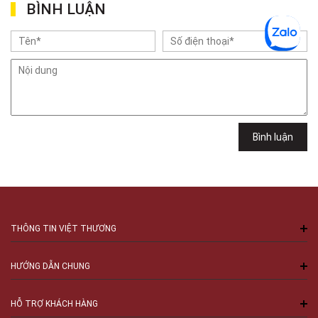
BÌNH LUẬN
Gian hàng G9-10 TTTM Discovery Complex, số 302 Cầu Giấy, Phường
Cầu Giấy, Hà Nội , Cầu Giấy , Hà Nội
Việt Thương Music - 102Q An Dương Vương
102Q Đường An Dương Vương, Phường An Đông, TPHCM, Quận 5, Hồ Chí
Minh
Việt Thương Music - 289 Vành Đai Trong
289 Vành Đai Trong, Phường An Lạc, TPHCM, Quận Bình Tân, Hồ Chí
Minh
Việt Thương Music - 94 Láng Hạ
Bình luận
Số 94 Láng Hạ, Phường Láng, Hà Nội, Đống Đa, Hà Nội
THÔNG TIN VIỆT THƯƠNG
HƯỚNG DẪN CHUNG
HỖ TRỢ KHÁCH HÀNG