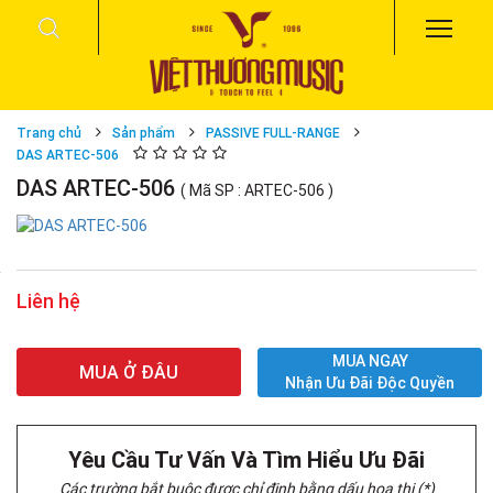
Trang chủ
Sản phẩm
PASSIVE FULL-RANGE
DAS ARTEC-506
DAS ARTEC-506
( Mã SP : ARTEC-506 )
Liên hệ
MUA NGAY
MUA Ở ĐÂU
Nhận Ưu Đãi Độc Quyền
Yêu Cầu Tư Vấn Và Tìm Hiểu Ưu Đãi
Các trường bắt buộc được chỉ định bằng dấu hoa thị (*)