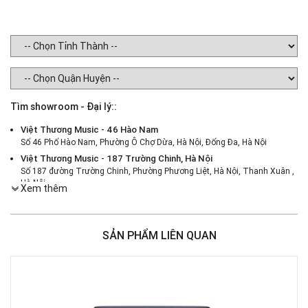
Tìm showroom - Đại lý::
Việt Thương Music - 46 Hào Nam
Số 46 Phố Hào Nam, Phường Ô Chợ Dừa, Hà Nội, Đống Đa, Hà Nội
Việt Thương Music - 187 Trường Chinh, Hà Nội
Số 187 đường Trường Chinh, Phường Phương Liệt, Hà Nội, Thanh Xuân ,
Hà Nội
Xem thêm
Việt Thương Music - 386 Cách Mạng Tháng 8
386 Cách Mạng Tháng Tám, Phường Nhiêu Lộc, TPHCM, Quận 3, Hồ Chí
Minh
SẢN PHẨM LIÊN QUAN
Việt Thương Music - 369 Điện Biên Phủ
369 Điện Biên Phủ, Phường Bàn Cờ, TPHCM, Quận 3, Hồ Chí Minh
Việt Thương Music - 180 Võ Thị Sáu
180B Võ Thị Sáu, Phường Xuân Hòa, TPHCM, Quận 3, Hồ Chí Minh
Việt Thương Music - Crescent Mall