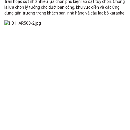
F
trần hoặc cột nhờ nhiều lựa chọn phụ kiện lắp đặt tùy chọn. Chúng
là lựa chọn lý tưởng cho dưới ban công, khu vực điền và các ứng
dụng gần trường trong khách sạn, nhà hàng và câu lạc bộ karaoke.
L