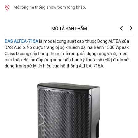
Mở rộng hệ thống showroom rộng khắp.
MÔ TẢ SẢN PHẨM
DAS ALTEA-715A
là model công suất cao thuộc Dòng ALTEA của
DAS Audio. Nó được trang bị bộ khuếch đại hai kênh 1500 Wpeak
Class D cung cấp băng thông mở rộng, dải động rộng và độ méo
cực thấp. Bộ lọc đáp ứng xung hữu hạn kỹ thuật số (FIR) được sử
H
dụng trong xử lý tín hiệu của hệ thống ALTEA-715A.
D
S
Đ