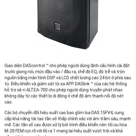
d
d
Giao diện DAScontrol ™ cho phép người dùng định cấu hình cài đặt
Đ
trước giọng nói, mức đầu vào / đầu ra, chế độ EQ, độ trễ và trộn
nguồn bằng màn hình DSP và LCD chất lượng cao 24 bit ở phía sau
tủ. Điều khiển và giám sát từ xa APP DASlink ™ của các hệ thống
hỗ trợ sê-ri ALTEA-700 cho phép người dùng truyền phát nhạc
K
không dây từ các thiết bị di động ở chế độ âm thanh nổi độ nét
cao.
Đ
Các bộ chuyển đổi hiệu suất cao bao gồm loa DAS 15FV4, cung
cấp khả năng tái tạo tần số thấp chính xác với âm trầm sâu, mạnh
mẽ. Các tần số cao được xử lý bởi trình điều khiển nén tối ưu hóa
M-28 FEM rực rỡ với lối ra 1 mang lại hiệu suất vượt trội và khả