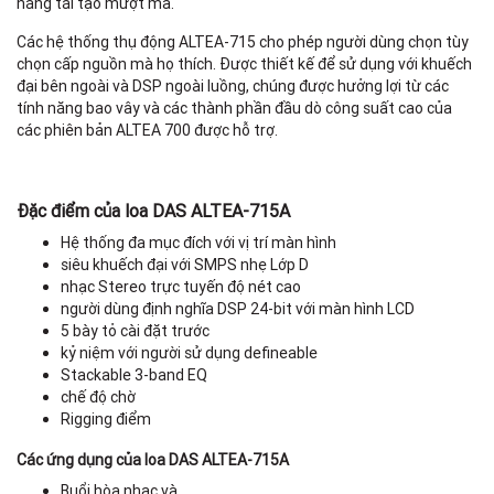
năng tái tạo mượt mà.
Các hệ thống thụ động ALTEA-715 cho phép người dùng chọn tùy
V
chọn cấp nguồn mà họ thích. Được thiết kế để sử dụng với khuếch
đại bên ngoài và DSP ngoài luồng, chúng được hưởng lợi từ các
R
tính năng bao vây và các thành phần đầu dò công suất cao của
các phiên bản ALTEA 700 được hỗ trợ.
Đặc điểm của loa DAS ALTEA-715A
Hệ thống đa mục đích với vị trí màn hình
siêu khuếch đại với SMPS nhẹ Lớp D
G
nhạc Stereo trực tuyến độ nét cao
người dùng định nghĩa DSP 24-bit với màn hình LCD
5 bày tỏ cài đặt trước
kỷ niệm với người sử dụng defineable
Stackable 3-band EQ
chế độ chờ
K
Rigging điểm
Các ứng dụng của loa DAS ALTEA-715A
K
Buổi hòa nhạc và