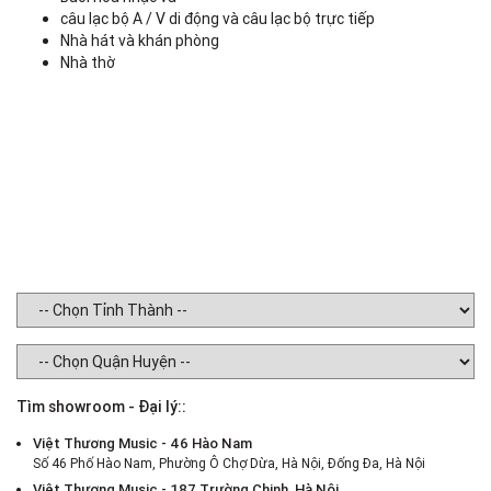
câu lạc bộ A / V di động và câu lạc bộ trực tiếp
Nhà hát và khán phòng
N
Nhà thờ
T
(
Tìm showroom - Đại lý::
Việt Thương Music - 46 Hào Nam
Số 46 Phố Hào Nam, Phường Ô Chợ Dừa, Hà Nội, Đống Đa, Hà Nội
Việt Thương Music - 187 Trường Chinh, Hà Nội