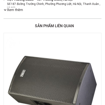
Số 187 đường Trường Chinh, Phường Phương Liệt, Hà Nội, Thanh Xuân ,
Hà Nội
Xem thêm
Việt Thương Music - 386 Cách Mạng Tháng 8
386 Cách Mạng Tháng Tám, Phường Nhiêu Lộc, TPHCM, Quận 3, Hồ Chí
Minh
SẢN PHẨM LIÊN QUAN
Việt Thương Music - 369 Điện Biên Phủ
369 Điện Biên Phủ, Phường Bàn Cờ, TPHCM, Quận 3, Hồ Chí Minh
Việt Thương Music - 180 Võ Thị Sáu
180B Võ Thị Sáu, Phường Xuân Hòa, TPHCM, Quận 3, Hồ Chí Minh
Việt Thương Music - Crescent Mall
6F-01 Tầng 6 Trung Tâm Thương Mại Crescent Mall, 101 Tôn Dật Tiên,
Phường Tân Mỹ, TPHCM, Quận 7, Hồ Chí Minh
Việt Thương Music - 49E Phan Đăng Lưu
49E Phan Đăng Lưu, Phường Bình Thạnh, TPHCM, Quận Bình Thạnh, Hồ
Chí Minh
Việt Thương Music - Phường Gò Vấp
11 Đường số 3, Khu dân cư Cityland Park Hill, Phường Gò Vấp, TPHCM,
Quận Gò Vấp, Hồ Chí Minh
Việt Thương Music - 442 Lũy Bán Bích
442 Lũy Bán Bích, Phường Tân Phú, TPHCM, Quận Tân Phú, Hồ Chí Minh
Việt Thương Music - 12 Quốc Hương
Tầng G, Tòa nhà Thảo Điền Pearl, 12 Quốc Hương, Phường An Khánh,