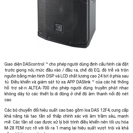
Giao diện DAScontrol ™ cho phép người dùng định cấu hình cài đặt
trước giọng nói, mức đầu vào / đầu ra, chế độ EQ, độ trễ và trộn
nguồn bằng màn hình DSP và LCD chất lượng cao 24 bit ở phía sau
tủ. Điều khiển và giám sát từ xa APP DASlink ™ của các hệ thống
hỗ trợ sê-ri ALTEA-700 cho phép người dùng truyền phát nhạc
không dây từ các thiết bị di động ở chế độ âm thanh nổi độ nét
cao.
Các bộ chuyển đổi hiệu suất cao bao gồm loa DAS 12F4, cung cấp
khả năng tái tạo tần số thấp chính xác với âm trầm sâu, mạnh
mẽ. Các tần số cao được xử lý bởi trình điều khiển nén tối ưu hóa
M-28 FEM rực rỡ với lối ra 1 mang lại hiệu suất vượt trội và khả