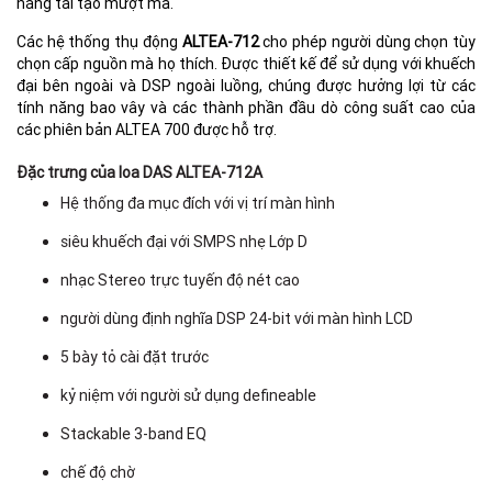
năng tái tạo mượt mà.
Các hệ thống thụ động
ALTEA-712
cho phép người dùng chọn tùy
chọn cấp nguồn mà họ thích. Được thiết kế để sử dụng với khuếch
đại bên ngoài và DSP ngoài luồng, chúng được hưởng lợi từ các
tính năng bao vây và các thành phần đầu dò công suất cao của
F
các phiên bản ALTEA 700 được hỗ trợ.
Đặc trưng của loa DAS ALTEA-712A
Hệ thống đa mục đích với vị trí màn hình
siêu khuếch đại với SMPS nhẹ Lớp D
nhạc Stereo trực tuyến độ nét cao
người dùng định nghĩa DSP 24-bit với màn hình LCD
L
5 bày tỏ cài đặt trước
kỷ niệm với người sử dụng defineable
Stackable 3-band EQ
chế độ chờ