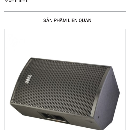
Xem thêm
Việt Thương Music - 386 Cách Mạng Tháng 8
386 Cách Mạng Tháng Tám, Phường Nhiêu Lộc, TPHCM, Quận 3, Hồ Chí
Minh
SẢN PHẨM LIÊN QUAN
Việt Thương Music - 369 Điện Biên Phủ
369 Điện Biên Phủ, Phường Bàn Cờ, TPHCM, Quận 3, Hồ Chí Minh
Việt Thương Music - 180 Võ Thị Sáu
180B Võ Thị Sáu, Phường Xuân Hòa, TPHCM, Quận 3, Hồ Chí Minh
Việt Thương Music - Crescent Mall
6F-01 Tầng 6 Trung Tâm Thương Mại Crescent Mall, 101 Tôn Dật Tiên,
Phường Tân Mỹ, TPHCM, Quận 7, Hồ Chí Minh
Việt Thương Music - 49E Phan Đăng Lưu
49E Phan Đăng Lưu, Phường Bình Thạnh, TPHCM, Quận Bình Thạnh, Hồ
Chí Minh
Việt Thương Music - Phường Gò Vấp
11 Đường số 3, Khu dân cư Cityland Park Hill, Phường Gò Vấp, TPHCM,
Quận Gò Vấp, Hồ Chí Minh
Việt Thương Music - 442 Lũy Bán Bích
442 Lũy Bán Bích, Phường Tân Phú, TPHCM, Quận Tân Phú, Hồ Chí Minh
Việt Thương Music - 12 Quốc Hương
Tầng G, Tòa nhà Thảo Điền Pearl, 12 Quốc Hương, Phường An Khánh,
TPHCM, Quận 2, Hồ Chí Minh
Việt Thương Music - 357 Cộng Hòa