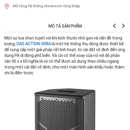
Mở rộng hệ thống showroom rộng khắp.
MÔ TẢ SẢN PHẨM
Một sự lựa chọn tuyệt vời khi kích thước nhỏ gọn và vấn đề trọng
lượng,
DAS ACTION-508A
là một hệ thống thụ động được thiết kế
để cung cấp một giải pháp rất linh hoạt, từ cài đặt cố định đến ứng
dụng PA di động phổ biến. Và còi có thể xoay của nó với độ phân
tán 90 x x 60 nghĩa là vỏ có thể được sử dụng theo chiều ngang
trong một cài đặt cố định, như một màn hình sân khấu hoặc thậm
chí là điền trước.
đ