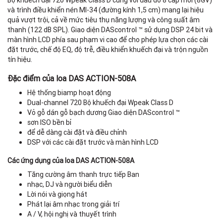
Bộ khuếch đại 720 Wpeak Class D cùng với đầu dò 8 cấp mới (8GV)
và trình điều khiển nén MI-34 (đường kính 1,5 cm) mang lại hiệu
quả vượt trội, cả về mức tiêu thụ năng lượng và công suất âm
thanh (122 dB SPL). Giao diện DAScontrol ™ sử dụng DSP 24 bit và
màn hình LCD phía sau phạm vi cao để cho phép lựa chọn các cài
đặt trước, chế độ EQ, độ trễ, điều khiển khuếch đại và trộn nguồn
tín hiệu.
Đặc điểm của loa DAS ACTION-508A
Hệ thống biamp hoạt động
Dual-channel 720 Bộ khuếch đại Wpeak Class D
Vỏ gỗ dán gỗ bạch dương Giao diện DAScontrol ™
sơn ISO bền bỉ
để dễ dàng cài đặt và điều chỉnh
DSP với các cài đặt trước và màn hình LCD
Các ứng dụng của loa DAS ACTION-508A
Tăng cường âm thanh trực tiếp Ban
nhạc, DJ và người biểu diễn
N
Lời nói và giọng hát
Phát lại âm nhạc trong giải trí
A / V, hội nghị và thuyết trình