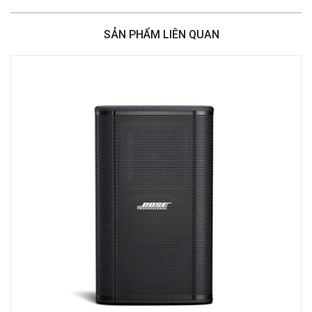
386 Cách Mạng Tháng Tám, Phường Nhiêu Lộc, TPHCM, Quận 3, Hồ Chí
Minh
SẢN PHẨM LIÊN QUAN
Việt Thương Music - 369 Điện Biên Phủ
369 Điện Biên Phủ, Phường Bàn Cờ, TPHCM, Quận 3, Hồ Chí Minh
Việt Thương Music - 180 Võ Thị Sáu
180B Võ Thị Sáu, Phường Xuân Hòa, TPHCM, Quận 3, Hồ Chí Minh
Việt Thương Music - Crescent Mall
6F-01 Tầng 6 Trung Tâm Thương Mại Crescent Mall, 101 Tôn Dật Tiên,
Phường Tân Mỹ, TPHCM, Quận 7, Hồ Chí Minh
Việt Thương Music - 49E Phan Đăng Lưu
49E Phan Đăng Lưu, Phường Bình Thạnh, TPHCM, Quận Bình Thạnh, Hồ
Chí Minh
Việt Thương Music - Phường Gò Vấp
11 Đường số 3, Khu dân cư Cityland Park Hill, Phường Gò Vấp, TPHCM,
Quận Gò Vấp, Hồ Chí Minh
Việt Thương Music - 442 Lũy Bán Bích
442 Lũy Bán Bích, Phường Tân Phú, TPHCM, Quận Tân Phú, Hồ Chí Minh
Việt Thương Music - 12 Quốc Hương
Tầng G, Tòa nhà Thảo Điền Pearl, 12 Quốc Hương, Phường An Khánh,
TPHCM, Quận 2, Hồ Chí Minh
Việt Thương Music - 357 Cộng Hòa
357 Cộng Hòa, Phường Tân Bình, TPHCM, Quận Tân Bình, Hồ Chí Minh