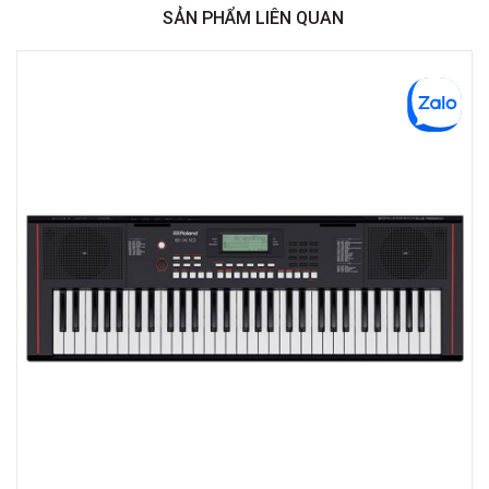
SẢN PHẨM LIÊN QUAN
Việt Thương Music - Crescent Mall
6F-01 Tầng 6 Trung Tâm Thương Mại Crescent Mall, 101 Tôn Dật Tiên,
Phường Tân Mỹ, TPHCM, Quận 7, Hồ Chí Minh
Việt Thương Music - 180 Võ Thị Sáu
180B Võ Thị Sáu, Phường Xuân Hòa, TPHCM, Quận 3, Hồ Chí Minh
Việt Thương Music - 369 Điện Biên Phủ
369 Điện Biên Phủ, Phường Bàn Cờ, TPHCM, Quận 3, Hồ Chí Minh
Việt Thương Music - 102Q An Dương Vương
102Q Đường An Dương Vương, Phường An Đông, TPHCM, Quận 5, Hồ Chí
Minh
Việt Thương Music - 49E Phan Đăng Lưu
49E Phan Đăng Lưu, Phường Bình Thạnh, TPHCM, Quận Bình Thạnh, Hồ
Chí Minh
Việt Thương Music - Phường Gò Vấp
11 Đường số 3, Khu dân cư Cityland Park Hill, Phường Gò Vấp, TPHCM,
Quận Gò Vấp, Hồ Chí Minh
Việt Thương Music - 12 Quốc Hương
Tầng G, Tòa nhà Thảo Điền Pearl, 12 Quốc Hương, Phường An Khánh,
TPHCM, Quận 2, Hồ Chí Minh
Việt Thương Music - 442 Lũy Bán Bích
442 Lũy Bán Bích, Phường Tân Phú, TPHCM, Quận Tân Phú, Hồ Chí Minh
Việt Thương Music - Thanh Khê