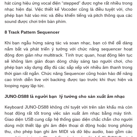
hát cùng hiệu ứng vocal điện “stepped” được nghe rất nhiều trong
nhạc hiện đại. Việc thiết kế Vocoder cũng là điều tuyệt vời, cho
phép bạn hát vào mic và điều khiển tiếng và pitch thông qua các
sound được chơi trên bàn phím.
8 Track Pattern Sequencer
Khi bạn ngẫu hứng sáng tác và soan nhạc, bạn có thể dễ dàng
nắm bắt và phát triển ý tưởng với chức năng sequencer hoạt
động đơn giản như multitrack. Tính trực quan, hoạt động liên tục
sẽ không làm gián đoạn dòng chảy sáng tạo người chơi, cho
phép bạn xây dựng đầy đủ các sắp xếp với nhiều âm thanh trong
thời gian rất ngắn. Chức năng Sequencer cũng hoàn hảo để nâng
cao trình diễn live với backing được tạo trước khi thực hiện và
looping ngay lập tức.
JUNO-DS88 là người bạn lý tưởng cho sản xuất âm nhạc
Keyboard JUNO-DS88 không chỉ tuyệt vời trên sân khấu mà còn
hoạt động rất tốt trong việc sản xuất âm nhạc bằng máy tính.
Giao diện USB cung cấp hệ thống giao diện chắc chắn cho người
dùng một thiết lập ghi âm điện thoại di động hoặc trong phòng
thu, cho phép bạn ghi âm MIDI và dữ liệu audio, bao gồm các