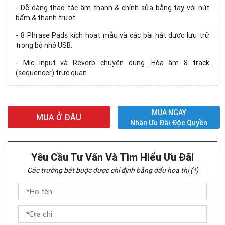
- Dễ dàng thao tác âm thanh & chỉnh sửa bằng tay với nút
bấm & thanh trượt
- 8 Phrase Pads kích hoạt mẫu và các bài hát được lưu trữ
trong bộ nhớ USB.
- Mic input và Reverb chuyên dụng. Hòa âm 8 track
(sequencer) trực quan
MUA NGAY
MUA Ở ĐÂU
Nhận Ưu Đãi Độc Quyền
Yêu Cầu Tư Vấn Và Tìm Hiểu Ưu Đãi
Các trường bắt buộc được chỉ định bằng dấu hoa thị (*)