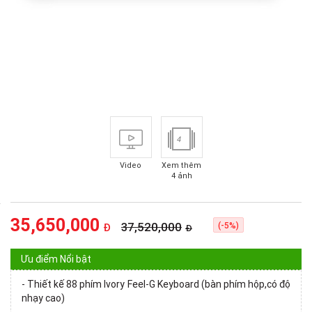
4
Video
Xem thêm
4 ảnh
35,650,000
37,520,000
(-5%)
Đ
Đ
Ưu điểm Nổi bật
- Thiết kế 88 phím Ivory Feel-G Keyboard (bàn phím hộp,có độ
nhạy cao)