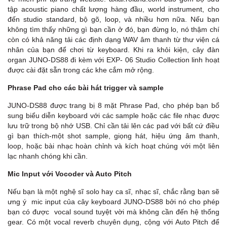
tập acoustic piano chất lượng hàng đầu, world instrument, cho
đến studio standard, bộ gõ, loop, và nhiều hơn nữa. Nếu bạn
không tìm thấy những gì bạn cần ở đó, bạn đừng lo, nó thậm chí
còn có khả năng tải các định dạng WAV âm thanh từ thư viện cá
nhân của bạn để chơi từ keyboard. Khi ra khỏi kiện, cây đàn
organ JUNO-DS88 đi kèm với EXP- 06 Studio Collection linh hoạt
được cài đặt sẵn trong các khe cắm mở rộng.
Phrase Pad cho các bài hát trigger và sample
JUNO-DS88 được trang bị 8 mặt Phrase Pad, cho phép bạn bổ
sung biểu diễn keyboard với các sample hoặc các file nhạc được
lưu trữ trong bộ nhớ USB. Chỉ cần tải lên các pad với bất cứ điều
gì bạn thích-một shot sample, giọng hát, hiệu ứng âm thanh,
loop, hoặc bài nhạc hoàn chỉnh và kích hoạt chúng với một liên
lạc nhanh chóng khi cần.
Mic Input với Vocoder và Auto Pitch
Nếu bạn là một nghệ sĩ solo hay ca sĩ, nhạc sĩ, chắc rằng bạn sẽ
ưng ý mic input của cây keyboard JUNO-DS88 bởi nó cho phép
bạn có được vocal sound tuyệt vời mà không cần đến hệ thống
gear. Có một vocal reverb chuyên dụng, cộng với Auto Pitch để