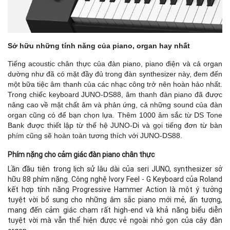
B
Sở hữu những tính năng của piano, organ hay nhất
Tiếng acoustic chân thực của đàn piano, piano điện và cả organ
dường như đã có mặt đầy đủ trong đàn synthesizer này, đem đến
một bữa tiệc âm thanh của các nhạc công trở nên hoàn hảo nhất.
Trong chiếc keyboard JUNO-DS88, âm thanh đàn piano đã được
nâng cao về mặt chất âm và phản ứng, cả những sound của đàn
organ cũng có để bạn chọn lựa. Thêm 1000 âm sắc từ DS Tone
Bank được thiết lập từ thế hệ JUNO-Di và gọi tiếng đơn từ bàn
phím cũng sẽ hoàn toàn tương thích với JUNO-DS88.
Phím nặng cho cảm giác đàn piano chân thực
Lần đầu tiên trong lịch sử lâu dài của seri JUNO, synthesizer sở
hữu 88 phím nặng. Công nghệ Ivory Feel - G Keyboard của Roland
kết hợp tính năng Progressive Hammer Action là một ý tưởng
tuyệt vời bổ sung cho những âm sắc piano mới mẻ, ấn tượng,
mang đến cảm giác chạm rất high-end và khả năng biểu diễn
tuyệt vời mà vẫn thể hiện được vẻ ngoài nhỏ gọn của cây đàn