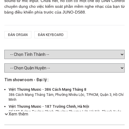
sound từ mic input. Chưa hết, nó còn có một chế độ DAW Control
chuyên dụng cho việc kiểm soát phần mềm nghe nhạc của bạn từ
bảng điều khiển phía trước của JUNO-DS88.
ĐÀN ORGAN
ĐÀN KEYBOARD
Tìm showroom - Đại lý::
Việt Thương Music - 386 Cách Mạng Tháng 8
386 Cách Mạng Tháng Tám, Phường Nhiêu Lộc, TPHCM, Quận 3, Hồ Chí
Minh
Việt Thương Music - 187 Trường Chinh, Hà Nội
Số 187 đường Trường Chinh, Phường Phương Liệt, Hà Nội, Thanh Xuân ,
Xem thêm
Hà Nội
Việt Thương Music - 46 Hào Nam
Số 46 Phố Hào Nam, Phường Ô Chợ Dừa, Hà Nội, Đống Đa, Hà Nội