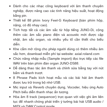
Dành cho các nhạc công keyboard với âm thanh chuyên
nghiệp, được nâng cao các tính năng hiệu suất, hoạt động
bằng pin.
Thiết kế 88 phím Ivory Feel-G Keyboard (bàn phím hộp,
nặng, có độ nhạy cao).
Tích hợp tất cả các âm sắc từ hộp tiếng JUNO-Di, cộng
thêm các âm sắc piano điện và acoustic mới được cập
nhật, âm sắc organ, và nhiều yếu tố cần thiết cho biểu
diễn.
Khe cắm mở rộng cho phép người dùng có thêm nhiều âm
sắc hơn, download miễn phí tại website: axial.roland.com
Chức năng nhập mẫu (Sample import) đọc trực tiếp các file
WAV trên bàn phím đàn organ JUNO-DS88.
D
Dễ dàng thao tác âm thanh và chỉnh sửa bằng tay với nút
bấm và thanh trượt.
8 Phrase Pads kích hoạt mẫu và các bài hát âm thanh
D
được lưu trữ trong bộ nhớ USB.
Mic input và Reverb chuyên dụng, Vocoder, hiệu ứng Auto
Pitch biểu diễn thanh nhạc ấn tượng.
Hòa âm 8 track (sequencer) trực quan với việc ghi âm liên
tục để nhanh chóng phát triển ý tưởng bài hát USB audio /
MIDI và DAW Control mode.