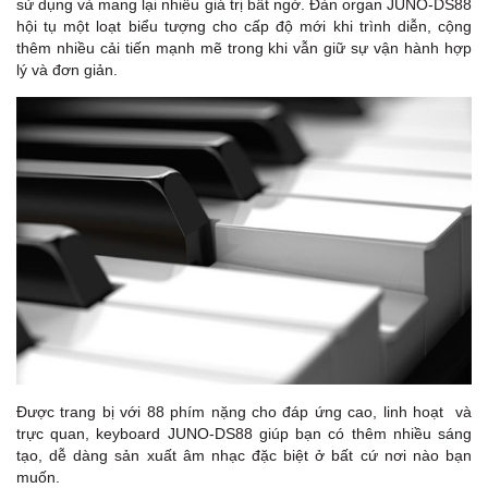
sử dụng và mang lại nhiều giá trị bất ngờ. Đàn organ JUNO-DS88
hội tụ một loạt biểu tượng cho cấp độ mới khi trình diễn, cộng
thêm nhiều cải tiến mạnh mẽ trong khi vẫn giữ sự vận hành hợp
lý và đơn giản.
D
D
Được trang bị với 88 phím nặng cho đáp ứng cao, linh hoạt và
trực quan, keyboard JUNO-DS88 giúp bạn có thêm nhiều sáng
tạo, dễ dàng sản xuất âm nhạc đặc biệt ở bất cứ nơi nào bạn
muốn.