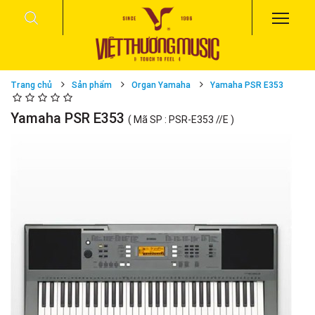
Trang chủ
Sản phẩm
Organ Yamaha
Yamaha PSR E353
Yamaha PSR E353
( Mã SP : PSR-E353 //E )