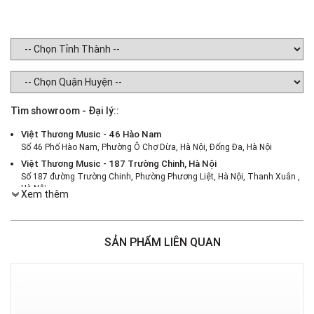
Tìm showroom - Đại lý::
Việt Thương Music - 46 Hào Nam
Số 46 Phố Hào Nam, Phường Ô Chợ Dừa, Hà Nội, Đống Đa, Hà Nội
Việt Thương Music - 187 Trường Chinh, Hà Nội
Số 187 đường Trường Chinh, Phường Phương Liệt, Hà Nội, Thanh Xuân ,
Hà Nội
Xem thêm
Việt Thương Music - 386 Cách Mạng Tháng 8
386 Cách Mạng Tháng Tám, Phường Nhiêu Lộc, TPHCM, Quận 3, Hồ Chí
Minh
SẢN PHẨM LIÊN QUAN
Việt Thương Music - 180 Võ Thị Sáu
180B Võ Thị Sáu, Phường Xuân Hòa, TPHCM, Quận 3, Hồ Chí Minh
Việt Thương Music - 442 Lũy Bán Bích
442 Lũy Bán Bích, Phường Tân Phú, TPHCM, Quận Tân Phú, Hồ Chí Minh
Việt Thương Music - 12 Quốc Hương