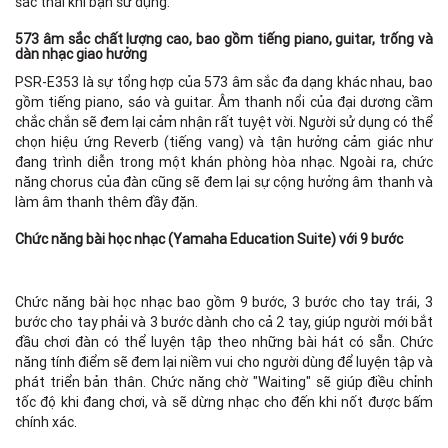
sắc thái khi bạn sử dụng.
573 âm sắc chất lượng cao, bao gồm tiếng piano, guitar, trống và
dàn nhạc giao hưởng
PSR-E353 là sự tổng hợp của 573 âm sắc đa dạng khác nhau, bao
gồm tiếng piano, sáo và guitar. Âm thanh nổi của đại dương cầm
chắc chắn sẽ đem lại cảm nhận rất tuyệt vời. Người sử dụng có thể
chọn hiệu ứng Reverb (tiếng vang) và tận hưởng cảm giác như
đang trình diễn trong một khán phòng hòa nhạc. Ngoài ra, chức
năng chorus của đàn cũng sẽ đem lại sự cộng hưởng âm thanh và
làm âm thanh thêm đầy đặn.
Chức năng bài học nhạc (Yamaha Education Suite) với 9 bước
Chức năng bài học nhạc bao gồm 9 bước, 3 bước cho tay trái, 3
bước cho tay phải và 3 bước dành cho cả 2 tay, giúp người mới bắt
đầu chơi đàn có thể luyện tập theo những bài hát có sẵn. Chức
năng tính điểm sẽ đem lại niềm vui cho người dùng để luyện tập và
phát triển bản thân. Chức năng chờ "Waiting" sẽ giúp điều chỉnh
tốc độ khi đang chơi, và sẽ dừng nhạc cho đến khi nốt được bấm
chính xác.