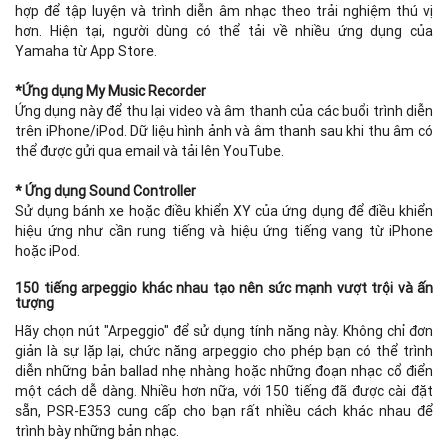
hợp để tập luyện và trình diễn âm nhạc theo trải nghiệm thú vị
hơn. Hiện tại, người dùng có thể tải về nhiều ứng dụng của
Yamaha từ App Store.
*Ứng dụng My Music Recorder
Ứng dụng này để thu lại video và âm thanh của các buổi trình diễn
trên iPhone/iPod. Dữ liệu hình ảnh và âm thanh sau khi thu âm có
thể được gửi qua email và tải lên YouTube.
* Ứng dụng Sound Controller
Sử dụng bánh xe hoặc điều khiển XY của ứng dụng để điều khiển
hiệu ứng như cần rung tiếng và hiệu ứng tiếng vang từ iPhone
hoặc iPod.
150 tiếng arpeggio khác nhau tạo nên sức mạnh vượt trội và ấn
tượng
Hãy chọn nút "Arpeggio" để sử dụng tính năng này. Không chỉ đơn
giản là sự lặp lại, chức năng arpeggio cho phép bạn có thể trình
diễn những bản ballad nhẹ nhàng hoặc những đoạn nhạc cổ điển
một cách dễ dàng. Nhiều hơn nữa, với 150 tiếng đã được cài đặt
sẵn, PSR-E353 cung cấp cho bạn rất nhiều cách khác nhau để
trình bày những bản nhạc.