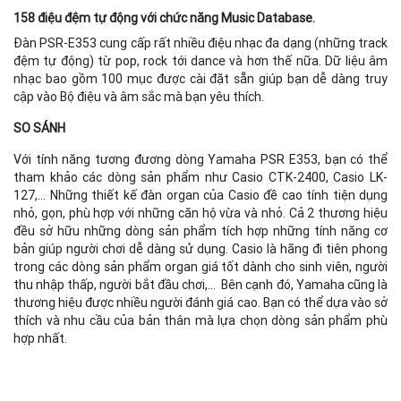
158 điệu đệm tự động với chức năng Music Database.
Đàn PSR-E353 cung cấp rất nhiều điệu nhạc đa dạng (những track
đệm tự động) từ pop, rock tới dance và hơn thế nữa. Dữ liệu âm
nhạc bao gồm 100 mục được cài đặt sẵn giúp bạn dễ dàng truy
cập vào Bộ điệu và âm sắc mà bạn yêu thích.
SO SÁNH
Với tính năng tương đương dòng Yamaha PSR E353, bạn có thể
tham khảo các dòng sản phẩm như Casio CTK-2400, Casio LK-
127,... Những thiết kế đàn organ của Casio đề cao tính tiện dụng
nhỏ, gọn, phù hợp với những căn hộ vừa và nhỏ. Cả 2 thương hiệu
đều sở hữu những dòng sản phẩm tích hợp những tính năng cơ
bản giúp người chơi dễ dàng sử dụng. Casio là hãng đi tiên phong
trong các dòng sản phẩm organ giá tốt dành cho sinh viên, người
thu nhập thấp, người bắt đầu chơi,… Bên cạnh đó, Yamaha cũng là
thương hiệu được nhiều người đánh giá cao. Bạn có thể dựa vào sở
thích và nhu cầu của bản thân mà lựa chọn dòng sản phẩm phù
hợp nhất.