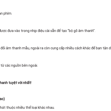
àn phím.
ược đưa vào trong nhịp điệu cài sẵn để tạo “bộ gõ âm thanh”.
 đổi âm thanh mẫu, ngoài ra còn cung cấp nhiều cách khác để bạn tận d
 từ các nguồn bên ngoài.
hanh tuyệt vời nhất!
ao)
hát thuộc nhiều thể loại khác nhau.