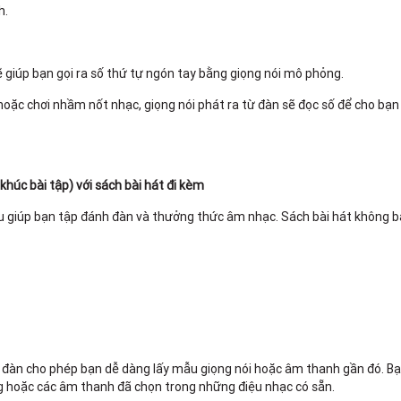
h.
giúp bạn gọi ra số thứ tự ngón tay bằng giọng nói mô phỏng.
oặc chơi nhầm nốt nhạc, giọng nói phát ra từ đàn sẽ đọc số để cho bạn
húc bài tập) với sách bài hát đi kèm
hau giúp bạn tập đánh đàn và thưởng thức âm nhạc. Sách bài hát không 
g đàn cho phép bạn dễ dàng lấy mẫu giọng nói hoặc âm thanh gần đó. 
g hoặc các âm thanh đã chọn trong những điệu nhạc có sẵn.