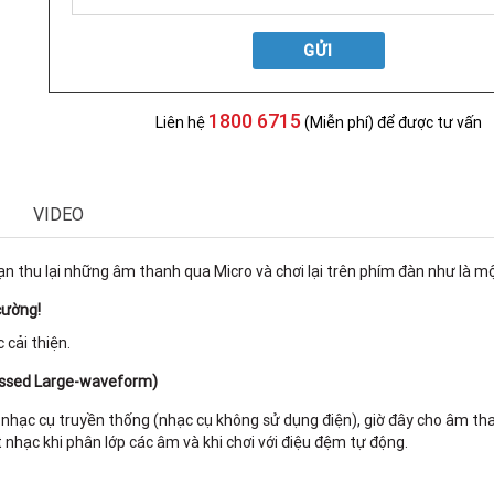
GỬI
1800 6715
Liên hệ
(Miễn phí) để được tư vấn
VIDEO
 thu lại những âm thanh qua Micro và chơi lại trên phím đàn như là 
cường!
cải thiện.
essed Large-waveform
)
nhạc cụ truyền thống (nhạc cụ không sử dụng điện), giờ đây cho âm tha
 nhạc khi phân lớp các âm và khi chơi với điệu đệm tự động.