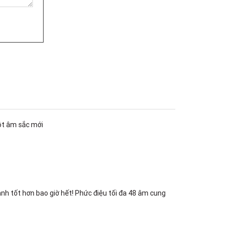
180B Võ Thị Sáu, Phường Xuân Hòa,
TPHCM, Quận 3, Hồ Chí Minh
Việt Thương Music - 369 Điện Biên
Phủ
369 Điện Biên Phủ, Phường Bàn Cờ,
TPHCM, Quận 3, Hồ Chí Minh
Việt Thương Music - 102Q An
Dương Vương
102Q Đường An Dương Vương,
Phường An Đông, TPHCM, Quận 5, Hồ
Chí Minh
Việt Thương Music - 49E Phan Đăng
Lưu
một âm sắc mới
49E Phan Đăng Lưu, Phường Bình
Thạnh, TPHCM, Quận Bình Thạnh, Hồ
Chí Minh
Việt Thương Music - Phường Gò
Vấp
11 Đường số 3, Khu dân cư Cityland
Park Hill, Phường Gò Vấp, TPHCM,
nh tốt hơn bao giờ hết! Phức điệu tối đa 48 âm cung
Quận Gò Vấp, Hồ Chí Minh
Việt Thương Music - 12 Quốc
Hương
Tầng G, Tòa nhà Thảo Điền Pearl, 12