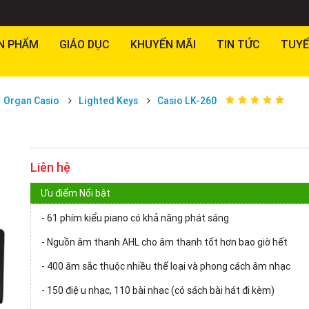
N PHẨM
GIÁO DỤC
KHUYẾN MÃI
TIN TỨC
TUYỂ
Organ Casio
Lighted Keys
Casio LK-260
Liên hệ
Ưu điểm Nổi bật
- 61 phím kiểu piano có khả năng phát sáng
- Nguồn âm thanh AHL cho âm thanh tốt hơn bao giờ hết
- 400 âm sắc thuộc nhiều thể loại và phong cách âm nhạc
- 150 điệu nhạc, 110 bài nhạc (có sách bài hát đi kèm)