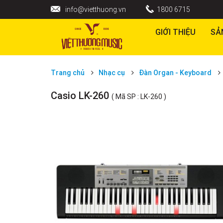
info@vietthuong.vn
1800 6715
GIỚI THIỆU
SẢ
Trang chủ
Nhạc cụ
Đàn Organ - Keyboard
Casio LK-260
( Mã SP : LK-260 )