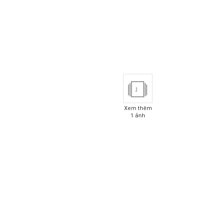
1
Xem thêm
1 ảnh