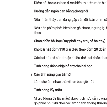
Điểm bài học của bạn được hiển thị trên màn hìn
Hướng dẫn ngón đàn bằng giọng nói
Nếu nhận thấy bạn đang gặp vấn đề, bàn phím sẽ 
Nếu bàn phím phát hiện bạn gõ chậm, ngừng lại h
theo.
Chọn phần bài học (tay phải, tay trái, cả hai tay)
Kho bài hát gồm 110 giai điệu (bao gồm 20 đoản k
Các bài hát có sẵn thuộc nhiều thể loại khác n
Tính năng đánh nhịp hỗ trợ cho bài học
Các tính năng giải trí mới
Làm cho âm nhạc thú vị hơn bao giờ hết!
Tính năng lấy mẫu
Micro (dùng để lấy mẫu) được tích hợp sẵn tron
gõ phím như khi chơi các âm thanh thông thườn