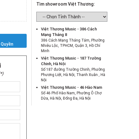
Tìm showroom Việt Thương:
Việt Thương Music - 386 Cách
Mạng Tháng 8
Y
386 Cách Mạng Tháng Tám, Phường
 Quyền
Nhiêu Lộc, TPHCM, Quận 3, Hồ Chí
Minh
Việt Thương Music - 187 Trường
Chinh, Hà Nội
i
Số 187 đường Trường Chinh, Phường
*)
Phương Liệt, Hà Nội, Thanh Xuân , Hà
Nội
Việt Thương Music - 46 Hào Nam
Số 46 Phố Hào Nam, Phường Ô Chợ
Dừa, Hà Nội, Đống Đa, Hà Nội
Việt Thương Music - Crescent Mall
6F-01 Tầng 6 Trung Tâm Thương Mại
Crescent Mall, 101 Tôn Dật Tiên,
Phường Tân Mỹ, TPHCM, Quận 7, Hồ
Chí Minh
Việt Thương Music - 180 Võ Thị Sáu