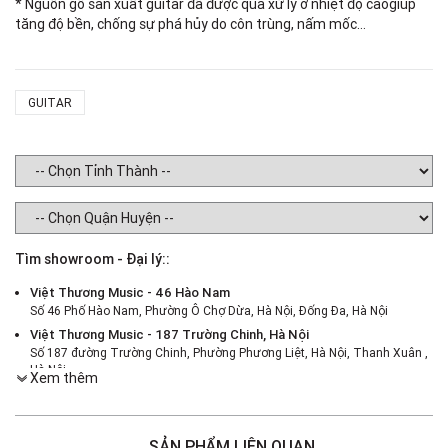
* Nguồn gỗ sản xuất guitar đã được qua xử lý ở nhiệt độ caogiúp
tăng độ bền, chống sự phá hủy do côn trùng, nấm mốc…
GUITAR
Tìm showroom - Đại lý::
Việt Thương Music - 46 Hào Nam
Số 46 Phố Hào Nam, Phường Ô Chợ Dừa, Hà Nội, Đống Đa, Hà Nội
Việt Thương Music - 187 Trường Chinh, Hà Nội
Số 187 đường Trường Chinh, Phường Phương Liệt, Hà Nội, Thanh Xuân ,
Hà Nội
Xem thêm
Việt Thương Music - 386 Cách Mạng Tháng 8
386 Cách Mạng Tháng Tám, Phường Nhiêu Lộc, TPHCM, Quận 3, Hồ Chí
Minh
SẢN PHẨM LIÊN QUAN