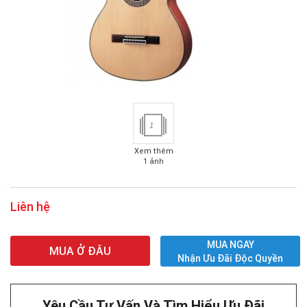
1
Xem thêm
1 ảnh
Liên hệ
MUA NGAY
MUA Ở ĐÂU
Nhận Ưu Đãi Độc Quyền
Yêu Cầu Tư Vấn Và Tìm Hiểu Ưu Đãi