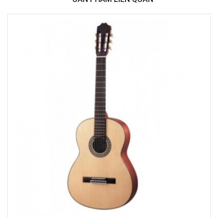
Việt Thương Music - 180 Võ Thị Sáu
180B Võ Thị Sáu, Phường Xuân Hòa, TPHCM, Quận 3, Hồ Chí Minh
Việt Thương Music - 442 Lũy Bán Bích
442 Lũy Bán Bích, Phường Tân Phú, TPHCM, Quận Tân Phú, Hồ Chí Minh
Việt Thương Music - 12 Quốc Hương
Tầng G, Tòa nhà Thảo Điền Pearl, 12 Quốc Hương, Phường An Khánh,
TPHCM, Quận 2, Hồ Chí Minh
Việt Thương Music - Phường Gò Vấp
11 Đường số 3, Khu dân cư Cityland Park Hill, Phường Gò Vấp, TPHCM,
Quận Gò Vấp, Hồ Chí Minh
Việt Thương Music - Crescent Mall
6F-01 Tầng 6 Trung Tâm Thương Mại Crescent Mall, 101 Tôn Dật Tiên,
Phường Tân Mỹ, TPHCM, Quận 7, Hồ Chí Minh
Việt Thương Music - Thanh Khê
344 Nguyễn Văn Linh, Phường Thanh Khê, Đà Nẵng, Thanh Khê, Đà Nẵng
Việt Thương Music - 369 Điện Biên Phủ
369 Điện Biên Phủ, Phường Bàn Cờ, TPHCM, Quận 3, Hồ Chí Minh
Việt Thương Music - 357 Cộng Hòa
357 Cộng Hòa, Phường Tân Bình, TPHCM, Quận Tân Bình, Hồ Chí Minh
Việt Thương Music - Vincom Lê Văn Việt
Lô L3-05C, Tầng 3, Trung Tâm Thương Mại Vincom Plaza, Số 50, Đường
Lê Văn Việt, Phường Tăng Nhơn Phú, TPHCM, Quận 9, Hồ Chí Minh