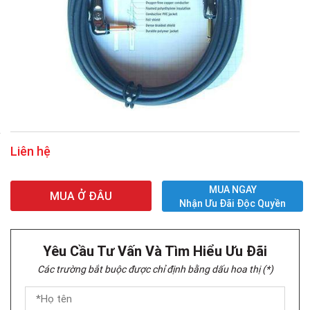
Liên hệ
MUA NGAY
MUA Ở ĐÂU
Nhận Ưu Đãi Độc Quyền
Yêu Cầu Tư Vấn Và Tìm Hiểu Ưu Đãi
Các trường bắt buộc được chỉ định bằng dấu hoa thị (*)