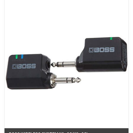
Việt Thương Music - 180 Võ Thị Sáu
180B Võ Thị Sáu, Phường Xuân Hòa, TPHCM, Quận 3, Hồ Chí Minh
Việt Thương Music - Crescent Mall
6F-01 Tầng 6 Trung Tâm Thương Mại Crescent Mall, 101 Tôn Dật Tiên,
Phường Tân Mỹ, TPHCM, Quận 7, Hồ Chí Minh
Việt Thương Music - 49E Phan Đăng Lưu
49E Phan Đăng Lưu, Phường Bình Thạnh, TPHCM, Quận Bình Thạnh, Hồ
Chí Minh
Việt Thương Music - Phường Gò Vấp
11 Đường số 3, Khu dân cư Cityland Park Hill, Phường Gò Vấp, TPHCM,
Quận Gò Vấp, Hồ Chí Minh
Việt Thương Music - 442 Lũy Bán Bích
442 Lũy Bán Bích, Phường Tân Phú, TPHCM, Quận Tân Phú, Hồ Chí Minh
Việt Thương Music - 12 Quốc Hương
Tầng G, Tòa nhà Thảo Điền Pearl, 12 Quốc Hương, Phường An Khánh,
TPHCM, Quận 2, Hồ Chí Minh
Việt Thương Music - 357 Cộng Hòa
357 Cộng Hòa, Phường Tân Bình, TPHCM, Quận Tân Bình, Hồ Chí Minh
Việt Thương Music - 6F Ngô Thời Nhiệm
6F Ngô Thời Nhiệm, Phường Xuân Hòa, TPHCM, Quận 3, Hồ Chí Minh
Việt Thương Music - Thanh Khê
344 Nguyễn Văn Linh, Phường Thanh Khê, Đà Nẵng, Thanh Khê, Đà Nẵng