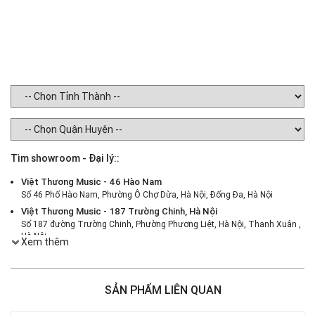
Tìm showroom - Đại lý::
Việt Thương Music - 46 Hào Nam
Số 46 Phố Hào Nam, Phường Ô Chợ Dừa, Hà Nội, Đống Đa, Hà Nội
Việt Thương Music - 187 Trường Chinh, Hà Nội
Số 187 đường Trường Chinh, Phường Phương Liệt, Hà Nội, Thanh Xuân ,
Hà Nội
Xem thêm
Việt Thương Music - 386 Cách Mạng Tháng 8
386 Cách Mạng Tháng Tám, Phường Nhiêu Lộc, TPHCM, Quận 3, Hồ Chí
Minh
SẢN PHẨM LIÊN QUAN
Việt Thương Music - 369 Điện Biên Phủ
369 Điện Biên Phủ, Phường Bàn Cờ, TPHCM, Quận 3, Hồ Chí Minh