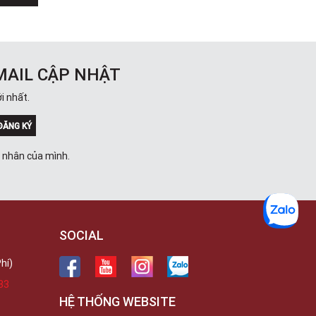
Trong
289 Vành Đai Trong, Phường An Lạc,
TPHCM, Quận Bình Tân, Hồ Chí Minh
Việt Thương Music - 102Q An
Dương Vương
102Q Đường An Dương Vương,
MAIL CẬP NHẬT
Phường An Đông, TPHCM, Quận 5, Hồ
Chí Minh
i nhất.
Việt Thương Music - 94 Láng Hạ
Số 94 Láng Hạ, Phường Láng, Hà Nội,
ĐĂNG KÝ
Đống Đa, Hà Nội
á nhân của mình.
SOCIAL
hí)
33
HỆ THỐNG WEBSITE