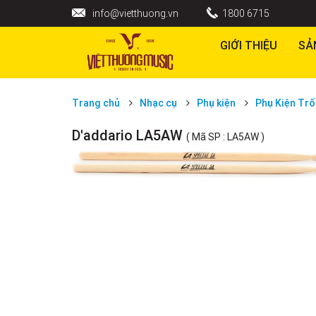
info@vietthuong.vn
1800 6715
GIỚI THIỆU
SẢ
Trang chủ
Nhạc cụ
Phụ kiện
Phụ Kiện Trô
D'addario LA5AW
( Mã SP : LA5AW )