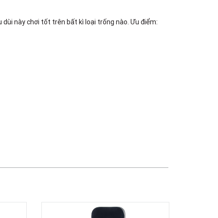
TPHCM, Quận 3, Hồ Chí Minh
Việt Thương Music - Crescent Mall
ùi này chơi tốt trên bất kì loại trống nào. Ưu điểm:
6F-01 Tầng 6 Trung Tâm Thương Mại
Crescent Mall, 101 Tôn Dật Tiên,
Phường Tân Mỹ, TPHCM, Quận 7, Hồ
Chí Minh
Việt Thương Music - 49E Phan Đăng
Lưu
49E Phan Đăng Lưu, Phường Bình
Thạnh, TPHCM, Quận Bình Thạnh, Hồ
Chí Minh
Việt Thương Music - Phường Gò
Vấp
11 Đường số 3, Khu dân cư Cityland
Park Hill, Phường Gò Vấp, TPHCM,
Quận Gò Vấp, Hồ Chí Minh
Việt Thương Music - 442 Lũy Bán
Bích
442 Lũy Bán Bích, Phường Tân Phú,
TPHCM, Quận Tân Phú, Hồ Chí Minh
Việt Thương Music - 12 Quốc
Hương
Tầng G, Tòa nhà Thảo Điền Pearl, 12
Quốc Hương, Phường An Khánh,