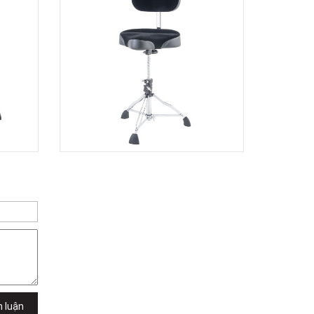
TPHCM, Quận 2, Hồ Chí Minh
Việt Thương Music - 357 Cộng Hòa
357 Cộng Hòa, Phường Tân Bình,
TPHCM, Quận Tân Bình, Hồ Chí Minh
Việt Thương Music - 6F Ngô Thời
Nhiệm
6F Ngô Thời Nhiệm, Phường Xuân
Hòa, TPHCM, Quận 3, Hồ Chí Minh
Việt Thương Music - Thanh Khê
344 Nguyễn Văn Linh, Phường Thanh
Khê, Đà Nẵng, Thanh Khê, Đà Nẵng
Việt Thương Music - Vincom Lê Văn
Việt
Lô L3-05C, Tầng 3, Trung Tâm
Thương Mại Vincom Plaza, Số 50,
Đường Lê Văn Việt, Phường Tăng
Nhơn Phú, TPHCM, Quận 9, Hồ Chí
Minh
Việt Thương Music - 302 Cầu Giấy
Gian hàng G9-10 TTTM Discovery
Complex, số 302 Cầu Giấy, Phường
Cầu Giấy, Hà Nội , Cầu Giấy , Hà Nội
Việt Thương Music - 289 Vành Đai
h luận