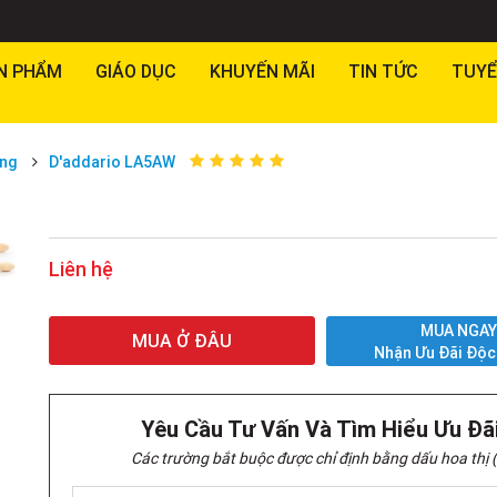
N PHẨM
GIÁO DỤC
KHUYẾN MÃI
TIN TỨC
TUYỂ
́ng
D'addario LA5AW
Liên hệ
MUA NGA
MUA Ở ĐÂU
Nhận Ưu Đãi Độc
Yêu Cầu Tư Vấn Và Tìm Hiểu Ưu Đã
Các trường bắt buộc được chỉ định bằng dấu hoa thị (