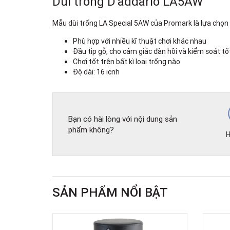
Dùi trống D'addario LA5AW
Mẫu dùi trống LA Special 5AW của Promark là lựa chọn ph
Phù hợp với nhiều kĩ thuật chơi khác nhau
Đầu tip gỗ, cho cảm giác đàn hồi và kiểm soát tố
Chơi tốt trên bất kì loại trống nào
Độ dài: 16 icnh
Bạn có hài lòng với nội dung sản
phẩm không?
H
SẢN PHẨM NỔI BẬT