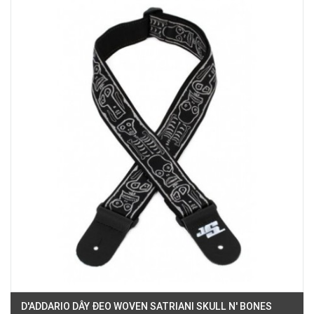
180B Võ Thị Sáu, Phường Xuân Hòa, TPHCM, Quận 3, Hồ Chí Minh
Việt Thương Music - Crescent Mall
6F-01 Tầng 6 Trung Tâm Thương Mại Crescent Mall, 101 Tôn Dật Tiên,
Phường Tân Mỹ, TPHCM, Quận 7, Hồ Chí Minh
Việt Thương Music - 49E Phan Đăng Lưu
49E Phan Đăng Lưu, Phường Bình Thạnh, TPHCM, Quận Bình Thạnh, Hồ
Chí Minh
Việt Thương Music - Phường Gò Vấp
11 Đường số 3, Khu dân cư Cityland Park Hill, Phường Gò Vấp, TPHCM,
Quận Gò Vấp, Hồ Chí Minh
Việt Thương Music - 442 Lũy Bán Bích
442 Lũy Bán Bích, Phường Tân Phú, TPHCM, Quận Tân Phú, Hồ Chí Minh
Việt Thương Music - 12 Quốc Hương
Tầng G, Tòa nhà Thảo Điền Pearl, 12 Quốc Hương, Phường An Khánh,
TPHCM, Quận 2, Hồ Chí Minh
Việt Thương Music - 357 Cộng Hòa
357 Cộng Hòa, Phường Tân Bình, TPHCM, Quận Tân Bình, Hồ Chí Minh
Việt Thương Music - 6F Ngô Thời Nhiệm
6F Ngô Thời Nhiệm, Phường Xuân Hòa, TPHCM, Quận 3, Hồ Chí Minh
Việt Thương Music - Thanh Khê
344 Nguyễn Văn Linh, Phường Thanh Khê, Đà Nẵng, Thanh Khê, Đà Nẵng
D'ADDARIO DÂY ĐEO WOVEN SATRIANI SKULL N' BONES
Việt Thương Music - Vincom Lê Văn Việt