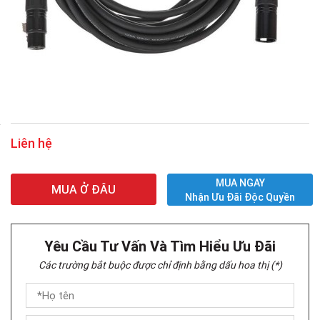
Liên hệ
MUA NGAY
MUA Ở ĐÂU
Nhận Ưu Đãi Độc Quyền
Yêu Cầu Tư Vấn Và Tìm Hiểu Ưu Đãi
Các trường bắt buộc được chỉ định bằng dấu hoa thị (*)