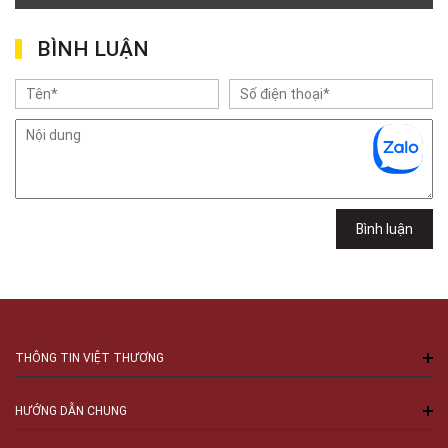
Lê Văn Việt, Phường Tăng Nhơn Phú, TPHCM, Quận 9, Hồ Chí Minh
Việt Thương Music - 302 Cầu Giấy
BÌNH LUẬN
Gian hàng G9-10 TTTM Discovery Complex, số 302 Cầu Giấy, Phường
Cầu Giấy, Hà Nội , Cầu Giấy , Hà Nội
Việt Thương Music - 289 Vành Đai Trong
289 Vành Đai Trong, Phường An Lạc, TPHCM, Quận Bình Tân, Hồ Chí
Minh
Việt Thương Music - 102Q An Dương Vương
102Q Đường An Dương Vương, Phường An Đông, TPHCM, Quận 5, Hồ Chí
Minh
Việt Thương Music - 94 Láng Hạ
Bình luận
Số 94 Láng Hạ, Phường Láng, Hà Nội, Đống Đa, Hà Nội
THÔNG TIN VIỆT THƯƠNG
HƯỚNG DẪN CHUNG