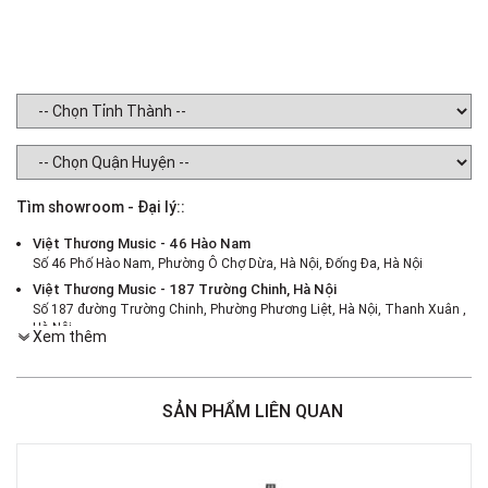
Tìm showroom - Đại lý::
Việt Thương Music - 46 Hào Nam
Số 46 Phố Hào Nam, Phường Ô Chợ Dừa, Hà Nội, Đống Đa, Hà Nội
Việt Thương Music - 187 Trường Chinh, Hà Nội
Số 187 đường Trường Chinh, Phường Phương Liệt, Hà Nội, Thanh Xuân ,
Hà Nội
Xem thêm
Việt Thương Music - 386 Cách Mạng Tháng 8
386 Cách Mạng Tháng Tám, Phường Nhiêu Lộc, TPHCM, Quận 3, Hồ Chí
Minh
SẢN PHẨM LIÊN QUAN
Việt Thương Music - 369 Điện Biên Phủ
369 Điện Biên Phủ, Phường Bàn Cờ, TPHCM, Quận 3, Hồ Chí Minh
Việt Thương Music - 180 Võ Thị Sáu
180B Võ Thị Sáu, Phường Xuân Hòa, TPHCM, Quận 3, Hồ Chí Minh