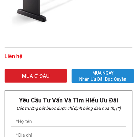
Liên hệ
MUA NGAY
MUA Ở ĐÂU
Nhận Ưu Đãi Độc Quyền
Yêu Cầu Tư Vấn Và Tìm Hiểu Ưu Đãi
Các trường bắt buộc được chỉ định bằng dấu hoa thị (*)