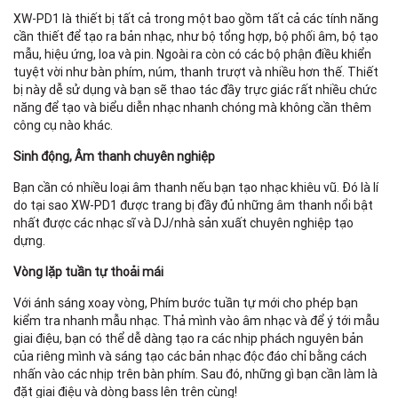
Co
XW-PD1 là thiết bị tất cả trong một bao gồm tất cả các tính năng
cần thiết để tạo ra bản nhạc, như bộ tổng hợp, bộ phối âm, bộ tạo
mẫu, hiệu ứng, loa và pin. Ngoài ra còn có các bộ phận điều khiển
tuyệt vời như bàn phím, núm, thanh trượt và nhiều hơn thế. Thiết
bị này dễ sử dụng và bạn sẽ thao tác đầy trực giác rất nhiều chức
năng để tạo và biểu diễn nhạc nhanh chóng mà không cần thêm
công cụ nào khác.
Sinh động, Âm thanh chuyên nghiệp
T
Bạn cần có nhiều loại âm thanh nếu bạn tạo nhạc khiêu vũ. Đó là lí
do tại sao XW-PD1 được trang bị đầy đủ những âm thanh nổi bật
nhất được các nhạc sĩ và DJ/nhà sản xuất chuyên nghiệp tạo
dựng.
Vòng lặp tuần tự thoải mái
Với ánh sáng xoay vòng, Phím bước tuần tự mới cho phép bạn
kiểm tra nhanh mẫu nhạc. Thả mình vào âm nhạc và để ý tới mẫu
giai điệu, bạn có thể dễ dàng tạo ra các nhịp phách nguyên bản
của riêng mình và sáng tạo các bản nhạc độc đáo chỉ bằng cách
nhấn vào các nhịp trên bàn phím. Sau đó, những gì bạn cần làm là
đặt giai điệu và dòng bass lên trên cùng!