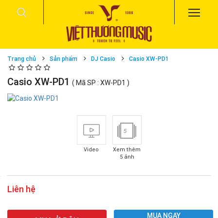
Trang chủ
Sản phẩm
DJ Casio
Casio XW-PD1
Casio XW-PD1
( Mã SP : XW-PD1 )
5
Video
Xem thêm
5 ảnh
Liên hệ
MUA NGAY