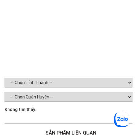
W
In
E
Không tìm thấy.
SẢN PHẨM LIÊN QUAN