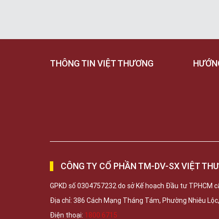
THÔNG TIN VIỆT THƯƠNG
HƯỚN
CÔNG TY CỔ PHẦN TM-DV-SX VIỆT TH
GPKD số 0304757232 do sở Kế hoạch Đầu tư TPHCM c
Địa chỉ: 386 Cách Mạng Tháng Tám, Phường Nhiêu Lộ
Điện thoại:
1800 6715