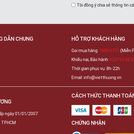
Tôi đồng ý chia sẻ thông tin c
G DẪN CHUNG
HỖ TRỢ KHÁCH HÀNG
Gọi mua hàng:
1800 6715
(Miễn P
Khiếu nại, Bảo hành:
028710 88 3
Thời gian phục vụ: 8h-22h
Email: info@vietthuong.vn
CÁCH THỨC THANH TOÁ
ƯƠNG
ấp ngày 01/01/2007
CHỨNG NHẬN
c, TPHCM