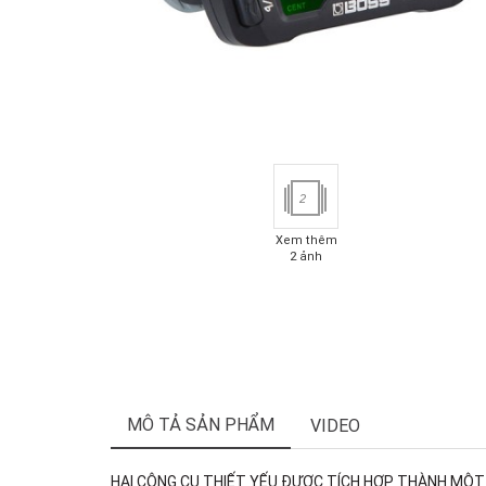
2
Xem thêm
2 ảnh
MÔ TẢ SẢN PHẨM
VIDEO
HAI CÔNG CỤ THIẾT YẾU ĐƯỢC TÍCH HỢP THÀNH MỘT 