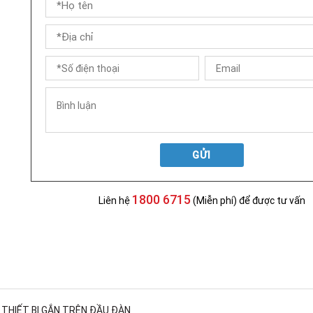
GỬI
1800 6715
Liên hệ
(Miễn phí) để được tư vấn
THIẾT BỊ GẮN TRÊN ĐẦU ĐÀN