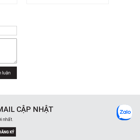
h luận
MAIL CẬP NHẬT
i nhất.
ĐĂNG KÝ