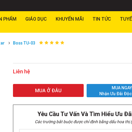
N PHẨM
GIÁO DỤC
KHUYẾN MÃI
TIN TỨC
TUYỂ
tar
Boss TU-03
Liên hệ
MUA NGA
MUA Ở ĐÂU
Nhận Ưu Đãi Độc
Yêu Cầu Tư Vấn Và Tìm Hiểu Ưu Đã
Các trường bắt buộc được chỉ định bằng dấu hoa thị (