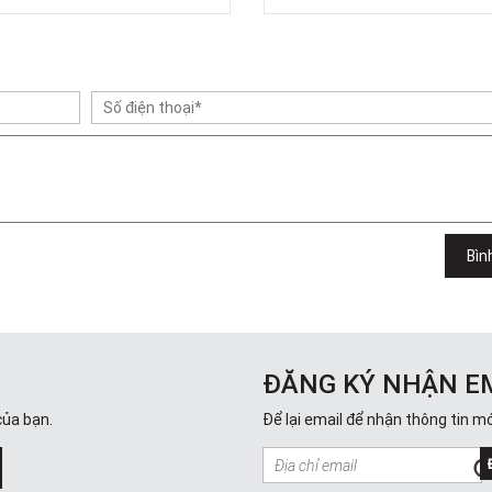
Bìn
ĐĂNG KÝ NHẬN E
của bạn.
Để lại email để nhận thông tin mớ