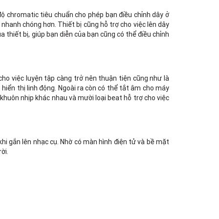
Trong
289 Vành Đai Trong, Phường An Lạc,
ế độ chromatic tiêu chuẩn cho phép bạn điều chỉnh dây ở
TPHCM, Quận Bình Tân, Hồ Chí Minh
y nhanh chóng hơn. Thiết bị cũng hỗ trợ cho việc lên dây
Việt Thương Music - 102Q An
 thiết bị, giúp bạn diễn của bạn cũng có thể điều chỉnh
Dương Vương
102Q Đường An Dương Vương,
Phường An Đông, TPHCM, Quận 5, Hồ
Chí Minh
Việt Thương Music - 94 Láng Hạ
cho việc luyện tập càng trở nên thuận tiện cũng như là
Số 94 Láng Hạ, Phường Láng, Hà Nội,
 hiển thị linh động. Ngoài ra còn có thể tắt âm cho máy
Đống Đa, Hà Nội
khuôn nhịp khác nhau và mười loại beat hỗ trợ cho việc
hi gắn lên nhạc cụ. Nhờ có màn hình điện tử và bề mặt
ời.