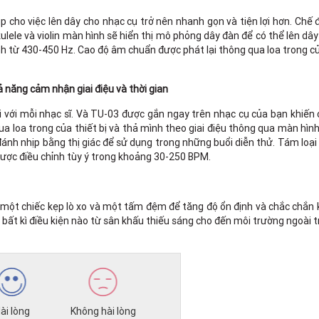
úp cho việc lên dây cho nhạc cụ trở nên nhanh gọn và tiện lợi hơn. Ch
ukulele và violin màn hình sẽ hiển thị mô phỏng dây đàn để có thể lên dâ
nh từ 430-450 Hz. Cao độ âm chuẩn được phát lại thông qua loa trong của
 năng cảm nhận giai điệu và thời gian
 với mỗi nhạc sĩ. Và TU-03 được gắn ngay trên nhạc cụ của bạn khiến 
 loa trong của thiết bị và thả mình theo giai điệu thông qua màn hình
nh nhịp bằng thị giác để sử dụng trong những buổi diễn thử. Tám loại 
 được điều chỉnh tùy ý trong khoảng 30-250 BPM.
 một chiếc kẹp lò xo và một tấm đệm để tăng độ ổn định và chắc chắn k
bất kì điều kiện nào từ sân khấu thiếu sáng cho đến môi trường ngoài tr
ài lòng
Không hài lòng