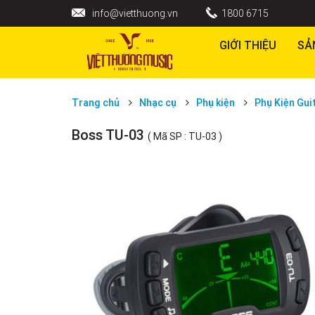
info@vietthuong.vn
1800 6715
GIỚI THIỆU
SẢ
Trang chủ
Nhạc cụ
Phụ kiện
Phụ Kiện Gui
Boss TU-03
( Mã SP : TU-03 )