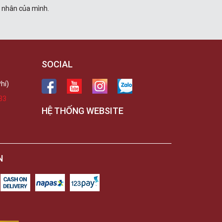
á nhân của mình.
SOCIAL
hí)
33
HỆ THỐNG WEBSITE
N