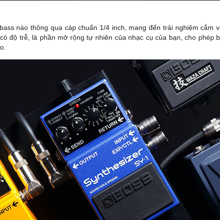
c bass nào thông qua cáp chuẩn 1/4 inch, mang đến trải nghiệm cắm 
ó độ trễ, là phần mở rộng tự nhiên của nhạc cụ của bạn, cho phép 
o.