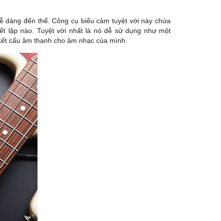
180B Võ Thị Sáu, Phường Xuân Hòa,
TPHCM, Quận 3, Hồ Chí Minh
dễ dàng đến thế. Công cụ biểu cảm tuyệt vời này chứa
Việt Thương Music - 369 Điện Biên
ết lập nào. Tuyệt vời nhất là nó dễ sử dụng như một
Phủ
369 Điện Biên Phủ, Phường Bàn Cờ,
ề kết cấu âm thanh cho âm nhạc của mình.
TPHCM, Quận 3, Hồ Chí Minh
Việt Thương Music - 102Q An
Dương Vương
102Q Đường An Dương Vương,
Phường An Đông, TPHCM, Quận 5, Hồ
Chí Minh
Việt Thương Music - 49E Phan Đăng
Lưu
49E Phan Đăng Lưu, Phường Bình
Thạnh, TPHCM, Quận Bình Thạnh, Hồ
Chí Minh
Việt Thương Music - Phường Gò
Vấp
11 Đường số 3, Khu dân cư Cityland
Park Hill, Phường Gò Vấp, TPHCM,
Quận Gò Vấp, Hồ Chí Minh
Việt Thương Music - 12 Quốc
Hương
Tầng G, Tòa nhà Thảo Điền Pearl, 12