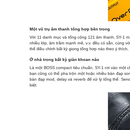
Một vũ trụ âm thanh tổng hợp bên trong
Với 11 danh mục và tổng cộng 121 âm thanh, SY-1 ma
nhiều lớp, âm trầm mạnh mẽ, v.v. đều có sẵn, cùng với
thể điều chỉnh bất kỳ giọng tổng hợp nào theo ý thích
Ở nhà trong bất kỳ giàn khoan nào
Là một BOSS compact tiêu chuẩn, SY-1 rơi vào một ch
bạn cũng có thể pha trộn một hoặc nhiều bàn đạp song
bàn đạp mod, delay và reverb để xử lý tổng thể. Sen
biệt.