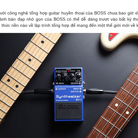
ạn với công nghệ tổng hợp guitar huyền thoại của BOSS chưa bao giờ 
ành bàn đạp nhỏ gọn của BOSS có thể dễ dàng trượt vào bất kỳ thi
n ​​thức nền nào về lập trình tổng hợp để mang đến một thế giới mới v