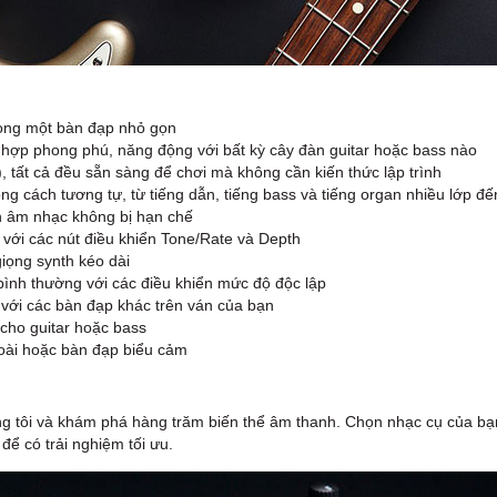
ong một bàn đạp nhỏ gọn
hợp phong phú, năng động với bất kỳ cây đàn guitar hoặc bass nào
 tất cả đều sẵn sàng để chơi mà không cần kiến ​​thức lập trình
g cách tương tự, từ tiếng dẫn, tiếng bass và tiếng organ nhiều lớp đ
ện âm nhạc không bị hạn chế
với các nút điều khiển Tone/Rate và Depth
iọng synth kéo dài
bình thường với các điều khiển mức độ độc lập
 với các bàn đạp khác trên ván của bạn
cho guitar hoặc bass
goài hoặc bàn đạp biểu cảm
ng tôi và khám phá hàng trăm biến thể âm thanh. Chọn nhạc cụ của bạn
ể có trải nghiệm tối ưu.