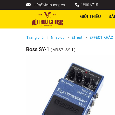
info@vietthuong.vn
1800 6715
GIỚI THIỆU
SẢ
Trang chủ
Nhạc cụ
Effect
EFFECT KHÁC
Boss SY-1
( Mã SP : SY-1 )