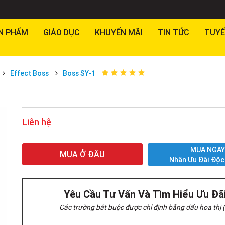
N PHẨM
GIÁO DỤC
KHUYẾN MÃI
TIN TỨC
TUYỂ
Effect Boss
Boss SY-1
Liên hệ
MUA NGA
MUA Ở ĐÂU
Nhận Ưu Đãi Độc
Yêu Cầu Tư Vấn Và Tìm Hiểu Ưu Đã
Các trường bắt buộc được chỉ định bằng dấu hoa thị (