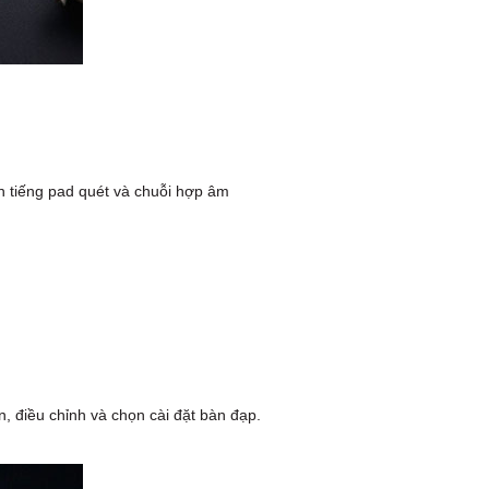
Quốc Hương, Phường An Khánh,
TPHCM, Quận 2, Hồ Chí Minh
Việt Thương Music - 442 Lũy Bán
Bích
442 Lũy Bán Bích, Phường Tân Phú,
TPHCM, Quận Tân Phú, Hồ Chí Minh
Việt Thương Music - Thanh Khê
344 Nguyễn Văn Linh, Phường Thanh
Khê, Đà Nẵng, Thanh Khê, Đà Nẵng
ến tiếng pad quét và chuỗi hợp âm
Việt Thương Music - 357 Cộng Hòa
357 Cộng Hòa, Phường Tân Bình,
TPHCM, Quận Tân Bình, Hồ Chí Minh
Việt Thương Music - Vincom Lê Văn
Việt
Lô L3-05C, Tầng 3, Trung Tâm
Thương Mại Vincom Plaza, Số 50,
Đường Lê Văn Việt, Phường Tăng
Nhơn Phú, TPHCM, Quận 9, Hồ Chí
Minh
Việt Thương Music - 6F Ngô Thời
, điều chỉnh và chọn cài đặt bàn đạp.
Nhiệm
6F Ngô Thời Nhiệm, Phường Xuân
Hòa, TPHCM, Quận 3, Hồ Chí Minh