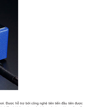
Việt Thương Music - 302 Cầu Giấy
Gian hàng G9-10 TTTM Discovery
Complex, số 302 Cầu Giấy, Phường
Cầu Giấy, Hà Nội , Cầu Giấy , Hà Nội
Việt Thương Music - 289 Vành Đai
Trong
289 Vành Đai Trong, Phường An Lạc,
TPHCM, Quận Bình Tân, Hồ Chí Minh
Việt Thương Music - 94 Láng Hạ
Số 94 Láng Hạ, Phường Láng, Hà Nội,
Đống Đa, Hà Nội
ơi. Được hỗ trợ bởi công nghệ tiên tiến đầu tiên được