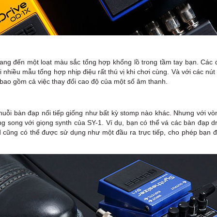
ng đến một loạt màu sắc tổng hợp khổng lồ trong tầm tay bạn. Các
 nhiều mẫu tổng hợp nhịp điệu rất thú vị khi chơi cùng. Và với các nú
, bao gồm cả việc thay đổi cao độ của một số âm thanh.
uỗi bàn đạp nối tiếp giống như bất kỳ stomp nào khác. Nhưng với vòn
 song với giọng synth của SY-1. Ví dụ, bạn có thể vá các bàn đạp dr
d cũng có thể được sử dụng như một đầu ra trực tiếp, cho phép bạn đị