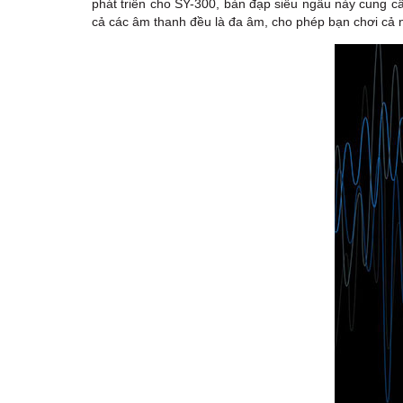
phát triển cho SY-300, bàn đạp siêu ngầu này cung c
cả các âm thanh đều là đa âm, cho phép bạn chơi cả 