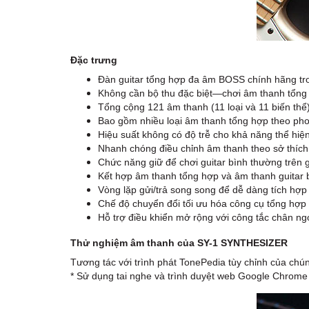
Đặc trưng
Đàn guitar tổng hợp đa âm BOSS chính hãng tr
Không cần bộ thu đặc biệt—chơi âm thanh tổng 
Tổng cộng 121 âm thanh (11 loại và 11 biến thể),
Bao gồm nhiều loại âm thanh tổng hợp theo phon
Hiệu suất không có độ trễ cho khả năng thể hi
Nhanh chóng điều chỉnh âm thanh theo sở thích 
Chức năng giữ để chơi guitar bình thường trên g
Kết hợp âm thanh tổng hợp và âm thanh guitar 
Vòng lặp gửi/trả song song để dễ dàng tích hợp
Chế độ chuyển đổi tối ưu hóa công cụ tổng hợp 
Hỗ trợ điều khiển mở rộng với công tắc chân n
Thử nghiệm âm thanh của SY-1 SYNTHESIZER
Tương tác với trình phát TonePedia tùy chỉnh của chú
* Sử dụng tai nghe và trình duyệt web Google Chrome đ