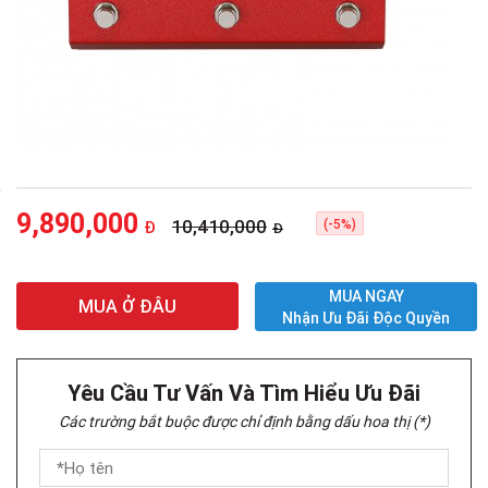
9,890,000
10,410,000
(-5%)
Đ
Đ
MUA NGAY
MUA Ở ĐÂU
Nhận Ưu Đãi Độc Quyền
Yêu Cầu Tư Vấn Và Tìm Hiểu Ưu Đãi
Các trường bắt buộc được chỉ định bằng dấu hoa thị (*)