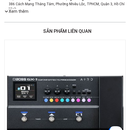
386 Cách Mạng Tháng Tám, Phường Nhiêu Lộc, TPHCM, Quận 3, Hồ Chí
Minh
Xem thêm
Việt Thương Music - 369 Điện Biên Phủ
369 Điện Biên Phủ, Phường Bàn Cờ, TPHCM, Quận 3, Hồ Chí Minh
Việt Thương Music - 180 Võ Thị Sáu
SẢN PHẨM LIÊN QUAN
180B Võ Thị Sáu, Phường Xuân Hòa, TPHCM, Quận 3, Hồ Chí Minh
Việt Thương Music - 49E Phan Đăng Lưu
49E Phan Đăng Lưu, Phường Bình Thạnh, TPHCM, Quận Bình Thạnh, Hồ
Chí Minh
Việt Thương Music - 187 Trường Chinh, Hà Nội
Số 187 đường Trường Chinh, Phường Phương Liệt, Hà Nội, Thanh Xuân ,
Hà Nội
Việt Thương Music - Crescent Mall
6F-01 Tầng 6 Trung Tâm Thương Mại Crescent Mall, 101 Tôn Dật Tiên,
Phường Tân Mỹ, TPHCM, Quận 7, Hồ Chí Minh
Việt Thương Music - 357 Cộng Hòa
357 Cộng Hòa, Phường Tân Bình, TPHCM, Quận Tân Bình, Hồ Chí Minh
Việt Thương Music - 6F Ngô Thời Nhiệm
6F Ngô Thời Nhiệm, Phường Xuân Hòa, TPHCM, Quận 3, Hồ Chí Minh
Việt Thương Music - 442 Lũy Bán Bích
442 Lũy Bán Bích, Phường Tân Phú, TPHCM, Quận Tân Phú, Hồ Chí Minh
Việt Thương Music - 12 Quốc Hương