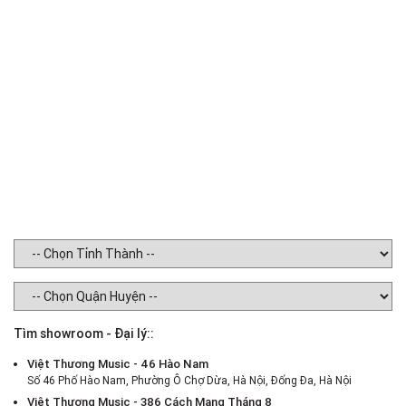
H
W
Tìm showroom - Đại lý::
Việt Thương Music - 46 Hào Nam
Số 46 Phố Hào Nam, Phường Ô Chợ Dừa, Hà Nội, Đống Đa, Hà Nội
Việt Thương Music - 386 Cách Mạng Tháng 8