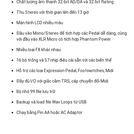
Chất lượng âm thanh 32-bit AD/DA và 32-bit flating
Thu Stereo với thời gian lên đến 13 giờ
Màn hình LCD nhiều màu
E
Đầu vào Mono/Stereo để tích hợp các Pedal dễ dàng, cùng
với đầu vào XLR Micro có tích hợp Phantom Power
Nhiều loại FX khác nhau
16 bộ trống và 57 nhịp điệu cài sẵn với các biến thể
Hỗ trợ các loại Expression Pedal, Footswitches, Midi
Đầy đủ I/O với giắc cắm TRS, cáp chuyển đổi Midi
Bộ nhớ 99 file lưu trữ
Backup và load file Wav Loops từ USB
Chạy bằng Pin AA hoặc AC Adaptor