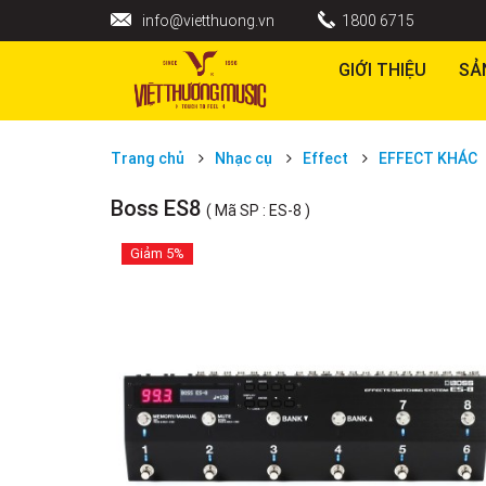
info@vietthuong.vn
1800 6715
GIỚI THIỆU
SẢ
Trang chủ
Nhạc cụ
Effect
EFFECT KHÁC
Boss ES8
( Mã SP : ES-8 )
Giảm
5%