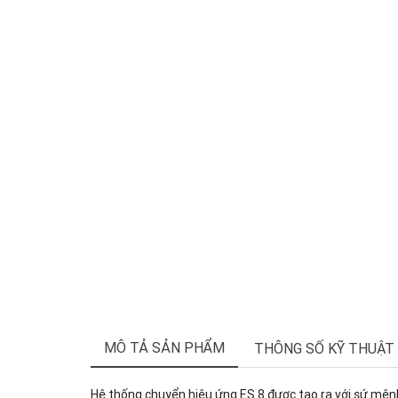
MÔ TẢ SẢN PHẨM
THÔNG SỐ KỸ THUẬT
Hệ thống chuyển hiệu ứng ES 8 được tạo ra với sứ mện