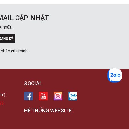
Việt Thương Music - 302 Cầu Giấy
Gian hàng G9-10 TTTM Discovery
Complex, số 302 Cầu Giấy, Phường
Cầu Giấy, Hà Nội , Cầu Giấy , Hà Nội
MAIL CẬP NHẬT
Việt Thương Music - 289 Vành Đai
i nhất.
Trong
289 Vành Đai Trong, Phường An Lạc,
TPHCM, Quận Bình Tân, Hồ Chí Minh
ĐĂNG KÝ
Việt Thương Music - 94 Láng Hạ
Số 94 Láng Hạ, Phường Láng, Hà Nội,
á nhân của mình.
Đống Đa, Hà Nội
SOCIAL
hí)
33
HỆ THỐNG WEBSITE