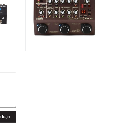
Quốc Hương, Phường An Khánh,
TPHCM, Quận 2, Hồ Chí Minh
Việt Thương Music - 442 Lũy Bán
Bích
442 Lũy Bán Bích, Phường Tân Phú,
TPHCM, Quận Tân Phú, Hồ Chí Minh
Việt Thương Music - Thanh Khê
344 Nguyễn Văn Linh, Phường Thanh
Khê, Đà Nẵng, Thanh Khê, Đà Nẵng
Việt Thương Music - 357 Cộng Hòa
357 Cộng Hòa, Phường Tân Bình,
TPHCM, Quận Tân Bình, Hồ Chí Minh
Việt Thương Music - Vincom Lê Văn
Việt
Lô L3-05C, Tầng 3, Trung Tâm
Thương Mại Vincom Plaza, Số 50,
Đường Lê Văn Việt, Phường Tăng
Nhơn Phú, TPHCM, Quận 9, Hồ Chí
Minh
Việt Thương Music - 6F Ngô Thời
Nhiệm
h luận
6F Ngô Thời Nhiệm, Phường Xuân
Hòa, TPHCM, Quận 3, Hồ Chí Minh