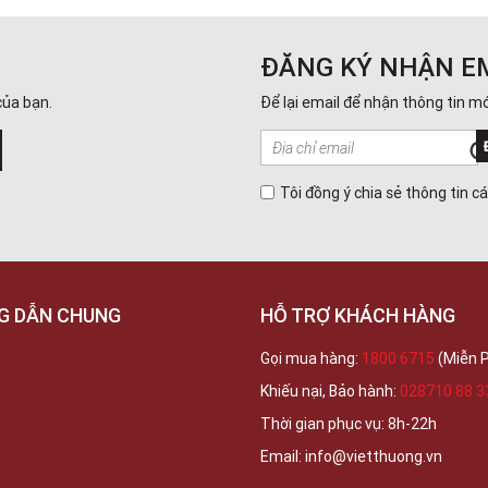
ĐĂNG KÝ NHẬN E
của bạn.
Để lại email để nhận thông tin mớ
Tôi đồng ý chia sẻ thông tin c
G DẪN CHUNG
HỖ TRỢ KHÁCH HÀNG
Gọi mua hàng:
1800 6715
(Miễn P
Khiếu nại, Bảo hành:
028710 88 3
Thời gian phục vụ: 8h-22h
Email: info@vietthuong.vn