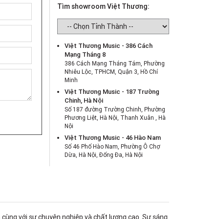
Tìm showroom Việt Thương:
Việt Thương Music - 386 Cách
Mạng Tháng 8
386 Cách Mạng Tháng Tám, Phường
Nhiêu Lộc, TPHCM, Quận 3, Hồ Chí
Minh
Việt Thương Music - 187 Trường
Chinh, Hà Nội
Số 187 đường Trường Chinh, Phường
Phương Liệt, Hà Nội, Thanh Xuân , Hà
Nội
Việt Thương Music - 46 Hào Nam
Số 46 Phố Hào Nam, Phường Ô Chợ
Dừa, Hà Nội, Đống Đa, Hà Nội
Việt Thương Music - Crescent Mall
6F-01 Tầng 6 Trung Tâm Thương Mại
Crescent Mall, 101 Tôn Dật Tiên,
Phường Tân Mỹ, TPHCM, Quận 7, Hồ
Chí Minh
Việt Thương Music - 180 Võ Thị Sáu
cùng với sự chuyên nghiệp và chất lượng cao. Sự sáng