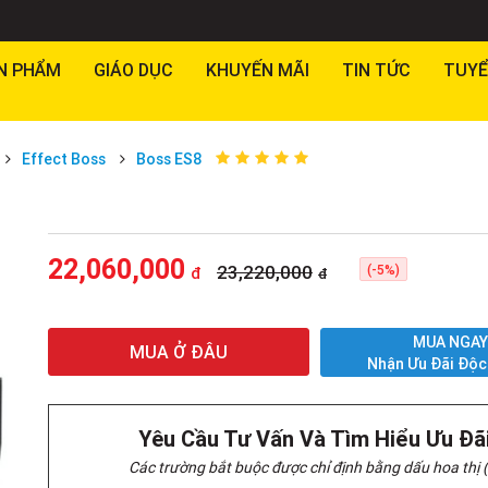
N PHẨM
GIÁO DỤC
KHUYẾN MÃI
TIN TỨC
TUYỂ
Effect Boss
Boss ES8
22,060,000
23,220,000
(-5%)
đ
đ
MUA NGA
MUA Ở ĐÂU
Nhận Ưu Đãi Độc
Yêu Cầu Tư Vấn Và Tìm Hiểu Ưu Đã
Các trường bắt buộc được chỉ định bằng dấu hoa thị (