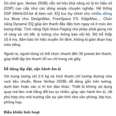
Dù nhỏ gọn, Veritas 250BL vẫn sở hữu khả năng xử lý tín hiệu số
(DSP) cao cấp như các dòng amply chuyên nghiệp. Hệ thống
DSP 48kHz/24-bit đi kèm với: EQ loa tùy chỉnh cho
nhiều dòng
loa
Bose như DesignMax, FreeSpace FS, EdgeMax,... Chức
năng Dynamic EQ giúp âm thanh đầy đặn hơn ngay cả ở mức âm
lượng thấp. Tính năng Opti-Voice Paging cho phép phát giọng nói
rõ ràng và chi tiết, lý tưởng cho thông báo nội bộ. Độ trễ thấp
10.4 ms, đảm bảo tín hiệu truyền ổn định, không bị gián đoạn hay
méo tiếng.
Ngoài ra, người dùng có thể chọn nhanh đến 30 preset âm thanh,
giúp thiết lập âm thanh tối ưu chỉ trong vài giây.
Dễ dàng lắp đặt, vận hành êm ái
Với trọng lượng chỉ 2.0 kg và kích thước chỉ tương đương nửa
rack tiêu chuẩn, Bose Veritas 250BL dễ dàng gắn trên tường,
dưới bàn hoặc các vị trí kín đáo khác. Thiết bị không sử dụng
quạt mà làm mát bằng đối lưu tự nhiên, giúp vận hành êm ái, rất
phù hợp cho môi trường cần sự yên tĩnh như văn phòng, lớp học,
phòng họp.
Điều khiển linh hoạt