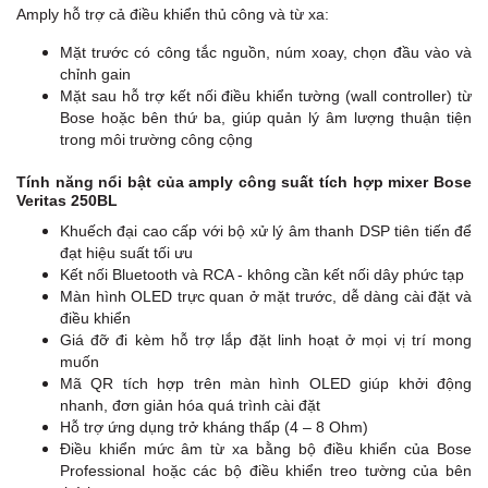
Amply hỗ trợ cả điều khiển thủ công và từ xa:
Mặt trước có công tắc nguồn, núm xoay, chọn đầu vào và
chỉnh gain
Mặt sau hỗ trợ kết nối điều khiển tường (wall controller) từ
Bose hoặc bên thứ ba, giúp quản lý âm lượng thuận tiện
trong môi trường công cộng
Tính năng nổi bật của amply công suất tích hợp mixer Bose
Veritas 250BL
Khuếch đại cao cấp với bộ xử lý âm thanh DSP tiên tiến để
đạt hiệu suất tối ưu
Kết nối Bluetooth và RCA - không cần kết nối dây phức tạp
Màn hình OLED trực quan ở mặt trước, dễ dàng cài đặt và
điều khiển
Giá đỡ đi kèm hỗ trợ lắp đặt linh hoạt ở mọi vị trí mong
muốn
Mã QR tích hợp trên màn hình OLED giúp khởi động
nhanh, đơn giản hóa quá trình cài đặt
Hỗ trợ ứng dụng trở kháng thấp (4 – 8 Ohm)
Điều khiển mức âm từ xa bằng bộ điều khiển của Bose
Professional hoặc các bộ điều khiển treo tường của bên