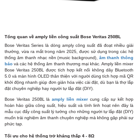
Tổng quan về amply liền công suất Bose Veritas 250BL
Bose Veritas Series là dòng amply công suất đã đoạt nhiều giải
thưởng, vừa ra mắt trong năm 2025, được sử dụng trong các hệ
thống âm thanh nhạc nền (music background),
âm thanh thông
báo
và các hệ thống âm thanh thương mại khác. Amply liền mixer
Bose Veritas 250BL được tích hợp kết nối không dây Bluetooth
5.0 và màn hình OLED thân thiện với người dùng tích hợp mã QR
khởi động nhanh giúp đơn giản hóa việc cài đặt, dù bạn là thợ lắp
đặt chuyên nghiệp hay người tự lắp đặt (DIY).
Bose Veritas 250BL là
amply liền mixer
cung cấp sự kết hợp
hoàn hảo giữa công suất, hiệu suất và tính linh hoạt nên đây là
mẫu cục đẩy công suất lý tưởng cho những người tự lắp đặt (DIY)
muốn trải nghiệm âm thanh chuyên nghiệp mà không gặp phải sự
phức tạp.
Tối ưu cho hệ thống trở kháng thấp 4 - 8Ω