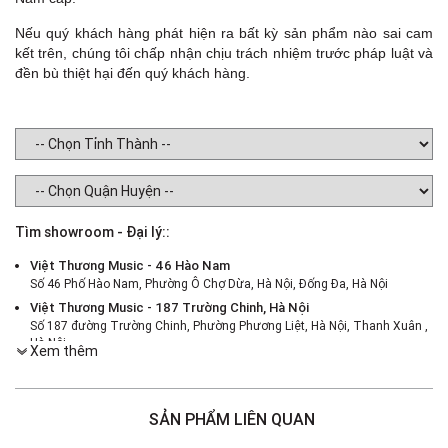
Nếu quý khách hàng phát hiện ra bất kỳ sản phẩm nào sai cam
kết trên, chúng tôi chấp nhận chịu trách nhiệm trước pháp luật và
đền bù thiệt hại đến quý khách hàng.
Tìm showroom - Đại lý::
Việt Thương Music - 46 Hào Nam
Số 46 Phố Hào Nam, Phường Ô Chợ Dừa, Hà Nội, Đống Đa, Hà Nội
Việt Thương Music - 187 Trường Chinh, Hà Nội
Số 187 đường Trường Chinh, Phường Phương Liệt, Hà Nội, Thanh Xuân ,
Hà Nội
Xem thêm
Việt Thương Music - 386 Cách Mạng Tháng 8
386 Cách Mạng Tháng Tám, Phường Nhiêu Lộc, TPHCM, Quận 3, Hồ Chí
Minh
SẢN PHẨM LIÊN QUAN
Việt Thương Music - 369 Điện Biên Phủ
369 Điện Biên Phủ, Phường Bàn Cờ, TPHCM, Quận 3, Hồ Chí Minh