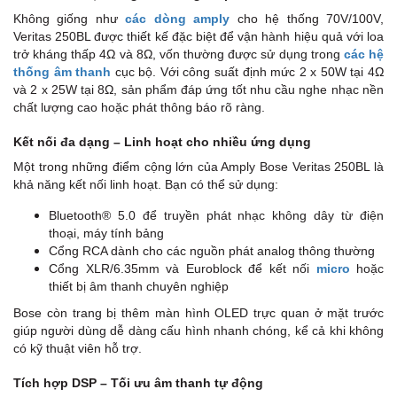
Không giống như
các dòng amply
cho hệ thống 70V/100V,
Veritas 250BL được thiết kế đặc biệt để vận hành hiệu quả với loa
trở kháng thấp 4Ω và 8Ω, vốn thường được sử dụng trong
các hệ
thống âm thanh
cục bộ. Với công suất định mức 2 x 50W tại 4Ω
và 2 x 25W tại 8Ω, sản phẩm đáp ứng tốt nhu cầu nghe nhạc nền
chất lượng cao hoặc phát thông báo rõ ràng.
Kết nối đa dạng – Linh hoạt cho nhiều ứng dụng
Một trong những điểm cộng lớn của Amply Bose Veritas 250BL là
khả năng kết nối linh hoạt. Bạn có thể sử dụng:
Bluetooth® 5.0 để truyền phát nhạc không dây từ điện
thoại, máy tính bảng
Cổng RCA dành cho các nguồn phát analog thông thường
Cổng XLR/6.35mm và Euroblock để kết nối
micro
hoặc
thiết bị âm thanh chuyên nghiệp
Bose còn trang bị thêm màn hình OLED trực quan ở mặt trước
giúp người dùng dễ dàng cấu hình nhanh chóng, kể cả khi không
có kỹ thuật viên hỗ trợ.
Tích hợp DSP – Tối ưu âm thanh tự động