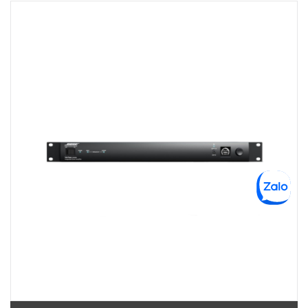
Việt Thương Music - 180 Võ Thị Sáu
180B Võ Thị Sáu, Phường Xuân Hòa, TPHCM, Quận 3, Hồ Chí Minh
Việt Thương Music - Crescent Mall
6F-01 Tầng 6 Trung Tâm Thương Mại Crescent Mall, 101 Tôn Dật Tiên,
Phường Tân Mỹ, TPHCM, Quận 7, Hồ Chí Minh
Việt Thương Music - 49E Phan Đăng Lưu
49E Phan Đăng Lưu, Phường Bình Thạnh, TPHCM, Quận Bình Thạnh, Hồ
Chí Minh
Việt Thương Music - Phường Gò Vấp
11 Đường số 3, Khu dân cư Cityland Park Hill, Phường Gò Vấp, TPHCM,
Quận Gò Vấp, Hồ Chí Minh
Việt Thương Music - 442 Lũy Bán Bích
442 Lũy Bán Bích, Phường Tân Phú, TPHCM, Quận Tân Phú, Hồ Chí Minh
Việt Thương Music - 12 Quốc Hương
Tầng G, Tòa nhà Thảo Điền Pearl, 12 Quốc Hương, Phường An Khánh,
TPHCM, Quận 2, Hồ Chí Minh
Việt Thương Music - 357 Cộng Hòa
357 Cộng Hòa, Phường Tân Bình, TPHCM, Quận Tân Bình, Hồ Chí Minh
Việt Thương Music - 6F Ngô Thời Nhiệm
6F Ngô Thời Nhiệm, Phường Xuân Hòa, TPHCM, Quận 3, Hồ Chí Minh
Việt Thương Music - Thanh Khê
344 Nguyễn Văn Linh, Phường Thanh Khê, Đà Nẵng, Thanh Khê, Đà Nẵng