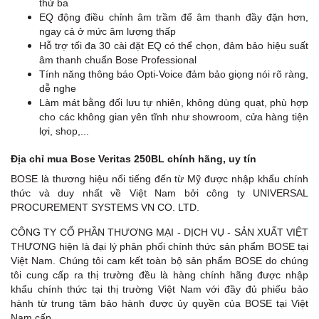
thứ ba
EQ động điều chỉnh âm trầm để âm thanh đầy đặn hơn,
ngay cả ở mức âm lượng thấp
Hỗ trợ tối đa 30 cài đặt EQ có thể chọn, đảm bảo hiệu suất
âm thanh chuẩn Bose Professional
Tính năng thông báo Opti-Voice đảm bảo giọng nói rõ ràng,
dễ nghe
Làm mát bằng đối lưu tự nhiên, không dùng quạt, phù hợp
cho các không gian yên tĩnh như showroom, cửa hàng tiện
lợi, shop,...
Địa chỉ mua Bose Veritas 250BL chính hãng, uy tín
BOSE là thương hiệu nổi tiếng đến từ Mỹ được nhập khẩu chính
thức và duy nhất về Việt Nam bởi công ty UNIVERSAL
PROCUREMENT SYSTEMS VN CO. LTD.
CÔNG TY CỔ PHẦN THƯƠNG MẠI - DỊCH VỤ - SẢN XUẤT VIỆT
THƯƠNG hiện là đại lý phân phối chính thức sản phẩm BOSE tại
Việt Nam. Chúng tôi cam kết toàn bộ sản phẩm BOSE do chúng
tôi cung cấp ra thị trường đều là hàng chính hãng được nhập
khẩu chính thức tại thị trường Việt Nam với đầy đủ phiếu bảo
hành từ trung tâm bảo hành được ủy quyền của BOSE tại Việt
Nam cấp.