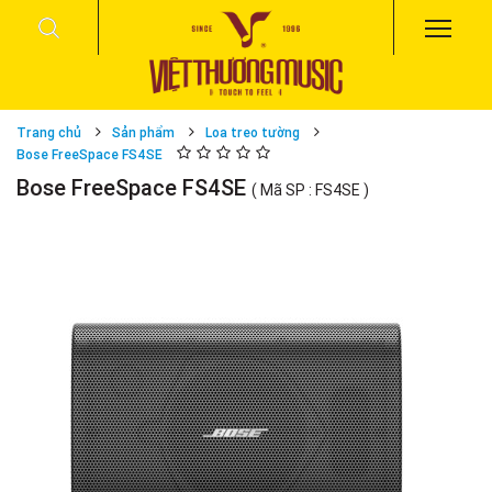
Trang chủ
Sản phẩm
Loa treo tường
Bose FreeSpace FS4SE
Bose FreeSpace FS4SE
( Mã SP : FS4SE )