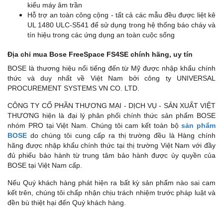
kiểu máy âm trần
Hỗ trợ an toàn công cộng - tất cả các mẫu đều được liệt kê
UL 1480 ULC-S541 để sử dụng trong hệ thống báo cháy và
tín hiệu trong các ứng dụng an toàn cuộc sống
Địa chỉ mua Bose FreeSpace FS4SE chính hãng, uy tín
BOSE là thương hiệu nổi tiếng đến từ Mỹ được nhập khẩu chính
thức và duy nhất về Việt Nam bởi công ty UNIVERSAL
PROCUREMENT SYSTEMS VN CO. LTD.
CÔNG TY CỔ PHẦN THƯƠNG MẠI - DỊCH VỤ - SẢN XUẤT VIỆT
THƯƠNG hiện là đại lý phân phối chính thức sản phẩm BOSE
nhóm PRO tại Việt Nam. Chúng tôi cam kết toàn bộ
sản phẩm
BOSE
do chúng tôi cung cấp ra thị trường đều là Hàng chính
hãng được nhập khẩu chính thức tại thị trường Việt Nam với đầy
đủ phiếu bảo hành từ trung tâm bảo hành được ủy quyền của
BOSE tại Việt Nam cấp.
Nếu Quý khách hàng phát hiện ra bất kỳ sản phẩm nào sai cam
kết trên, chúng tôi chấp nhận chịu trách nhiệm trước pháp luật và
đền bù thiệt hại đến Quý khách hàng.