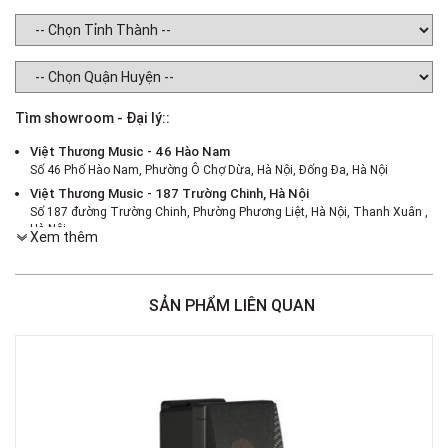
Tìm showroom - Đại lý::
Việt Thương Music - 46 Hào Nam
Số 46 Phố Hào Nam, Phường Ô Chợ Dừa, Hà Nội, Đống Đa, Hà Nội
Việt Thương Music - 187 Trường Chinh, Hà Nội
Số 187 đường Trường Chinh, Phường Phương Liệt, Hà Nội, Thanh Xuân ,
Hà Nội
Xem thêm
Việt Thương Music - 386 Cách Mạng Tháng 8
386 Cách Mạng Tháng Tám, Phường Nhiêu Lộc, TPHCM, Quận 3, Hồ Chí
Minh
SẢN PHẨM LIÊN QUAN
Việt Thương Music - 369 Điện Biên Phủ
369 Điện Biên Phủ, Phường Bàn Cờ, TPHCM, Quận 3, Hồ Chí Minh
Việt Thương Music - 180 Võ Thị Sáu
180B Võ Thị Sáu, Phường Xuân Hòa, TPHCM, Quận 3, Hồ Chí Minh
Việt Thương Music - Crescent Mall
6F-01 Tầng 6 Trung Tâm Thương Mại Crescent Mall, 101 Tôn Dật Tiên,
Phường Tân Mỹ, TPHCM, Quận 7, Hồ Chí Minh