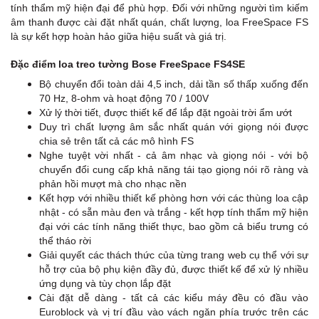
tính thẩm mỹ hiện đại để phù hợp. Đối với những người tìm kiếm
âm thanh được cài đặt nhất quán, chất lượng, loa FreeSpace FS
là sự kết hợp hoàn hảo giữa hiệu suất và giá trị.
Đặc điểm loa treo tường Bose FreeSpace FS4SE
Bộ chuyển đổi toàn dải 4,5 inch, dải tần số thấp xuống đến
70 Hz, 8-ohm và hoạt động 70 / 100V
Xử lý thời tiết, được thiết kế để lắp đặt ngoài trời ẩm ướt
Duy trì chất lượng âm sắc nhất quán với giọng nói được
chia sẻ trên tất cả các mô hình FS
Nghe tuyệt vời nhất - cả âm nhạc và giọng nói - với bộ
chuyển đổi cung cấp khả năng tái tạo giọng nói rõ ràng và
phản hồi mượt mà cho nhạc nền
Kết hợp với nhiều thiết kế phòng hơn với các thùng loa cập
nhật - có sẵn màu đen và trắng - kết hợp tính thẩm mỹ hiện
đại với các tính năng thiết thực, bao gồm cả biểu trưng có
thể tháo rời
Giải quyết các thách thức của từng trang web cụ thể với sự
hỗ trợ của bộ phụ kiện đầy đủ, được thiết kế để xử lý nhiều
ứng dụng và tùy chọn lắp đặt
Cài đặt dễ dàng - tất cả các kiểu máy đều có đầu vào
Euroblock và vị trí đầu vào vách ngăn phía trước trên các