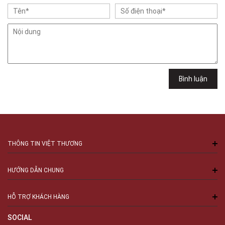
Việt Thương Music - 102Q An Dương Vương
102Q Đường An Dương Vương, Phường An Đông, TPHCM, Quận 5, Hồ Chí
Minh
Việt Thương Music - 289 Vành Đai Trong
289 Vành Đai Trong, Phường An Lạc, TPHCM, Quận Bình Tân, Hồ Chí
Minh
Việt Thương Music - 94 Láng Hạ
Bình luận
Số 94 Láng Hạ, Phường Láng, Hà Nội, Đống Đa, Hà Nội
THÔNG TIN VIỆT THƯƠNG
HƯỚNG DẪN CHUNG
HỖ TRỢ KHÁCH HÀNG
SOCIAL