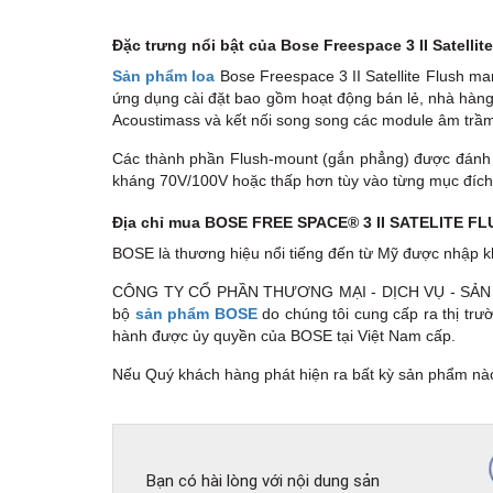
Đặc trưng nổi bật của Bose Freespace 3 II Satellit
Sản phẩm loa
Bose Freespace 3 II Satellite Flush ma
ứng dụng cài đặt bao gồm hoạt động bán lẻ, nhà hàng v
Acoustimass và kết nối song song các module âm trầm
Các thành phần Flush-mount (gắn phẳng) được đánh gi
kháng 70V/100V hoặc thấp hơn tùy vào từng mục đích 
Địa chỉ mua BOSE FREE SPACE® 3 II SATELITE FLU
BOSE là thương hiệu nổi tiếng đến từ Mỹ được nhậ
CÔNG TY CỔ PHẦN THƯƠNG MẠI - DỊCH VỤ - SẢN XUẤT
bộ
sản phẩm BOSE
do chúng tôi cung cấp ra thị trư
hành được ủy quyền của BOSE tại Việt Nam cấp.
Nếu Quý khách hàng phát hiện ra bất kỳ sản phẩm nào 
Bạn có hài lòng với nội dung sản