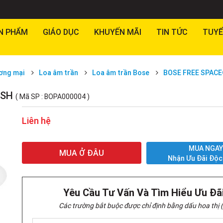
N PHẨM
GIÁO DỤC
KHUYẾN MÃI
TIN TỨC
TUYỂ
ơng mại
Loa âm trần
Loa âm trần Bose
BOSE FREE SPACE®
USH
( Mã SP : BOPA000004 )
Liên hệ
MUA NGA
MUA Ở ĐÂU
Nhận Ưu Đãi Độc
Yêu Cầu Tư Vấn Và Tìm Hiểu Ưu Đã
Các trường bắt buộc được chỉ định bằng dấu hoa thị (