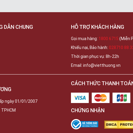
G DẪN CHUNG
HỖ TRỢ KHÁCH HÀNG
Gọi mua hàng:
1800 6715
(Miễn P
Khiếu nại, Bảo hành:
028710 88 3
Thời gian phục vụ: 8h-22h
Email: info@vietthuong.vn
CÁCH THỨC THANH TOÁ
ƯƠNG
ấp ngày 01/01/2007
CHỨNG NHẬN
c, TPHCM