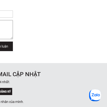
h luận
MAIL CẬP NHẬT
i nhất.
ĐĂNG KÝ
á nhân của mình.