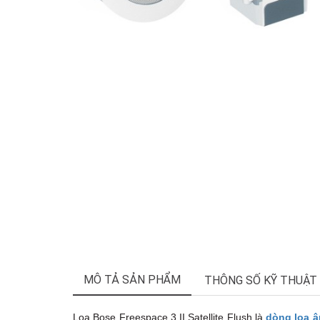
MÔ TẢ SẢN PHẨM
THÔNG SỐ KỸ THUẬT
Loa Bose Freespace 3 II Satellite Flush là
dòng loa â