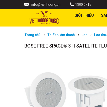
info@vietthuong.vn
1800 6715
GIỚI THIỆU
SẢ
Trang chủ
Thiết bị âm thanh
Loa
Loa thư
BOSE FREE SPACE® 3 II SATELITE FL