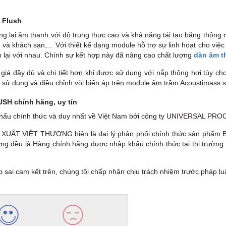
e Flush
ng lại âm thanh với độ trung thực cao và khả năng tái tạo băng thông
à khách sạn,... Với thiết kế dạng module hỗ trợ sự linh hoạt cho việ
 lại với nhau. Chính sự kết hợp này đã nâng cao chất lượng
dàn âm t
á đầy đủ và chi tiết hơn khi được sử dụng với nắp thông hơi tùy chọn
sử dụng và điều chỉnh vòi biến áp trên module âm trầm Acoustimass 
SH chính hãng, uy tín
p khẩu chính thức và duy nhất về Việt Nam bởi công ty UNIVERSAL
 VIỆT THƯƠNG hiện là đại lý phân phối chính thức sản phẩm BO
ờng đều là Hàng chính hãng được nhập khẩu chính thức tại thị trường
sai cam kết trên, chúng tôi chấp nhận chịu trách nhiệm trước pháp lu