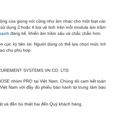
TPHCM, Quận 2, Hồ Chí Minh
Việt Thương Music - 357 Cộng Hòa
357 Cộng Hòa, Phường Tân Bình,
TPHCM, Quận Tân Bình, Hồ Chí Minh
 rộng của giọng nói cũng như âm nhạc cho một loạt các
c sử dụng 2 hoặc 4 loa vệ tinh trên mỗi module âm trầm
Việt Thương Music - 6F Ngô Thời
hanh
đáng kể, khiến âm trầm sâu và chắc chắn hơn.
Nhiệm
6F Ngô Thời Nhiệm, Phường Xuân
 cực kỳ tiện lợi. Người dùng có thể lựa chọn mức trở
Hòa, TPHCM, Quận 3, Hồ Chí Minh
sao cho phù hợp.
Việt Thương Music - Thanh Khê
344 Nguyễn Văn Linh, Phường Thanh
Khê, Đà Nẵng, Thanh Khê, Đà Nẵng
Việt Thương Music - Vincom Lê Văn
 PROCUREMENT SYSTEMS VN CO. LTD.
Việt
Lô L3-05C, Tầng 3, Trung Tâm
SE nhóm PRO tại Việt Nam. Chúng tôi cam kết toàn
Thương Mại Vincom Plaza, Số 50,
 Việt Nam với đầy đủ phiếu bảo hành từ trung tâm bảo
Đường Lê Văn Việt, Phường Tăng
Nhơn Phú, TPHCM, Quận 9, Hồ Chí
Minh
ật và đền bù thiệt hại đến Quý khách hàng.
Việt Thương Music - 302 Cầu Giấy
Gian hàng G9-10 TTTM Discovery
Complex, số 302 Cầu Giấy, Phường
Cầu Giấy, Hà Nội , Cầu Giấy , Hà Nội
Việt Thương Music - 102Q An