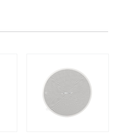
Dương Vương
102Q Đường An Dương Vương,
Phường An Đông, TPHCM, Quận 5, Hồ
Chí Minh
Việt Thương Music - 289 Vành Đai
Trong
289 Vành Đai Trong, Phường An Lạc,
TPHCM, Quận Bình Tân, Hồ Chí Minh
Việt Thương Music - 94 Láng Hạ
Số 94 Láng Hạ, Phường Láng, Hà Nội,
Đống Đa, Hà Nội