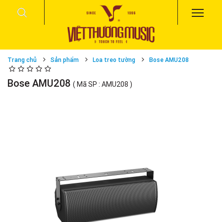
Trang chủ
Sản phẩm
Loa treo tường
Bose AMU208
Bose AMU208
( Mã SP : AMU208 )