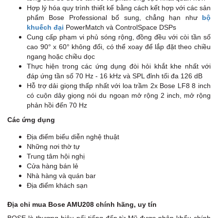
Hợp lý hóa quy trình thiết kế bằng cách kết hợp với các sản
phẩm Bose Professional bổ sung, chẳng hạn như
bộ
khuếch đại
PowerMatch và ControlSpace DSPs
Cung cấp phạm vi phủ sóng rộng, đồng đều với còi tần số
cao 90° x 60° không đổi, có thể xoay để lắp đặt theo chiều
ngang hoặc chiều dọc
Thực hiện trong các ứng dụng đòi hỏi khắt khe nhất với
đáp ứng tần số 70 Hz - 16 kHz và SPL đỉnh tối đa 126 dB
Hỗ trợ dải giọng thấp nhất với loa trầm 2x Bose LF8 8 inch
có cuộn dây giọng nói du ngoạn mở rộng 2 inch, mở rộng
phản hồi đến 70 Hz
Các ứng dụng
Địa điểm biểu diễn nghệ thuật
Những nơi thờ tự
Trung tâm hội nghị
Cửa hàng bán lẻ
Nhà hàng và quán bar
Địa điểm khách sạn
Địa chỉ mua Bose AMU208 chính hãng, uy tín