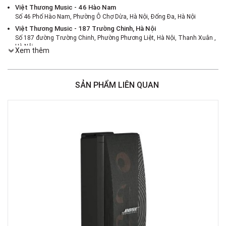
Việt Thương Music - 46 Hào Nam
Số 46 Phố Hào Nam, Phường Ô Chợ Dừa, Hà Nội, Đống Đa, Hà Nội
Việt Thương Music - 187 Trường Chinh, Hà Nội
Số 187 đường Trường Chinh, Phường Phương Liệt, Hà Nội, Thanh Xuân ,
Hà Nội
Xem thêm
Việt Thương Music - 386 Cách Mạng Tháng 8
386 Cách Mạng Tháng Tám, Phường Nhiêu Lộc, TPHCM, Quận 3, Hồ Chí
Minh
SẢN PHẨM LIÊN QUAN
Việt Thương Music - 369 Điện Biên Phủ
369 Điện Biên Phủ, Phường Bàn Cờ, TPHCM, Quận 3, Hồ Chí Minh
Việt Thương Music - 180 Võ Thị Sáu
180B Võ Thị Sáu, Phường Xuân Hòa, TPHCM, Quận 3, Hồ Chí Minh
Việt Thương Music - Crescent Mall
6F-01 Tầng 6 Trung Tâm Thương Mại Crescent Mall, 101 Tôn Dật Tiên,
Phường Tân Mỹ, TPHCM, Quận 7, Hồ Chí Minh
Việt Thương Music - 49E Phan Đăng Lưu
49E Phan Đăng Lưu, Phường Bình Thạnh, TPHCM, Quận Bình Thạnh, Hồ
Chí Minh
Việt Thương Music - Phường Gò Vấp
11 Đường số 3, Khu dân cư Cityland Park Hill, Phường Gò Vấp, TPHCM,
Quận Gò Vấp, Hồ Chí Minh
Việt Thương Music - 442 Lũy Bán Bích