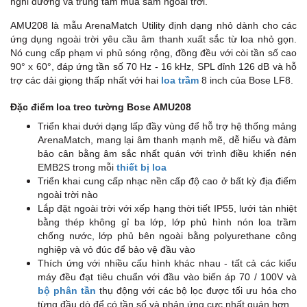
nghỉ dưỡng và trung tâm mua sắm ngoài trời.
AMU208 là mẫu ArenaMatch Utility định dạng nhỏ dành cho các
ứng dụng ngoài trời yêu cầu âm thanh xuất sắc từ loa nhỏ gọn.
Nó cung cấp phạm vi phủ sóng rộng, đồng đều với còi tần số cao
90° x 60°, đáp ứng tần số 70 Hz - 16 kHz, SPL đỉnh 126 dB và hỗ
trợ các dải giọng thấp nhất với hai
loa trầm
8 inch của Bose LF8.
Đặc điểm loa treo tường Bose AMU208
Triển khai dưới dạng lấp đầy vùng để hỗ trợ hệ thống mảng
ArenaMatch, mang lại âm thanh mạnh mẽ, dễ hiểu và đảm
bảo cân bằng âm sắc nhất quán với trình điều khiển nén
EMB2S trong mỗi
thiết bị loa
Triển khai cung cấp nhạc nền cấp độ cao ở bất kỳ địa điểm
ngoài trời nào
Lắp đặt ngoài trời với xếp hạng thời tiết IP55, lưới tản nhiệt
bằng thép không gỉ ba lớp, lớp phủ hình nón loa trầm
chống nước, lớp phủ bên ngoài bằng polyurethane công
nghiệp và vỏ đúc để bảo vệ đầu vào
Thích ứng với nhiều cấu hình khác nhau - tất cả các kiểu
máy đều đạt tiêu chuẩn với đầu vào biến áp 70 / 100V và
bộ phân tần
thụ động với các bộ lọc được tối ưu hóa cho
từng đầu dò để có tần số và phản ứng cực nhất quán hơn