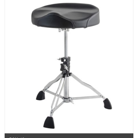
Việt Thương Music - 180 Võ Thị Sáu
180B Võ Thị Sáu, Phường Xuân Hòa, TPHCM, Quận 3, Hồ Chí Minh
Việt Thương Music - Crescent Mall
6F-01 Tầng 6 Trung Tâm Thương Mại Crescent Mall, 101 Tôn Dật Tiên,
Phường Tân Mỹ, TPHCM, Quận 7, Hồ Chí Minh
Việt Thương Music - 49E Phan Đăng Lưu
49E Phan Đăng Lưu, Phường Bình Thạnh, TPHCM, Quận Bình Thạnh, Hồ
Chí Minh
Việt Thương Music - Phường Gò Vấp
11 Đường số 3, Khu dân cư Cityland Park Hill, Phường Gò Vấp, TPHCM,
Quận Gò Vấp, Hồ Chí Minh
Việt Thương Music - 442 Lũy Bán Bích
442 Lũy Bán Bích, Phường Tân Phú, TPHCM, Quận Tân Phú, Hồ Chí Minh
Việt Thương Music - 12 Quốc Hương
Tầng G, Tòa nhà Thảo Điền Pearl, 12 Quốc Hương, Phường An Khánh,
TPHCM, Quận 2, Hồ Chí Minh
Việt Thương Music - 357 Cộng Hòa
357 Cộng Hòa, Phường Tân Bình, TPHCM, Quận Tân Bình, Hồ Chí Minh
Việt Thương Music - 6F Ngô Thời Nhiệm
6F Ngô Thời Nhiệm, Phường Xuân Hòa, TPHCM, Quận 3, Hồ Chí Minh
Việt Thương Music - Thanh Khê
344 Nguyễn Văn Linh, Phường Thanh Khê, Đà Nẵng, Thanh Khê, Đà Nẵng