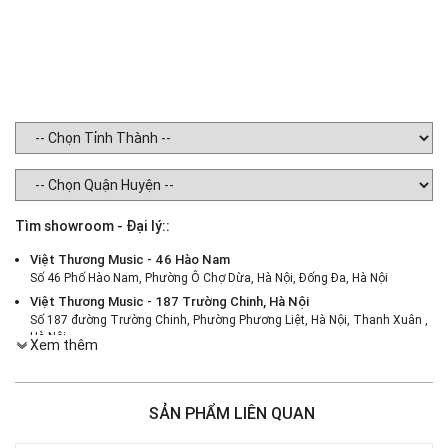
Tìm showroom - Đại lý::
Việt Thương Music - 46 Hào Nam
Số 46 Phố Hào Nam, Phường Ô Chợ Dừa, Hà Nội, Đống Đa, Hà Nội
Việt Thương Music - 187 Trường Chinh, Hà Nội
Số 187 đường Trường Chinh, Phường Phương Liệt, Hà Nội, Thanh Xuân ,
Hà Nội
Xem thêm
Việt Thương Music - 386 Cách Mạng Tháng 8
386 Cách Mạng Tháng Tám, Phường Nhiêu Lộc, TPHCM, Quận 3, Hồ Chí
Minh
SẢN PHẨM LIÊN QUAN
Việt Thương Music - 369 Điện Biên Phủ
369 Điện Biên Phủ, Phường Bàn Cờ, TPHCM, Quận 3, Hồ Chí Minh