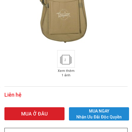
1
Xem thêm
1 ảnh
Liên hệ
MUA NGAY
MUA Ở ĐÂU
Nhận Ưu Đãi Độc Quyền