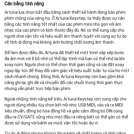
Cân bằng tính năng
Arturia lựa chọn bắt đầu bằng cách thiết kế hành động bàn phím
phím mỏng của riêng họ. Ở Arturia Keystep, ta thấy được sự cân
bằng các tính năng tốt nhất của các phím mini nhỏ gọn với âm
nhạc của các phím có kích thước đầy đủ. Nó có thể cung cấp cho
người chơi vận tốc và hiệu suất âm thanh tuyệt vời cùng sự tự do
về tính di động mà không ảnh hưởng chất lượng âm thanh.
Để làm được điều đó, Arturia đã thiết kế một trình sắp xếp bước
đa âm mới với 8 bộ nhớ có thể lập trình mà bạn có thể nhớ lại khi
xoay núm. Người chơi có thể chọn thời gian cổng và cài đặt xoay
ngay lập tức để thay đổi cảm giác về hiệu suất tuần tự của họ một
cách nhanh chóng. Đồng thời, Arturia Keystep còn bao gồm khả
năng ghi lại, ghi đè và chuyển đổi các chuỗi trong thời gian thực
nhưng vẫn phát trực tiếp bàn phím.
Ngoài những tính năng kể trên, Arturia Keystep còn cung cấp cho
người dùng nhiều tùy chọn kết nối như: USB MIDI, vào và ra MIDI
tiêu chuẩn, đồng bộ hóa đồng hồ và giắc cắm đồng bộ DIN cùng
đầu ra CV/GATE cũng như một đầu ra riêng biệt có thể gán có thể
được sử dụng với bánh xe mod, vận tốc hoặc dư vị.
Tự do di động nhưng không thua kém về chất lượng và tính năng