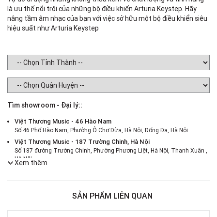
là ưu thế nổi trội của những bộ điều khiển Arturia Keystep. Hãy
nâng tầm âm nhạc của bạn với việc sở hữu một bộ điều khiển siêu
hiệu suất như Arturia Keystep
Tìm showroom - Đại lý::
Việt Thương Music - 46 Hào Nam
Số 46 Phố Hào Nam, Phường Ô Chợ Dừa, Hà Nội, Đống Đa, Hà Nội
Việt Thương Music - 187 Trường Chinh, Hà Nội
Số 187 đường Trường Chinh, Phường Phương Liệt, Hà Nội, Thanh Xuân ,
Hà Nội
Xem thêm
Việt Thương Music - 386 Cách Mạng Tháng 8
386 Cách Mạng Tháng Tám, Phường Nhiêu Lộc, TPHCM, Quận 3, Hồ Chí
Minh
SẢN PHẨM LIÊN QUAN
Việt Thương Music - 180 Võ Thị Sáu
180B Võ Thị Sáu, Phường Xuân Hòa, TPHCM, Quận 3, Hồ Chí Minh