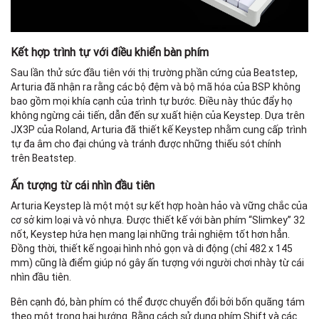
Kết hợp trình tự với điều khiển bàn phím
Sau lần thử sức đầu tiên với thị trường phần cứng của Beatstep,
Arturia đã nhận ra rằng các bộ đệm và bộ mã hóa của BSP không
bao gồm mọi khía cạnh của trình tự bước. Điều này thúc đẩy họ
không ngừng cải tiến, dẫn đến sự xuất hiện của Keystep. Dựa trên
JX3P của Roland, Arturia đã thiết kế Keystep nhằm cung cấp trình
tự đa âm cho đại chúng và tránh được những thiếu sót chính
trên Beatstep.
Ấn tượng từ cái nhìn đầu tiên
Arturia Keystep là một một sự kết hợp hoàn hảo và vững chắc của
cơ sở kim loại và vỏ nhựa. Được thiết kế với bàn phím “Slimkey” 32
nốt, Keystep hứa hẹn mang lại những trải nghiệm tốt hơn hẳn.
Đồng thời, thiết kế ngoại hình nhỏ gọn và di động (chỉ 482 x 145
mm) cũng là điểm giúp nó gây ấn tượng với người chơi nhày từ cái
nhìn đầu tiên.
Bên cạnh đó, bàn phím có thể được chuyển đổi bởi bốn quãng tám
theo một trong hai hướng. Bằng cách sử dụng phím Shift và các