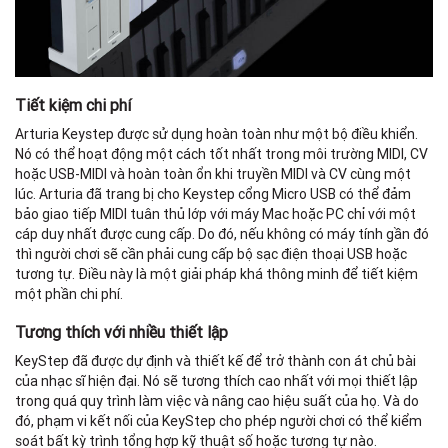
Tiết kiệm chi phí
Arturia Keystep được sử dụng hoàn toàn như một bộ điều khiển.
Nó có thể hoạt động một cách tốt nhất trong môi trường MIDI, CV
hoặc USB-MIDI và hoàn toàn ổn khi truyền MIDI và CV cùng một
lúc. Arturia đã trang bị cho Keystep cổng Micro USB có thể đảm
bảo giao tiếp MIDI tuân thủ lớp với máy Mac hoặc PC chỉ với một
cáp duy nhất được cung cấp. Do đó, nếu không có máy tính gần đó
thì người chơi sẽ cần phải cung cấp bộ sạc điện thoại USB hoặc
tương tự. Điều này là một giải pháp khá thông minh để tiết kiệm
một phần chi phí.
Tương thích với nhiều thiết lập
KeyStep đã được dự định và thiết kế để trở thành con át chủ bài
của nhạc sĩ hiện đại. Nó sẽ tương thích cao nhất với mọi thiết lập
trong quá quy trình làm việc và nâng cao hiệu suất của họ. Và do
đó, phạm vi kết nối của KeyStep cho phép người chơi có thể kiểm
soát bất kỳ trình tổng hợp kỹ thuật số hoặc tương tự nào.