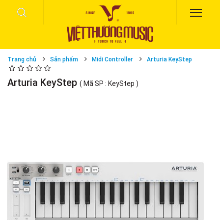
Trang chủ
Sản phẩm
Midi Controller
Arturia KeyStep
Arturia KeyStep
( Mã SP : KeyStep )